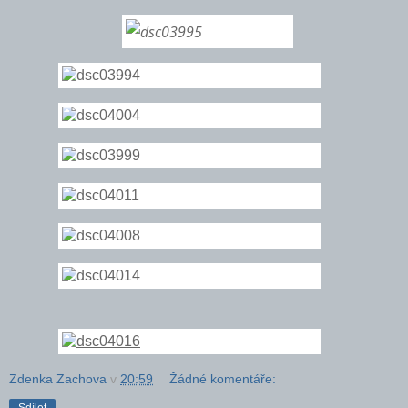
Zdenka Zachova
v
20:59
Žádné komentáře: