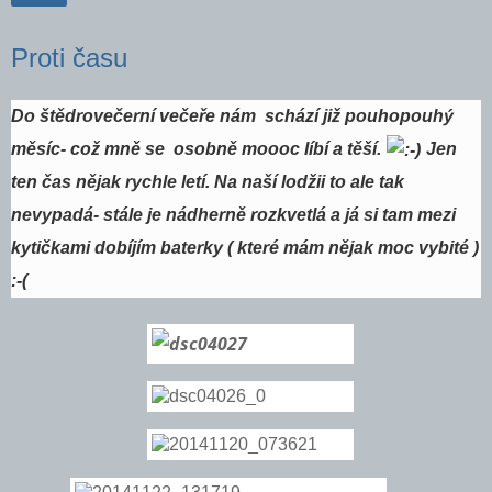
Proti času
Do štědrovečerní večeře nám schází již pouhopouhý
měsíc- což mně se osobně moooc líbí a těší.
Jen
ten čas nějak rychle letí. Na naší lodžii to ale tak
nevypadá- stále je nádherně rozkvetlá a já si tam mezi
kytičkami dobíjím baterky ( které mám nějak moc vybité )
:-(