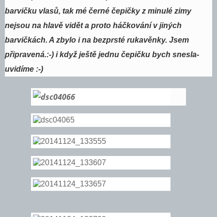
barvičku vlasů, tak mé černé čepičky z minulé zimy
nejsou na hlavě vidět a proto háčkování v jiných
barvičkách. A zbylo i na bezprsté rukavěnky. Jsem
připravená.:-) i když ještě jednu čepičku bych snesla-
uvidíme :-)