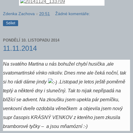
Zdenka Zachova
v
20:51
Žádné komentáře:
Sdílet
PONDĚLÍ 10. LISTOPADU 2014
11.11.2014
Na svatého Martina u nás bohužel chybí husička ,ale
svatomartinské vínko nikoliv. Dnes mne ale čeká noční, tak
si ho rádi dáme jindy
.Listopad je letos ještě poměrně
teplý a některé dny i slunečný. Tak to nijak nepřipadá na
blížící se advent. Na zkoušku jsem upekla pár perníčku,
venkovní dveře ozdobila věnečkem a objevila jsem nový
supr časopis KRÁSNÝ VENKOV z kterého jsem zkusila
bramborové tyčky – a jsou mňamózní :-)