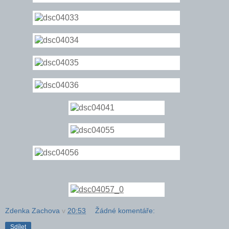
Zdenka Zachova
v
20:53
Žádné komentáře:
Sdílet