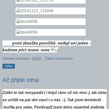
první zkouška perníčků- nezbyl ani jeden –
budeme péct znova- neva
Zdenka Zachova
v
20:52
Žádné komentáře:
Sdílet
Až přijde zima
Zatím to tak nevypadá ( i když ráno už nic moc ), ale zima
se určitě na pár dní staví i u nás :-). Tak jsem tentokrát
tvořila pro sebe. Poněvadž jsem letos razantně změnila