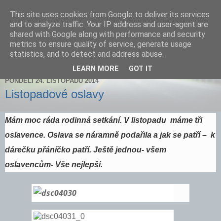
This site uses cookies from Google to deliver its services
Zdenička
and to analyze traffic. Your IP address and user-agent are
shared with Google along with performance and security
metrics to ensure quality of service, generate usage
statistics, and to detect and address abuse.
▼
LEARN MORE
GOT IT
PONDĚLÍ 24. LISTOPADU 2014
Listopadové oslavy
Mám moc ráda rodinná setkání. V listopadu máme tři
oslavence. Oslava se náramně podařila a jak se patří – k
dárečku přáníčko patří. Ještě jednou- všem
oslavencům- Vše nejlepší.