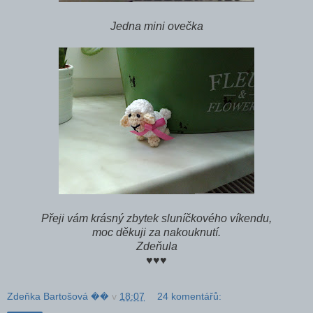
Jedna mini ovečka
Přeji vám krásný zbytek sluníčkového víkendu,
moc děkuji za nakouknutí.
Zdeňula
♥♥♥
Zdeňka Bartošová ��
v
18:07
24 komentářů: