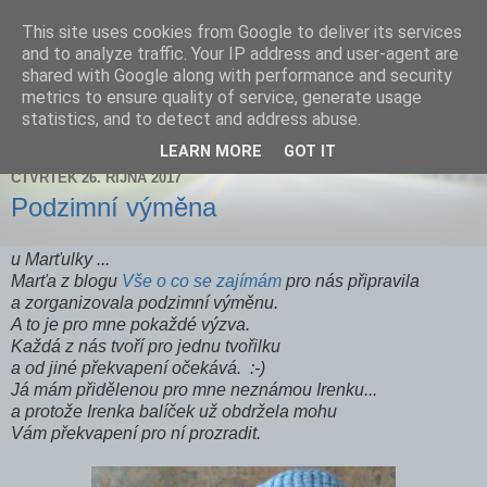
This site uses cookies from Google to deliver its services
Zdenička
and to analyze traffic. Your IP address and user-agent are
shared with Google along with performance and security
metrics to ensure quality of service, generate usage
statistics, and to detect and address abuse.
▼
LEARN MORE
GOT IT
ČTVRTEK 26. ŘÍJNA 2017
Podzimní výměna
u Marťulky ...
Marťa z blogu
Vše o co se zajímám
pro nás připravila
a zorganizovala podzimní výměnu.
A to je pro mne pokaždé výzva.
Každá z nás tvoří pro jednu tvořilku
a od jiné překvapení očekává. :-)
Já mám přidělenou pro mne neznámou Irenku...
a protože Irenka balíček už obdržela mohu
Vám překvapení pro ní prozradit.