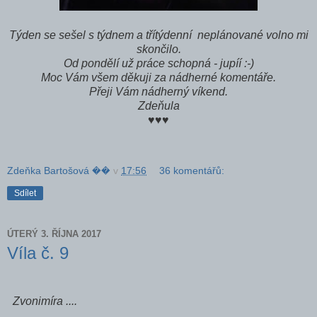
Týden se sešel s týdnem a třítýdenní neplánované volno mi
skončilo.
Od pondělí už práce schopná - jupíí :-)
Moc Vám všem děkuji za nádherné komentáře.
Přeji Vám nádherný víkend.
Zdeňula
♥♥♥
Zdeňka Bartošová ��
v
17:56
36 komentářů:
Sdílet
ÚTERÝ 3. ŘÍJNA 2017
Víla č. 9
Zvonimíra ....