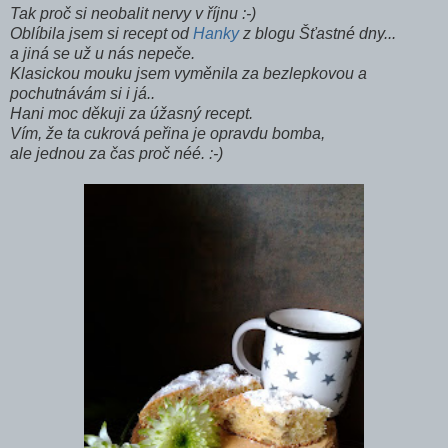
Tak proč si neobalit nervy v říjnu :-)
Oblíbila jsem si recept od
Hanky
z blogu Šťastné dny...
a jiná se už u nás nepeče.
Klasickou mouku jsem vyměnila za bezlepkovou a
pochutnávám si i já..
Hani moc děkuji za úžasný recept.
Vím, že ta cukrová peřina je opravdu bomba,
ale jednou za čas proč néé. :-)