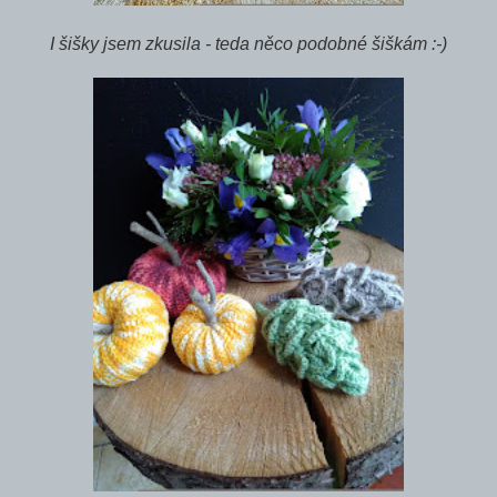
I šišky jsem zkusila - teda něco podobné šiškám :-)