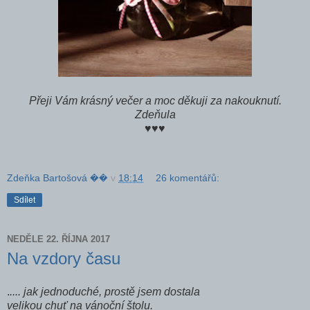
Přeji Vám krásný večer a moc děkuji za nakouknutí.
Zdeňula
♥♥♥
Zdeňka Bartošová ��
v
18:14
26 komentářů:
Sdílet
NEDĚLE 22. ŘÍJNA 2017
Na vzdory času
.
.... jak jednoduché, prostě jsem dostala
velikou chuť na vánoční štolu.