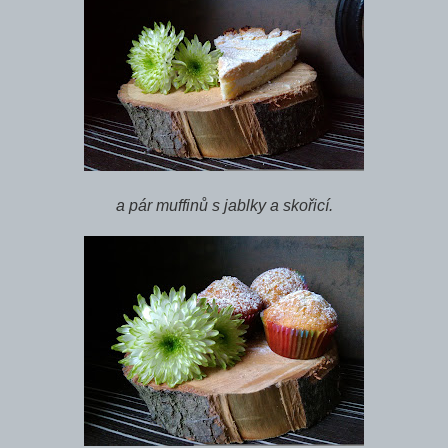
a pár muffinů s jablky a skořicí.