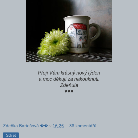
Přeji Vám krásný nový týden
a moc děkuji za nakouknutí.
Zdeňula
♥♥♥
Zdeňka Bartošová ��
v
16:26
36 komentářů:
Sdílet