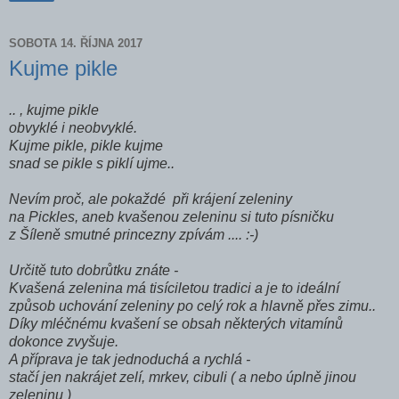
SOBOTA 14. ŘÍJNA 2017
Kujme pikle
.. , kujme pikle
obvyklé i neobvyklé.
Kujme pikle, pikle kujme
snad se pikle s piklí ujme..
Nevím proč, ale pokaždé při krájení zeleniny
na Pickles, aneb kvašenou zeleninu si tuto písničku
z Šíleně smutné princezny zpívám .... :-)
Určitě tuto dobrůtku znáte -
Kvašená zelenina má tisíciletou tradici a je to ideální
způsob uchování zeleniny po celý rok
a hlavně přes zimu..
Díky mléčnému kvašení se obsah některých vitamínů
dokonce zvyšuje.
A příprava je tak jednoduchá a rychlá -
stačí jen nakrájet zelí, mrkev, cibuli ( a nebo úplně jinou
zeleninu )