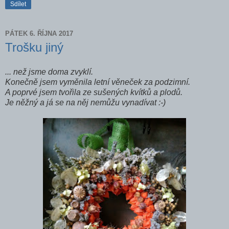
Sdílet
PÁTEK 6. ŘÍJNA 2017
Trošku jiný
... než jsme doma zvyklí.
Konečně jsem vyměnila letní věneček za podzimní.
A poprvé jsem tvořila ze sušených kvítků a plodů.
Je něžný a já se na něj nemůžu vynadívat :-)