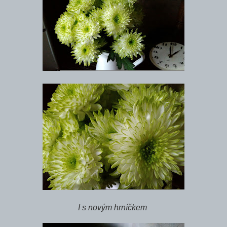
I s novým hrníčkem