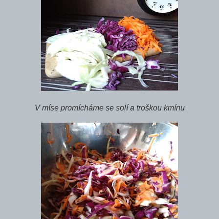
V míse promícháme se solí a troškou kmínu