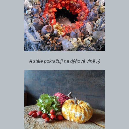
A stále pokračuji na dýňové vlně :-)