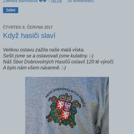
Zdeňka Bartošová ��
v
06:04
30 komentářů:
Sdílet
ČTVRTEK 8. ČERVNA 2017
Když hasiči slaví
Velikou oslavu zažila naše malá víska.
Sešli jsme se a oslavovali jsme kulatiny. :-)
Náš Sbor Dobrovolných Hasičů oslavil 120 té výročí.
A bylo nám všem náramně. :-)