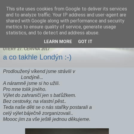
This site uses cookies from Google to deliver its services
Zdenička
and to analyze traffic. Your IP address and user-agent are
shared with Google along with performance and security
metrics to ensure quality of service, generate usage
statistics, and to detect and address abuse.
▼
LEARN MORE
GOT IT
ÚTERÝ 27. ČERVNA 2017
a co takhle Londýn :-)
Prodloužený víkend jsme strávili v
Londýně...
A náramně jsme si ho užili.
Pro mne tolik jiného.
Výlet do zahraničí jen s baťůžkem.
Bez cestovky, na vlastní pěst..
Teda naše děti se o nás staříky postarali a
celý výlet báječně zorganizovali..
Moooc jim za vše ještě jednou děkujeme.