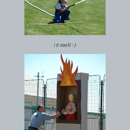
i ti starší :-)