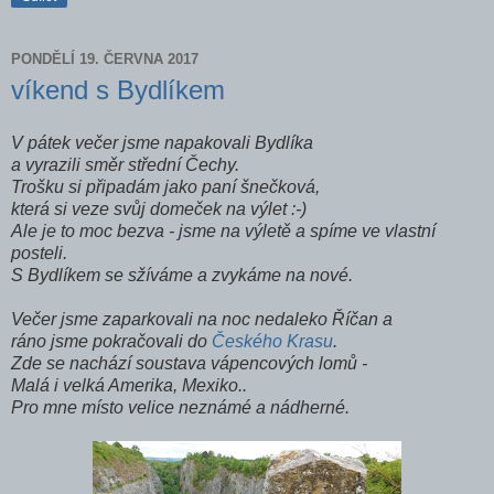
PONDĚLÍ 19. ČERVNA 2017
víkend s Bydlíkem
V pátek večer jsme napakovali Bydlíka
a vyrazili směr střední Čechy.
Trošku si připadám jako paní šnečková,
která si veze svůj domeček na výlet :-)
Ale je to moc bezva - jsme na výletě a spíme ve vlastní
posteli.
S Bydlíkem se sžíváme a zvykáme na nové.
Večer jsme zaparkovali na noc nedaleko Říčan a
ráno jsme pokračovali do
Českého Krasu
.
Zde se nachází soustava vápencových lomů -
Malá i velká Amerika, Mexiko..
Pro mne místo velice neznámé a nádherné.