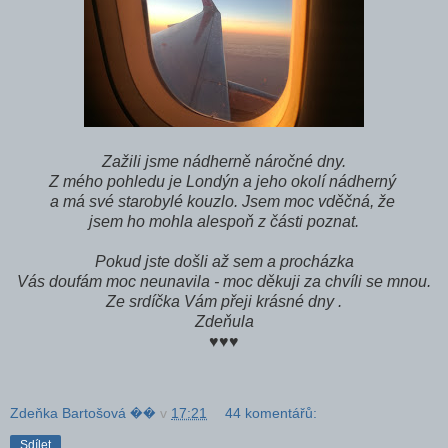
Zažili jsme nádherně náročné dny.
Z mého pohledu je Londýn a jeho okolí nádherný
a má své starobylé kouzlo. Jsem moc vděčná, že
jsem ho mohla alespoň z části poznat.
Pokud jste došli až sem a procházka
Vás doufám moc neunavila - moc děkuji za chvíli se mnou.
Ze srdíčka Vám přeji krásné dny .
Zdeňula
♥♥♥
Zdeňka Bartošová ��
v
17:21
44 komentářů:
Sdílet