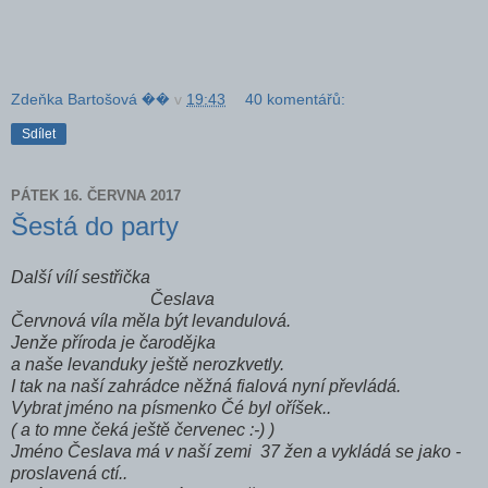
Zdeňka Bartošová ��
v
19:43
40 komentářů:
Sdílet
PÁTEK 16. ČERVNA 2017
Šestá do party
Další vílí sestřička
Česlava
Červnová víla měla být levandulová.
Jenže příroda je čarodějka
a naše levanduky ještě nerozkvetly.
I tak na naší zahrádce něžná fialová nyní převládá.
Vybrat jméno na písmenko Čé byl oříšek..
( a to mne čeká ještě červenec :-) )
Jméno Česlava má v naší zemi 37 žen a vykládá se jako -
proslavená ctí..