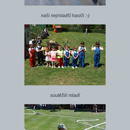
naši nejmladší hasiči :-)
soutěžili mladí