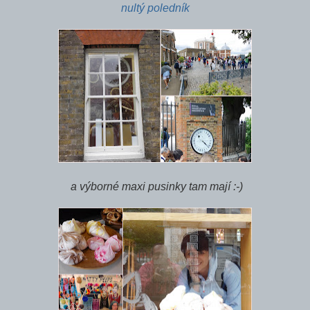
nultý poledník
a výborné maxi pusinky tam mají :-)