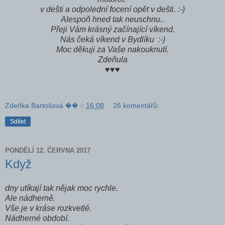
v dešti a odpolední focení opět v dešti. :-)
Alespoň hned tak neuschnu..
Přeji Vám krásný začínající víkend.
Nás čeká víkend v Bydlíku :-)
Moc děkuji za Vaše nakouknutí.
Zdeňula
♥♥♥
Zdeňka Bartošová ��
v
16:08
26 komentářů:
Sdílet
PONDĚLÍ 12. ČERVNA 2017
Když
dny utíkají tak nějak moc rychle.
Ale nádherně.
Vše je v kráse rozkvetlé.
Nádherné období.