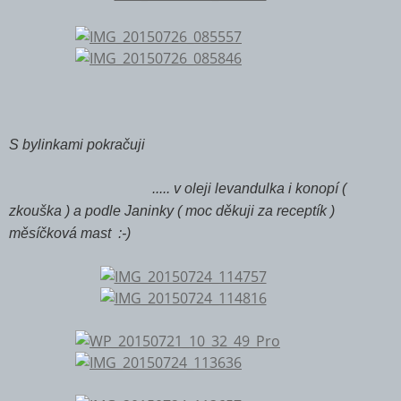
S bylinkami pokračuji
..... v oleji levandulka i konopí (
zkouška ) a podle Janinky ( moc děkuji za receptík )
měsíčková mast :-)