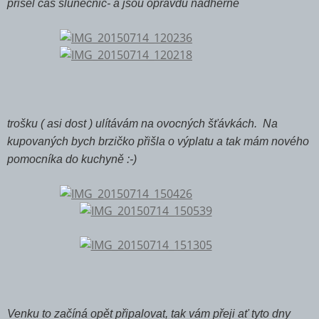
přišel čas slunečnic- a jsou opravdu nádherné
trošku ( asi dost ) ulítávám na ovocných šťávkách. Na
kupovaných bych brzičko přišla o výplatu a tak mám nového
pomocníka do kuchyně :-)
Venku to začíná opět připalovat, tak vám přeji ať tyto dny