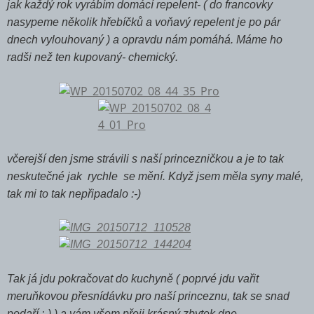
jak každý rok vyrábím domácí repelent- ( do francovky
nasypeme několik hřebíčků a voňavý repelent je po pár
dnech vylouhovaný ) a opravdu nám pomáhá. Máme ho
radši než ten kupovaný- chemický.
včerejší den jsme strávili s naší princezničkou a je to tak
neskutečné jak rychle se mění. Když jsem měla syny malé,
tak mi to tak nepřipadalo :-)
Tak já jdu pokračovat do kuchyně ( poprvé jdu vařit
meruňkovou přesnídávku pro naší princeznu, tak se snad
podaří :-) ) a vám všem přeji krásný zbytek dne.