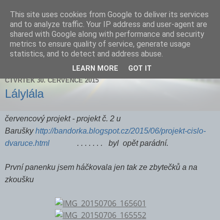
This site uses cookies from Google to deliver its services
Zdenička
and to analyze traffic. Your IP address and user-agent are
shared with Google along with performance and security
metrics to ensure quality of service, generate usage
statistics, and to detect and address abuse.
▼
LEARN MORE
GOT IT
ČTVRTEK 30. ČERVENCE 2015
Lálylála
červencový projekt - projekt č. 2 u
Barušky
http://bandorka.blogspot.cz/2015/06/projekt-cislo-
dvaruce.html
. . . . . . . byl opět parádní.
První panenku jsem háčkovala jen tak ze zbytečků a na
zkoušku