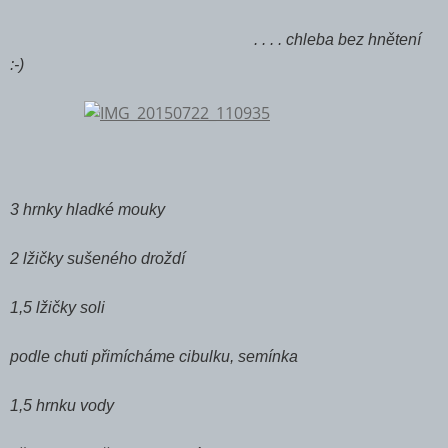
. . . . chleba bez hnětení
:-)
3 hrnky hladké mouky
2 lžičky sušeného droždí
1,5 lžičky soli
podle chuti přimícháme cibulku, semínka
1,5 hrnku vody