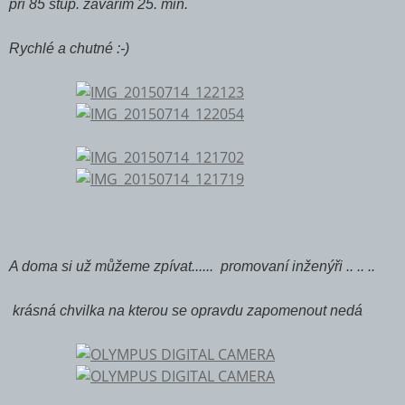
při 85 stup. zavářím 25. min.
Rychlé a chutné :-)
A doma si už můžeme zpívat...... promovaní inženýři .. .. ..
krásná chvilka na kterou se opravdu zapomenout nedá