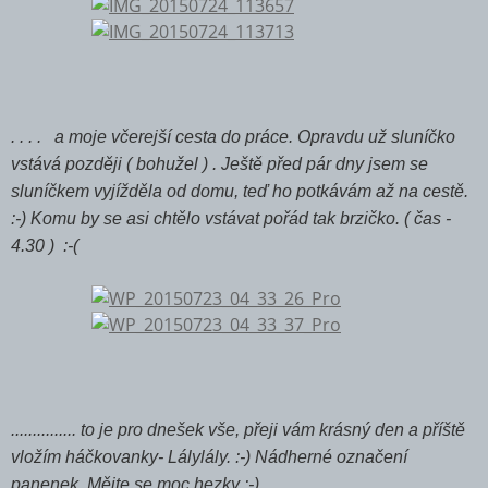
. . . . a moje včerejší cesta do práce. Opravdu už sluníčko
vstává později ( bohužel ) . Ještě před pár dny jsem se
sluníčkem vyjížděla od domu, teď ho potkávám až na cestě.
:-) Komu by se asi chtělo vstávat pořád tak brzičko. ( čas -
4.30 ) :-(
............... to je pro dnešek vše, přeji vám krásný den a příště
vložím háčkovanky- Lálylály. :-) Nádherné označení
panenek. Mějte se moc hezky :-)