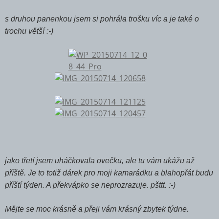
s druhou panenkou jsem si pohrála trošku víc a je také o
trochu větší :-)
jako třetí jsem uháčkovala ovečku, ale tu vám ukážu až
příště. Je to totiž dárek pro moji kamarádku a blahopřát budu
příští týden. A překvápko se neprozrazuje. pšttt. :-)
Mějte se moc krásně a přeji vám krásný zbytek týdne.