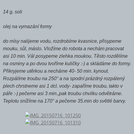
14 g. soli
olej na vymazání formy
do mísy nalijeme vodu, rozdrobíme kvasnice, přisypeme
mouku, sůl, máslo. Vložíme do robota a nechám pracovat
asi 10 min. Vál posypeme zlehka moukou. Těsto rozdělíme
na osminy a po dvou tvoříme kuličky :-) a skládáme do formy.
Přikryjeme utěrkou a necháme 40- 50 min. kynout.
Rozpálíme troubu na 250° a na spodní prázdný rozpálený
plech chrstneme asi 1 dcl. vody- zapaříme troubu, takto v
páře :-) pečeme asi 3 min.,pak troubu chvilku odvětráme.
Teplotu snížíme na 170° a pečeme 35.min do světlé barvy.