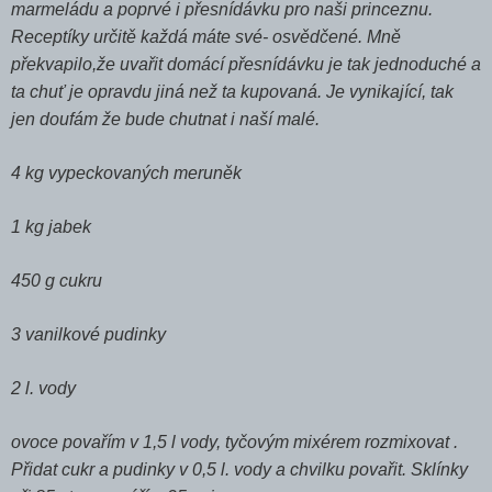
marmeládu a poprvé i přesnídávku pro naši princeznu.
Receptíky určitě každá máte své- osvědčené. Mně
překvapilo,že uvařit domácí přesnídávku je tak jednoduché a
ta chuť je opravdu jiná než ta kupovaná. Je vynikající, tak
jen doufám že bude chutnat i naší malé.
4 kg vypeckovaných meruněk
1 kg jabek
450 g cukru
3 vanilkové pudinky
2 l. vody
ovoce povařím v 1,5 l vody, tyčovým mixérem rozmixovat .
Přidat cukr a pudinky v 0,5 l. vody a chvilku povařit. Sklínky