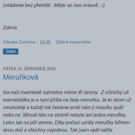
zvládnete bez přehřátí . Mějte se moc krásně. :-)
Zdena
Zdenka Zachova
v
18:36
Žádné komentáře:
Sdílet
PÁTEK 17. ČERVENCE 2015
Meruňková
Na naší malinkaté zahrádce máme tři stromy. Z višničky už
marmeládka je a nyní přišla na řadu meruňka. Je to strom už
mnoholetý a každý rok čekáme jestli nám ji mrazíky spálí
nebo ne. Minulé léto na stromě nebyla ani jedna meruňka.
Letos tak na půl stromu. Díky počasí uzrály meruňky během
dvou dnů a všechny najednou. Tak jsem opět vařila