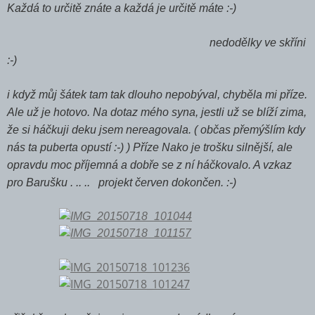
Každá to určitě znáte a každá je určitě máte :-)
nedodělky ve skříni
:-)
i když můj šátek tam tak dlouho nepobýval, chyběla mi příze.
Ale už je hotovo. Na dotaz mého syna, jestli už se blíží zima,
že si háčkuji deku jsem nereagovala. ( občas přemýšlím kdy
nás ta puberta opustí :-) ) Příze Nako je trošku silnější, ale
opravdu moc příjemná a dobře se z ní háčkovalo. A vzkaz
pro Barušku . .. .. projekt červen dokončen. :-)