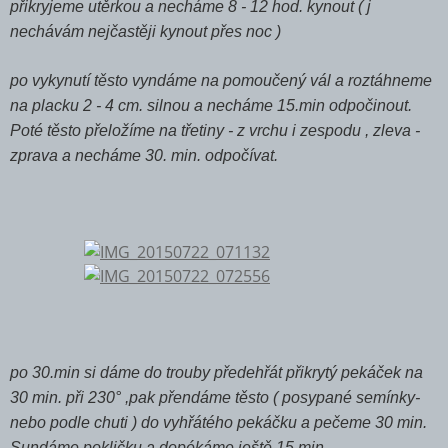
přikryjeme utěrkou a necháme 8 - 12 hod. kynout ( j
nechávám nejčastěji kynout přes noc )
po vykynutí těsto vyndáme na pomoučený vál a roztáhneme
na placku 2 - 4 cm. silnou a necháme 15.min odpočinout.
Poté těsto přeložíme na třetiny - z vrchu i zespodu , zleva -
zprava a necháme 30. min. odpočívat.
po 30.min si dáme do trouby předehřát přikrytý pekáček na
30 min. při 230° ,pak přendáme těsto ( posypané semínky-
nebo podle chuti ) do vyhřátého pekáčku a pečeme 30 min.
Sundáme pokličku a dopékáme ještě 15 min.