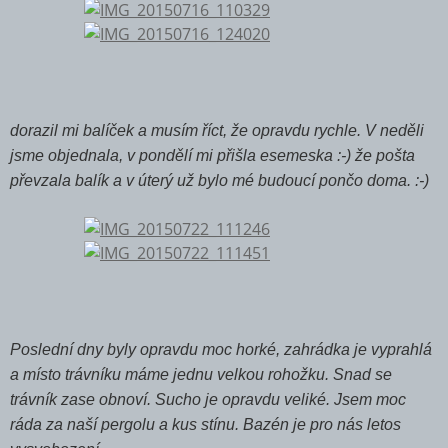
dorazil mi balíček a musím říct, že opravdu rychle. V neděli
jsme objednala, v pondělí mi přišla esemeska :-) že pošta
převzala balík a v úterý už bylo mé budoucí pončo doma. :-)
Poslední dny byly opravdu moc horké, zahrádka je vyprahlá
a místo trávníku máme jednu velkou rohožku. Snad se
trávník zase obnoví. Sucho je opravdu veliké. Jsem moc
ráda za naší pergolu a kus stínu. Bazén je pro nás letos