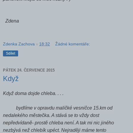
Zdena
Zdenka Zachova
v
18:32
Žádné komentáře:
Sdílet
PÁTEK 24. ČERVENCE 2015
Když
Když doma dojde chleba. . . .
bydlíme v opravdu maličké vesničce 15.km od
nedalekého městečka. A stává se to vždy dost
nepředvídaně- prostě chleba není. A tak mi nic jiného
nezbývá než chlebík upéct. Nejraději máme tento