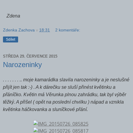
Zdena
Zdenka Zachova
v
18:31
2 komentáře:
Sdílet
STŘEDA 29. ČERVENCE 2015
Narozeninky
. . . . . . . .. moje kamarádka slavila narozeninky a je neslušné
přijít jen tak :-) . A k dárečku se sluší přinést květinku a
přáníčko. Květin má Věrunka plnou zahrádku, tak byl výběr
těžký. A přišel ( opět na poslední chvilku ) nápad a vznikla
květinka háčkovanka a sluníčkové přání.