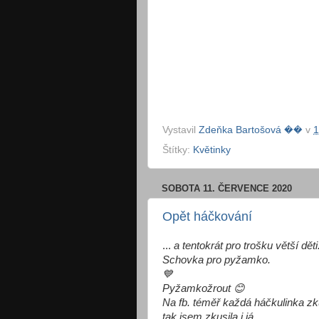
Vystavil
Zdeňka Bartošová ��
v
1
Štítky:
Květinky
SOBOTA 11. ČERVENCE 2020
Opět háčkování
...
a tentokrát pro trošku větší děti
Schovka pro pyžamko.
💙
Pyžamkožrout 😊
Na fb. téměř každá háčkulinka zku
tak jsem zkusila i já.