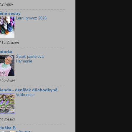
 2 týdny
ěné sestry
Letní provoz 2026
d 1 měsícem
ndorka
Šátek pastelová
Harmonie
 3 měsíci
šanda - deníček důchodkyně
Velikonoce
 4 měsíci
luška B.