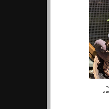
Př
a m