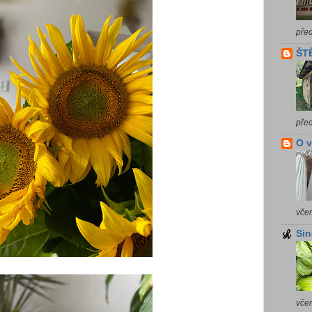
pře
ŠTĚ
pře
O 
vče
Sin
vče