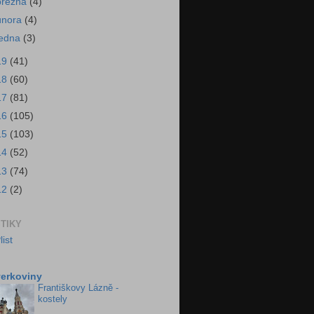
března
(4)
února
(4)
ledna
(3)
19
(41)
18
(60)
17
(81)
16
(105)
15
(103)
14
(52)
13
(74)
12
(2)
STIKY
erkoviny
Františkovy Lázně -
kostely