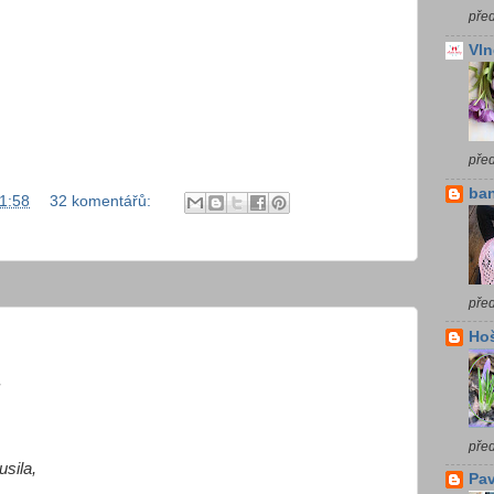
před
Vln
pře
ba
1:58
32 komentářů:
před
Ho
.
před
sila,
Pav