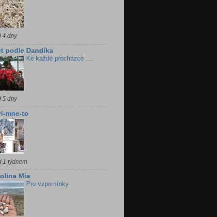
d 4 dny
t podle Dandíka
Ke každé procházce ....
d 5 dny
i-mne-to
d 1 týdnem
olina Mia
Pro vzpomínky