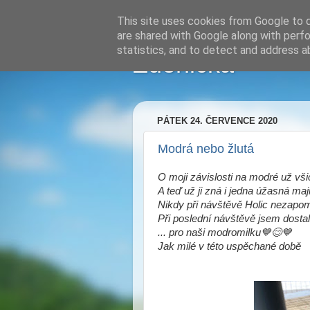
This site uses cookies from Google to de
are shared with Google along with perfo
statistics, and to detect and address a
Zdenička
PÁTEK 24. ČERVENCE 2020
Modrá nebo žlutá
O moji závislosti na modré už všic
A teď už ji zná i jedna úžasná maji
Nikdy při návštěvě Holic nezapom
Při poslední návštěvě jsem dosta
... pro naši modromilku💙😊💙
Jak milé v této uspěchané době