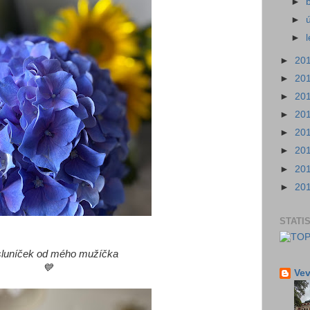
►
►
►
►
20
►
20
►
20
►
20
►
20
►
20
►
20
►
20
STATI
sluníček od mého mužíčka
💙
Vev