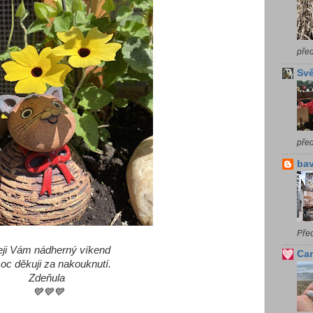
pře
Svě
pře
bav
Pře
eji Vám nádherný víkend
Car
oc děkuji za nakouknutí.
Zdeňula
💙💙💙