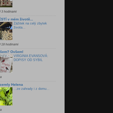
d 3 hodinami
STÍ v mém životě...
Zážitek na celý zbytek
života...
d 18 hodinami
všem? Ovšem!
VIRGINIA EVANSOVÁ:
DOPISY OD SYBIL
ra
cerely Helena
...ze zahrady i z domu...
ra