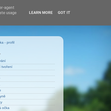
ser-agent
rate usage
LEARN MORE
GOT IT
a - profil
Y
vání
 tvoření
v
a
e
yně
ky
á očka