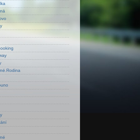
dka
ená
ovo
y
ooking
way
y
mé.Rodina
ouno
y
ání
mé