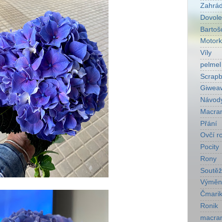
Zahrá
Dovol
Bartoš
Motork
Víly
pelmel
Scrapb
Giwea
Návod
Macra
Přání
Ovčí r
Pocity
Rony
Soutěž
Výměn
Čmarik
Ronik
macra