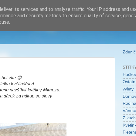
liver its services and to analyze traffic. Your IP address and u
rmance and security metrics to ensure quality of service, gene
buse.
Zdeničk
ŠTÍTK
Háčko
hni víte 😊
Ostatní
telka květinářství.
výlety
enu navštívit květiny Mimoza.
la dárek za nákup se slovy
Domo
Rodin
Vánoc
Z kuch
Květin
Pleten