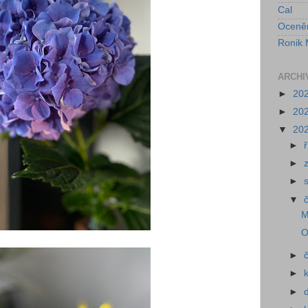
Cal
Oceně
Ronik 
ARCHI
►
20
►
20
▼
20
►
►
►
▼
M
O
►
►
►