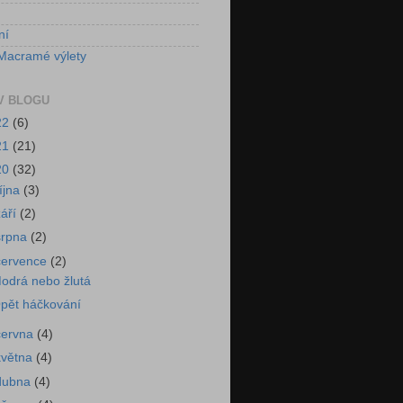
ní
Macramé výlety
V BLOGU
22
(6)
21
(21)
20
(32)
října
(3)
září
(2)
srpna
(2)
července
(2)
odrá nebo žlutá
pět háčkování
června
(4)
května
(4)
dubna
(4)