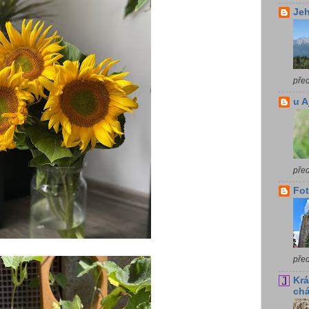
Jeh
pře
u A
pře
Fot
pře
Krá
chá