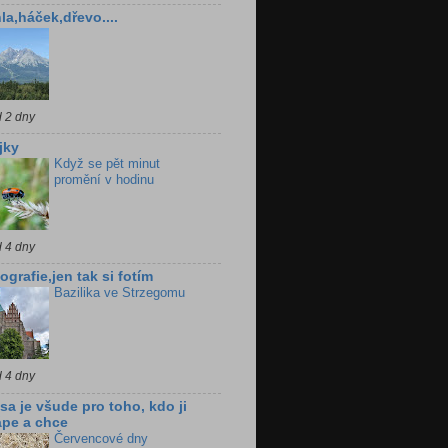
la,háček,dřevo....
d 2 dny
jky
Když se pět minut
promění v hodinu
d 4 dny
ografie,jen tak si fotím
Bazilika ve Strzegomu
d 4 dny
sa je všude pro toho, kdo ji
pe a chce
Červencové dny