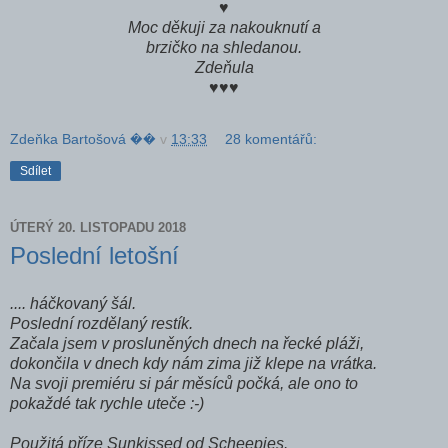
♥
Moc děkuji za nakouknutí a
brzičko na shledanou.
Zdeňula
♥♥♥
Zdeňka Bartošová ��
v
13:33
28 komentářů:
Sdílet
ÚTERÝ 20. LISTOPADU 2018
Poslední letošní
.... háčkovaný šál.
Poslední rozdělaný restík.
Začala jsem v prosluněných dnech na řecké pláži,
dokončila v dnech kdy nám zima již klepe na vrátka.
Na svoji premiéru si pár měsíců počká, ale ono to
pokaždé tak rychle uteče :-)
Použitá příze Sunkissed od Scheepjes.