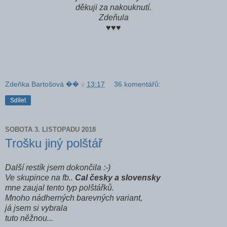
děkuji za nakouknutí.
Zdeňula
♥♥♥
Zdeňka Bartošová ��
v
13:17
36 komentářů:
Sdílet
SOBOTA 3. LISTOPADU 2018
Trošku jiný polštář
Další restík jsem dokončila :-)
Ve skupince na fb..
Cal česky a slovensky
mne zaujal tento typ polštářků.
Mnoho nádherných barevných variant,
já jsem si vybrala
tuto něžnou...