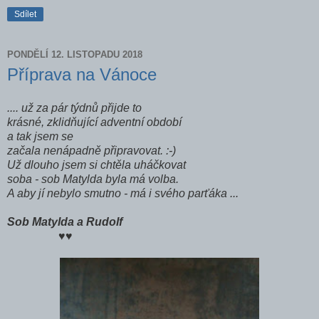
Sdílet
PONDĚLÍ 12. LISTOPADU 2018
Příprava na Vánoce
.... už za pár týdnů přijde to
krásné, zklidňující adventní období
a tak jsem se
začala nenápadně připravovat. :-)
Už dlouho jsem si chtěla uháčkovat
soba - sob Matylda byla má volba.
A aby jí nebylo smutno - má i svého parťáka ...
Sob Matylda a Rudolf
♥♥