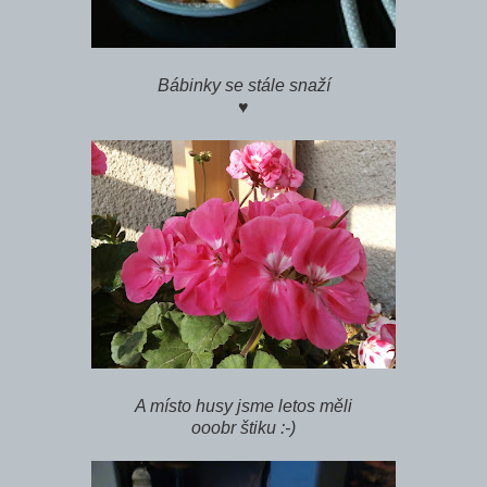
Bábinky se stále snaží
♥
A místo husy jsme letos měli
ooobr štiku :-)