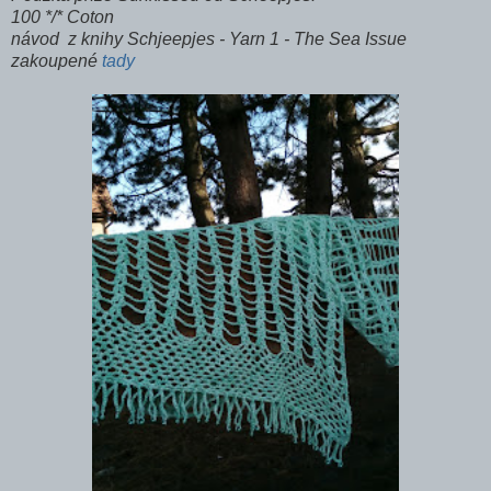
100 */* Coton
návod z knihy Schjeepjes - Yarn 1 - The Sea Issue
zakoupené
tady