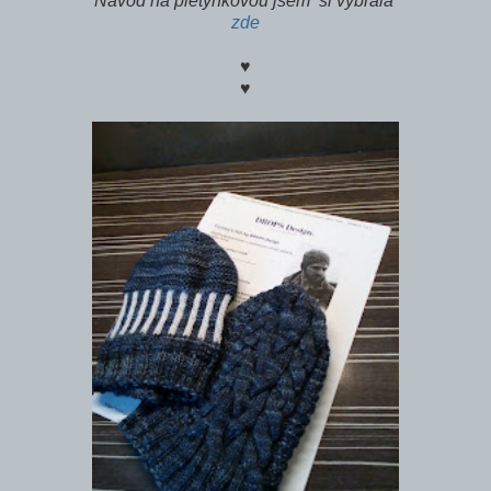
Návod na pletýnkovou jsem si vybrala
zde
♥
♥