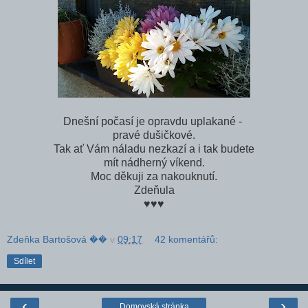
Dnešní počasí je opravdu uplakané -
pravé dušičkové.
Tak ať Vám náladu nezkazí a i tak budete
mít nádherný víkend.
Moc děkuji za nakouknutí.
Zdeňula
♥♥♥
Zdeňka Bartošová ��
v
09:17
42 komentářů:
Sdílet
‹
›
Domovská stránka