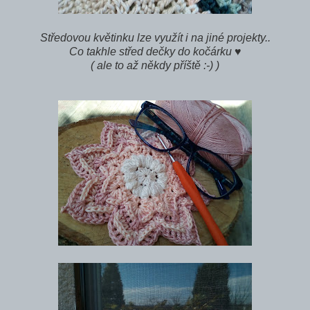
Středovou květinku lze využít i na jiné projekty..
Co takhle střed dečky do kočárku ♥
( ale to až někdy příště :-) )