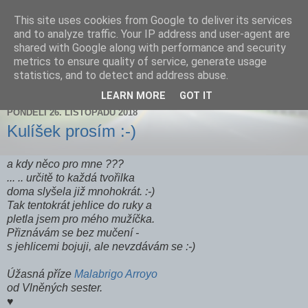
This site uses cookies from Google to deliver its services
Zdenička
and to analyze traffic. Your IP address and user-agent are
shared with Google along with performance and security
metrics to ensure quality of service, generate usage
statistics, and to detect and address abuse.
▼
LEARN MORE
GOT IT
PONDĚLÍ 26. LISTOPADU 2018
Kulíšek prosím :-)
a kdy něco pro mne ???
... .. určitě to každá tvořilka
doma slyšela již mnohokrát. :-)
Tak tentokrát jehlice do ruky a
pletla jsem pro mého mužíčka.
Přiznávám se bez mučení -
s jehlicemi bojuji, ale nevzdávám se :-)
Úžasná příze
Malabrigo Arroyo
od Vlněných sester.
♥