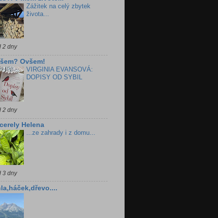
Zážitek na celý zbytek
života...
d 2 dny
všem? Ovšem!
VIRGINIA EVANSOVÁ:
DOPISY OD SYBIL
d 2 dny
cerely Helena
...ze zahrady i z domu...
d 3 dny
la,háček,dřevo....