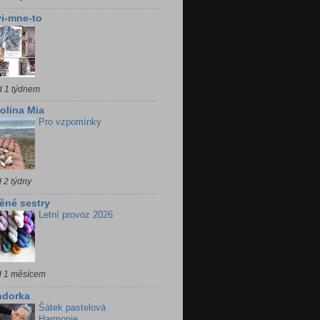
i-mne-to
d 1 týdnem
olina Mia
Pro vzpomínky
 2 týdny
ěné sestry
Letní provoz 2026
d 1 měsícem
ndorka
Šátek pastelová
Harmonie