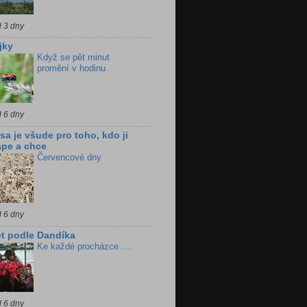
d 3 dny
jky
Když se pět minut
promění v hodinu
d 6 dny
sa je všude pro toho, kdo ji
pe a chce
Červencové dny
d 6 dny
t podle Dandíka
Ke každé procházce ....
d 6 dny