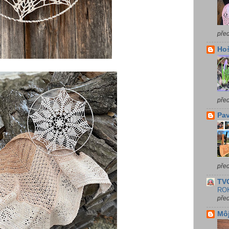
před
Ho
před
Pav
před
TVO
RO
před
Môj