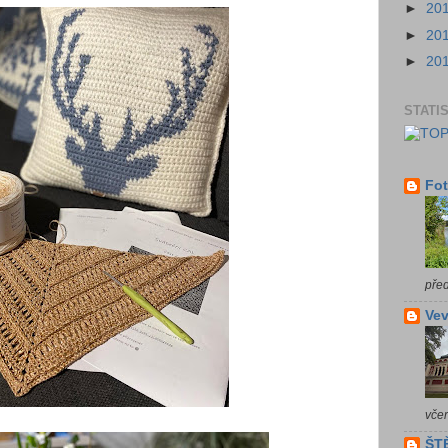
►
20
►
20
►
20
STATI
Fot
pře
Vev
vče
ŠTĚ