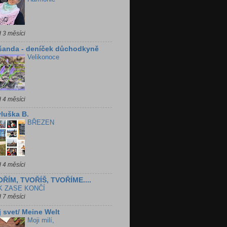
 3 měsíci
šanda - deníček důchodkyně
Velikonoce
 4 měsíci
luška B.
BŘEZEN
 4 měsíci
ŘÍM, TVOŘÍŠ, TVOŘÍME....
K ZASE KONČÍ
 7 měsíci
 svet/ Meine Welt
Moji milí,