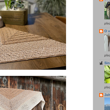
pře
O 
pře
Sin
pře
Jeh