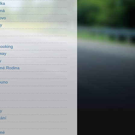
dka
ená
ovo
y
ooking
way
y
mé.Rodina
ouno
y
ání
mé