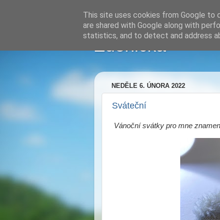
This site uses cookies from Google to de
are shared with Google along with perfo
statistics, and to detect and address a
Zdenička
NEDĚLE 6. ÚNORA 2022
Sváteční
Vánoční svátky pro mne zname