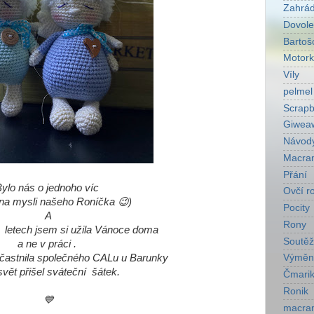
Zahrá
Dovol
Bartoš
Motork
Víly
pelmel
Scrapb
Giwea
Návod
Macra
Přání
ylo nás o jednoho víc
Ovčí r
na mysli našeho Roníčka 😉)
Pocity
A
Rony
i letech jsem si užila Vánoce doma
Soutěž
a ne v práci .
častnila společného CALu u Barunky
Výměn
svět přišel sváteční šátek.
Čmarik
Ronik
💙
macra