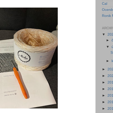
Cal
Oceně
Ronik 
ARCHI
▼
20
►
▼
S
►
►
20
►
20
►
20
►
20
►
20
►
20
►
20