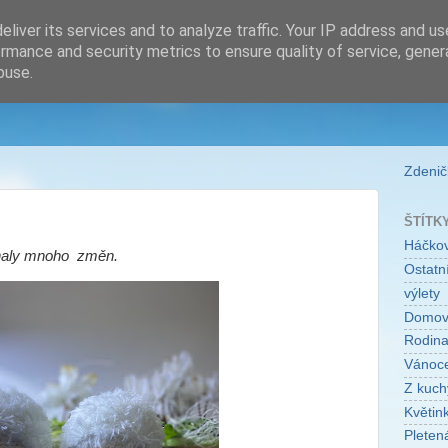
liver its services and to analyze traffic. Your IP address and u
rmance and security metrics to ensure quality of service, gene
buse.
Zdeničk
ŠTÍTK
Háčko
naly mnoho změn.
Ostatní
výlety
Domo
Rodin
Vánoc
Z kuch
Květin
Pleten