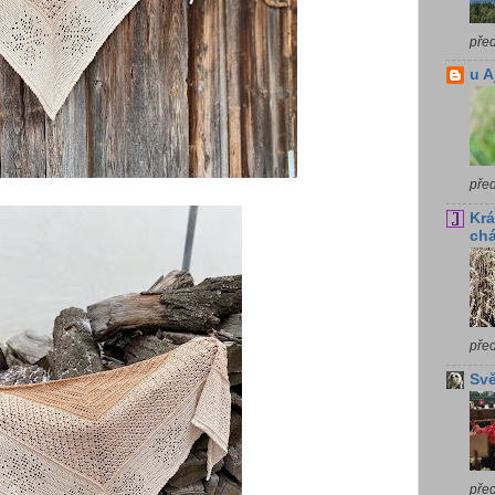
pře
u A
pře
Krá
chá
pře
Svě
pře