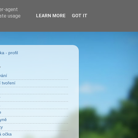
ser-agent
rate usage
LEARN MORE
GOT IT
a - profil
Y
vání
 tvoření
v
a
e
yně
ky
á očka