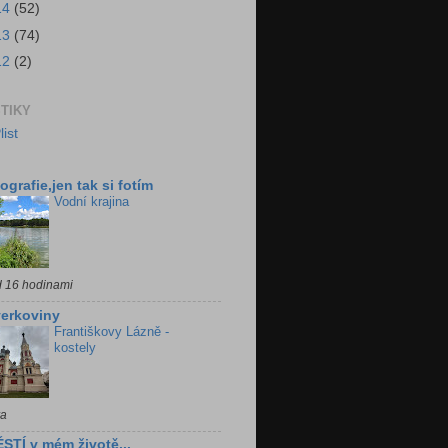
14
(52)
13
(74)
12
(2)
STIKY
ografie,jen tak si fotím
Vodní krajina
d 16 hodinami
erkoviny
Františkovy Lázně -
kostely
ra
STÍ v mém životě...