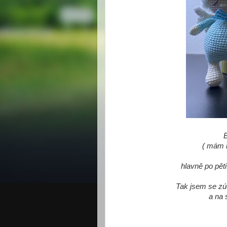
B
( mám 
hlavně po pět
Tak jsem se zú
a na 