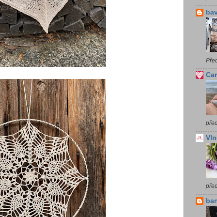
bav
Pře
Car
před
Vln
pře
ba