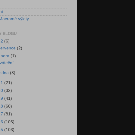
ní
Macramé výlety
V BLOGU
22
(6)
července
(2)
února
(1)
váteční
ledna
(3)
21
(21)
20
(32)
19
(41)
18
(60)
17
(81)
16
(105)
15
(103)