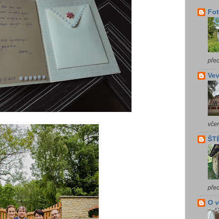
Fot
pře
Vev
vče
ŠTĚ
pře
O 