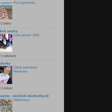
Pro vzpomínky
 2 týdny
ěné sestry
Letní provoz 2026
d 1 měsícem
ndorka
Šátek pastelová
Harmonie
 3 měsíci
šanda - deníček důchodkyně
Velikonoce