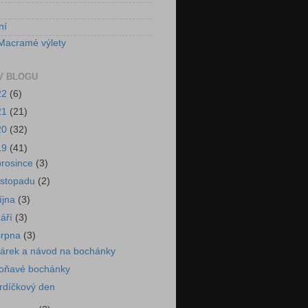
ní
Macramé výlety
V BLOGU
22
(6)
21
(21)
20
(32)
19
(41)
prosince
(3)
listopadu
(2)
října
(3)
září
(3)
srpna
(3)
árek a návod na bochánky
oňavé bochánky
rdíčkový den