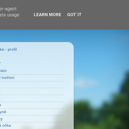
ser-agent
rate usage
LEARN MORE
GOT IT
a - profil
Y
vání
 tvoření
v
a
e
yně
ky
á očka