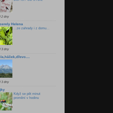
d 2 dny
cerely Helena
...ze zahrady i z domu...
d 3 dny
la,háček,dřevo....
d 3 dny
jky
Když se pět minut
promění v hodinu