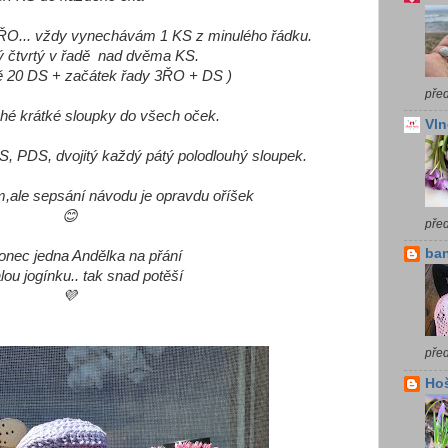
ŘO... vždy vynechávám 1 KS z minulého řádku.
ý čtvrtý v řadě nad dvěma KS.
ě 20 DS + začátek řady 3ŘO + DS )
před
uhé krátké sloupky do všech oček.
Vln
 PDS, dvojitý každý pátý polodlouhý sloupek.
ale sepsání návodu je opravdu oříšek
😊
pře
ba
onec jedna Andělka na přání
lou jogínku.. tak snad potěší
💜
před
Ho