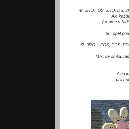
4ř. 3ŘO+ DS, 2ŘO, DS, 2
Ale každ
( máme v řad
5ř.. opět po
6ř. 3ŘO + PDS, PDS, PDS,
Moc se omlouvám,
A na k
pro ma