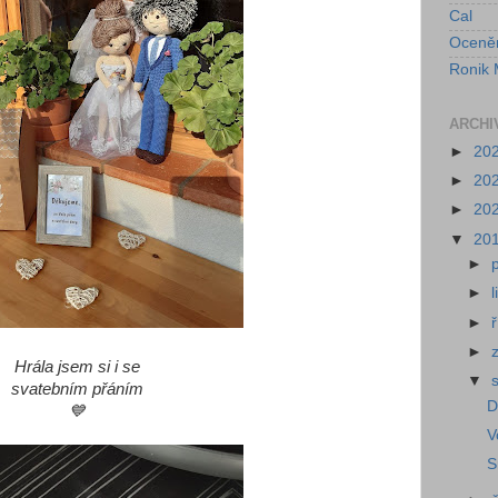
Cal
Oceně
Ronik 
ARCHI
►
20
►
20
►
20
▼
20
►
►
►
►
Hrála jsem si i se
▼
svatebním přáním
D
💙
V
S