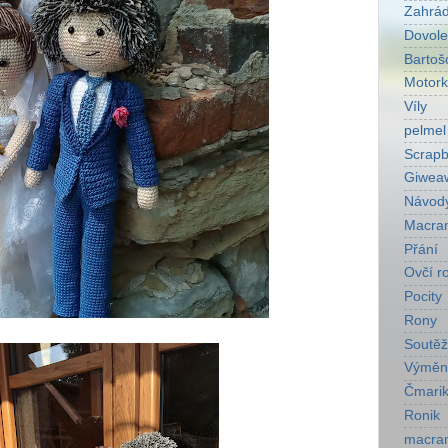
Zahrá
Dovol
Bartoš
Motork
Víly
pelmel
Scrapb
Giwea
Návod
Macra
Přání
Ovčí r
Pocity
Rony
Soutěž
Výměn
Čmarik
Ronik
macra