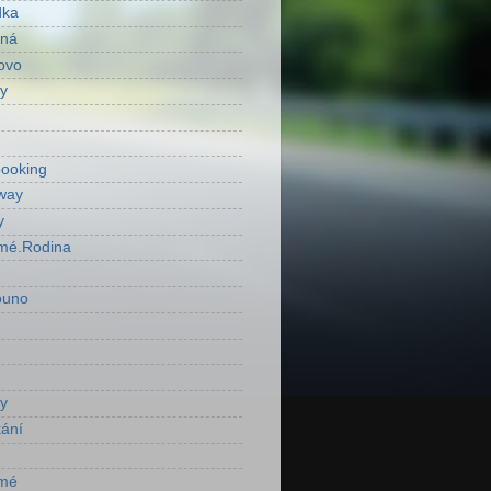
dka
ená
ovo
y
ooking
way
y
mé.Rodina
ouno
y
ání
mé