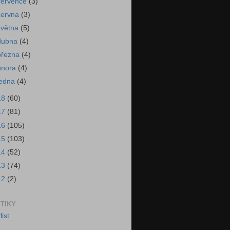
července
(3)
června
(3)
května
(5)
dubna
(4)
března
(4)
února
(4)
ledna
(4)
18
(60)
17
(81)
16
(105)
15
(103)
14
(52)
13
(74)
12
(2)
STIKY