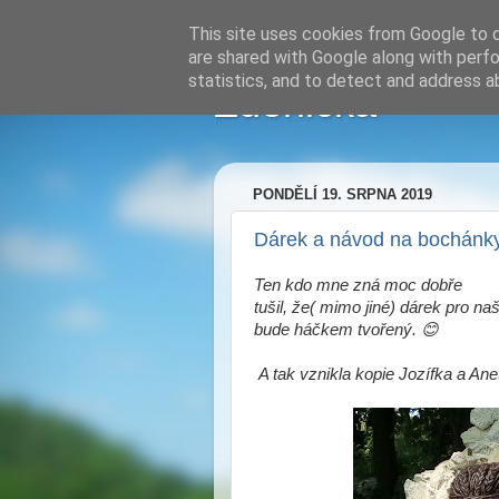
This site uses cookies from Google to de
are shared with Google along with perfo
statistics, and to detect and address a
Zdenička
PONDĚLÍ 19. SRPNA 2019
Dárek a návod na bochánk
Ten kdo mne zná moc dobře
tušil, že( mimo jiné) dárek pro 
bude háčkem tvořený. 😊
A tak vznikla kopie Jozífka a Ane