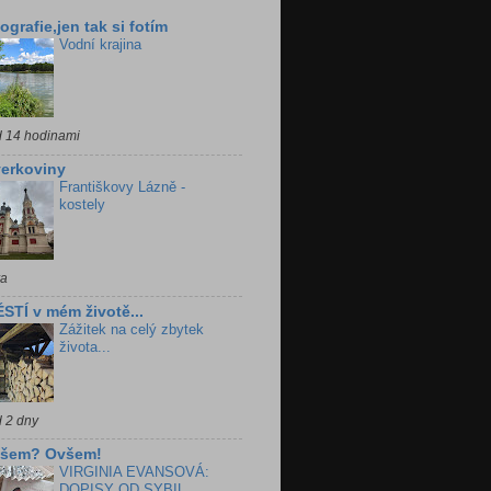
ografie,jen tak si fotím
Vodní krajina
d 14 hodinami
erkoviny
Františkovy Lázně -
kostely
ra
STÍ v mém životě...
Zážitek na celý zbytek
života...
d 2 dny
všem? Ovšem!
VIRGINIA EVANSOVÁ:
DOPISY OD SYBIL