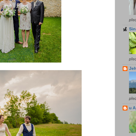
pře
Sin
pře
Jeh
pře
u A