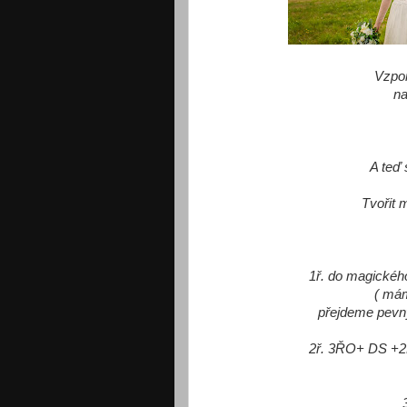
Vzpo
na
A teď
Tvořit 
1ř. do magickéh
( mám
přejdeme pevný
2ř. 3ŘO+ DS +2Ř