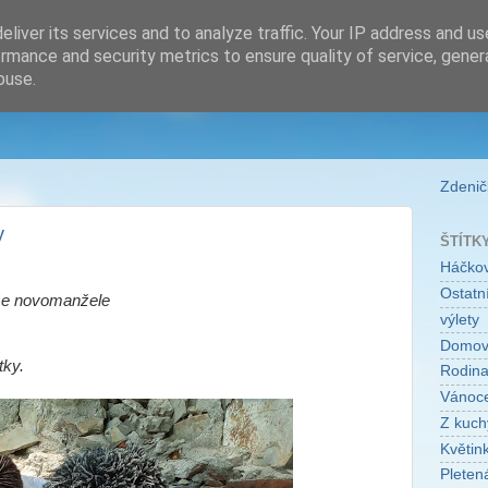
liver its services and to analyze traffic. Your IP address and u
rmance and security metrics to ensure quality of service, gene
buse.
Zdeničk
y
ŠTÍTK
Háčko
Ostatní
naše novomanžele
výlety
Domo
tky.
Rodin
Vánoc
Z kuch
Květin
Pleten