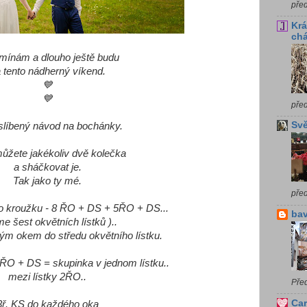
pře
Krá
chá
mínám a dlouho ještě budu
 tento nádherný víkend.
💙
💙
pře
Svě
 slíbený návod na bochánky.
můžete jakékoliv dvě kolečka
a sháčkovat je.
Tak jako ty mé.
pře
o kroužku - 8 ŘO + DS + 5ŘO + DS...
bav
e šest okvětních lístků )..
m okem do středu okvětního lístku.
O + DS = skupinka v jednom lístku..
mezi lístky 2ŘO..
Pře
Car
3ř. KS do každého oka