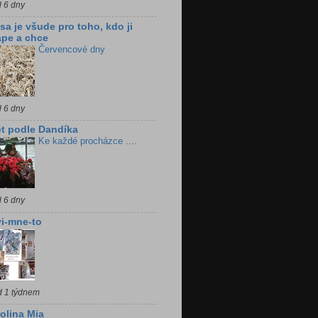
d 6 dny
sa je všude pro toho, kdo ji
pe a chce
Červencové dny
d 6 dny
t podle Dandíka
Ke každé procházce ....
d 6 dny
i-mne-to
d 1 týdnem
olina Mia