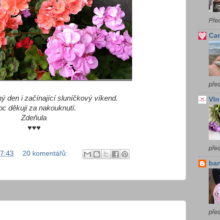
Pře
Car
před
ý den i začínající sluníčkový víkend.
Vln
c děkuji za nakouknutí.
Zdeňula
♥♥♥
pře
7:43
20 komentářů:
ba
před