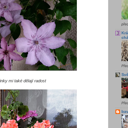
pře
Krá
chá
Pře
Svě
nky mi také dělají radost
Pře
bav