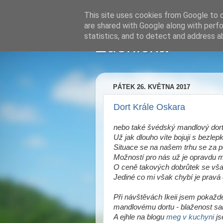
This site uses cookies from Google to de
are shared with Google along with perfo
statistics, and to detect and address a
Zdenička
PÁTEK 26. KVĚTNA 2017
Dort Krále Oskara
nebo také švédský mandlový dort
Už jak dlouho víte bojuji s bezle
Situace se na našem trhu se za p
Možností pro nás už je opravdu 
O ceně takových dobrůtek se vša
Jediné co mi však chybí je pravá 
Při návštěvách Ikeii jsem pokažd
mandlovému dortu - blaženost sa
A ejhle na blogu
meg v kuchyni
js