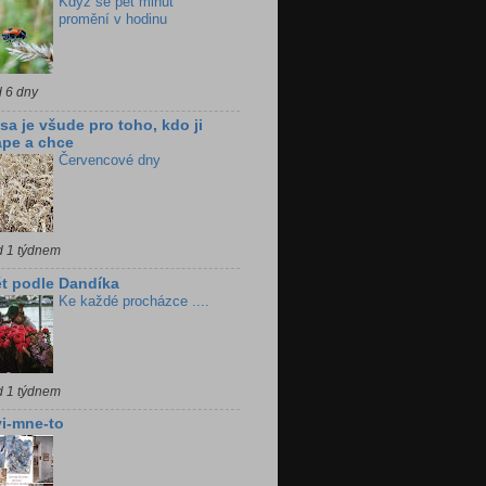
Když se pět minut
promění v hodinu
d 6 dny
sa je všude pro toho, kdo ji
pe a chce
Červencové dny
d 1 týdnem
t podle Dandíka
Ke každé procházce ....
d 1 týdnem
i-mne-to