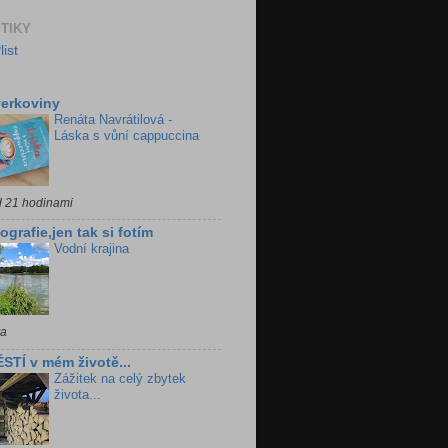
STIKY
erkoviny
Renáta Navrátilová -
Láska s vůní cappuccina
d 21 hodinami
ografie,jen tak si fotím
Vodní krajina
ra
STÍ v mém životě...
Zážitek na celý zbytek
života...