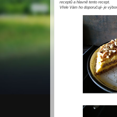
receptů a hlavně tento recept.
Vřele Vám ho doporučuji- je výbor