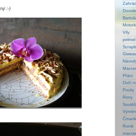
Zahrá
ný :-)
Dovol
Bartoš
Motork
Víly
pelmel
Scrapb
Giwea
Návod
Macra
Přání
Ovčí r
Pocity
Rony
Soutěž
Výměn
Čmarik
Ronik
macra