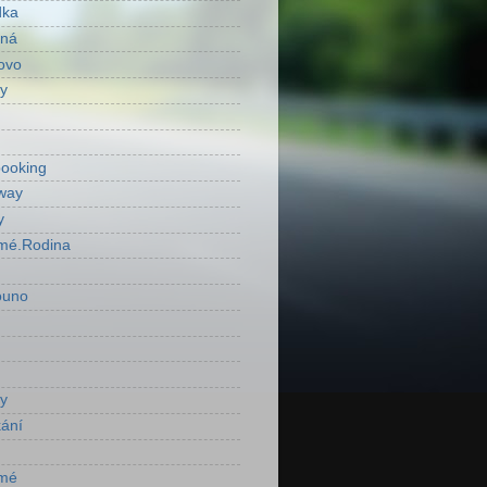
dka
ená
ovo
y
ooking
way
y
mé.Rodina
ouno
y
ání
mé