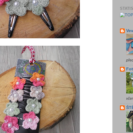
STATI
Vev
pře
Fot
vče
ŠTĚ