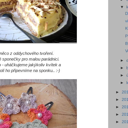
▼
D
v
K
P
B
V
 něco z oddychového tvoření.
 sponečky pro malou parádnici.
►
 - uháčkujeme jakýkoliv kvítek a
►
olí ho připevníme na sponku.. :-)
►
►
►
20
►
20
►
20
►
20
►
20