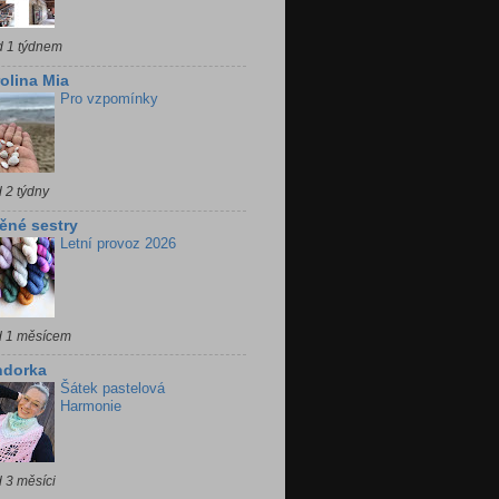
d 1 týdnem
olina Mia
Pro vzpomínky
 2 týdny
ěné sestry
Letní provoz 2026
d 1 měsícem
ndorka
Šátek pastelová
Harmonie
 3 měsíci