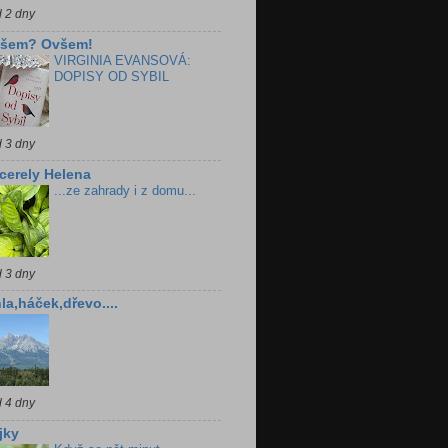
d 2 dny
všem? Ovšem!
VIRGINIA EVANSOVÁ:
DOPISY OD SYBIL
d 3 dny
cerely Helena
...ze zahrady i z domu...
d 3 dny
la,háček,dřevo....
d 4 dny
jky