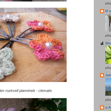
pře
O 
pře
Sin
pře
Jeh
nám rozkvetl plamének - clematis
pře
u A