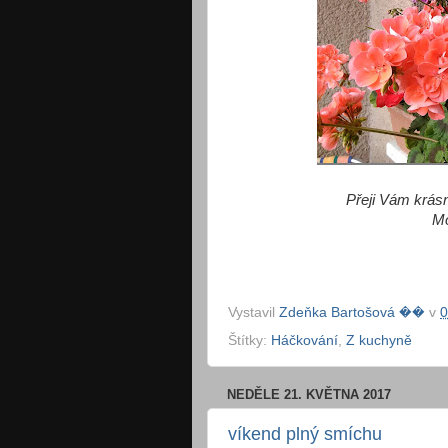
Přeji Vám krásn
Mo
Vystavil
Zdeňka Bartošová ��
v
0
Štítky:
Háčkování
,
Z kuchyně
NEDĚLE 21. KVĚTNA 2017
víkend plný smíchu