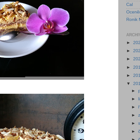
Cal
Oceně
Ronik 
ARCHI
►
20
►
20
►
20
►
20
►
20
▼
20
►
►
►
►
►
►
►