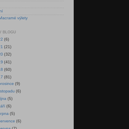
ní
Macramé výlety
V BLOGU
22
(6)
21
(21)
20
(32)
19
(41)
18
(60)
17
(81)
prosince
(9)
listopadu
(6)
října
(5)
září
(6)
srpna
(5)
července
(6)
června
(7)