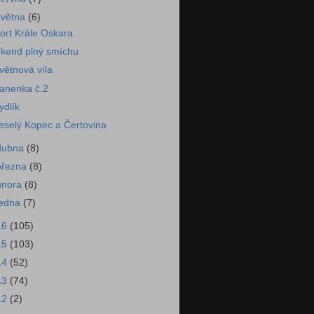
května
(6)
ort Krále Oskara
íkend plný smíchu
větnová víla
anenka č.2
ydlík
eselý Kopec a Čertovina
dubna
(8)
března
(8)
února
(8)
ledna
(7)
16
(105)
15
(103)
14
(52)
13
(74)
12
(2)