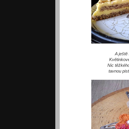
A ještě
Květinkové
Nic těžkého
tavnou pist