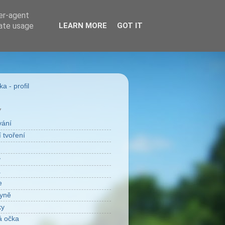
ser-agent
rate usage
LEARN MORE
GOT IT
a - profil
Y
vání
 tvoření
v
a
e
yně
ky
á očka