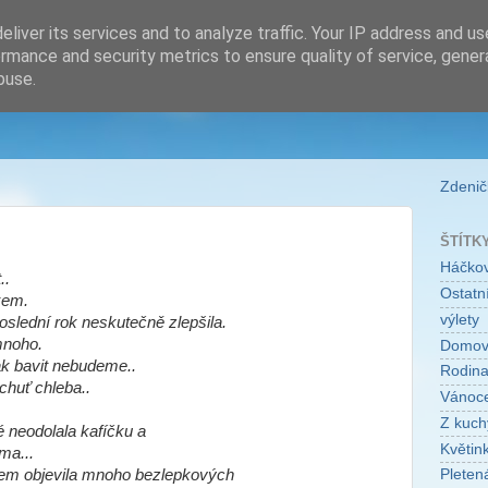
liver its services and to analyze traffic. Your IP address and u
rmance and security metrics to ensure quality of service, gene
buse.
Zdeničk
ŠTÍTK
Háčko
..
Ostatní
pkem.
výlety
oslední rok neskutečně zlepšila.
mnoho.
Domo
k bavit nebudeme..
Rodin
chuť chleba..
Vánoc
Z kuch
é neodolala kafíčku a
Květin
ma...
em objevila mnoho bezlepkových
Pleten