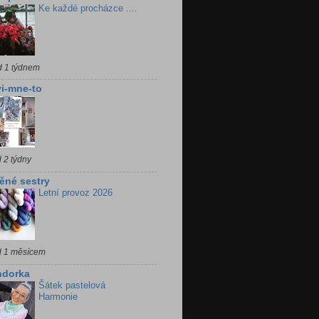
Ke každé procházce ....
d 1 týdnem
i-mne-to
 2 týdny
ěné sestry
Letní provoz 2026
d 1 měsícem
ndorka
Šátek pastelová
Harmonie