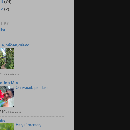
13
(74)
12
(2)
STIKY
la,háček,dřevo....
d 9 hodinami
olina Mia
Ohříváček pro duši
d 16 hodinami
jky
Hmyzí rozmary