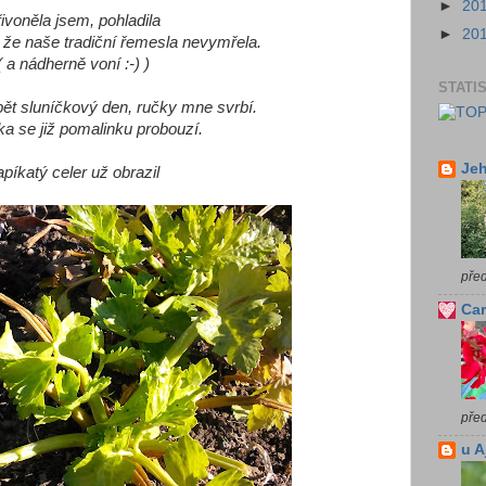
►
20
ivoněla jsem, pohladila
►
20
 že naše tradiční řemesla nevymřela.
( a nádherně voní :-) )
STATI
t sluníčkový den, ručky mne svrbí.
a se již pomalinku probouzí.
Jeh
apíkatý celer už obrazil
pře
Car
pře
u A