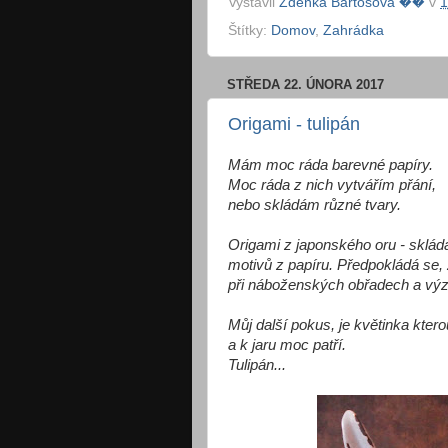
Vystavil
Zdeňka Bartošová ��
v
1
Štítky:
Domov
,
Zahrádka
STŘEDA 22. ÚNORA 2017
Origami - tulipán
Mám moc ráda barevné papíry.
Moc ráda z nich vytvářím přání,
nebo skládám různé tvary.
Origami z japonského oru - skláda
motivů z papíru. Předpokládá se, ž
při náboženských obřadech a výzd
Můj další pokus, je květinka kte
a k jaru moc patří.
Tulipán...