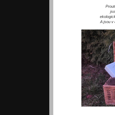
Prout
js
ekologic
A jsou v