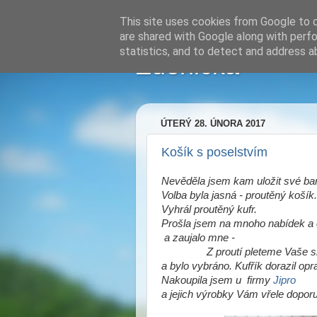
This site uses cookies from Google to de
are shared with Google along with perfo
statistics, and to detect and address a
Zdenička
ÚTERÝ 28. ÚNORA 2017
Košík s poselstvím
Nevěděla jsem kam uložit své ba
Volba byla jasná - proutěný košík.
Vyhrál proutěný kufr.
Prošla jsem na mnoho nabídek a
a zaujalo mne -
Z proutí pleteme Vaše s
a bylo vybráno. Kufřík dorazil opr
Nakoupila jsem u
firmy
Jipro
a jejich výrobky Vám vřele doporu