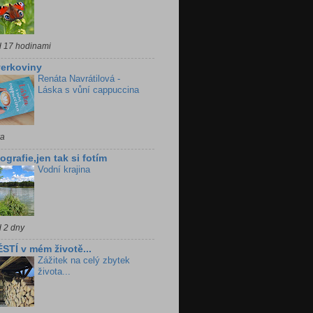
d 17 hodinami
erkoviny
Renáta Navrátilová -
Láska s vůní cappuccina
ra
ografie,jen tak si fotím
Vodní krajina
d 2 dny
STÍ v mém životě...
Zážitek na celý zbytek
života...