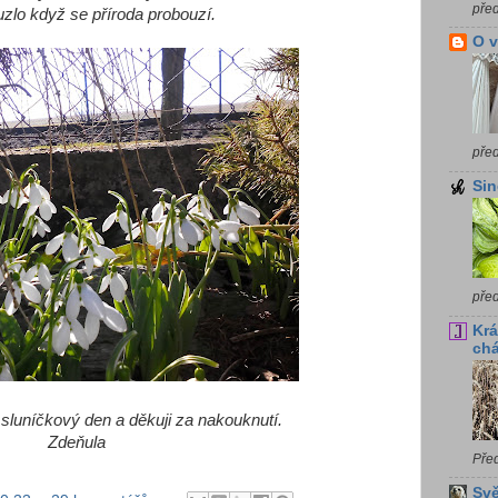
pře
uzlo když se příroda probouzí.
O 
pře
Sin
pře
Krá
chá
sluníčkový den a děkuji za nakouknutí.
Zdeňula
Pře
Svě