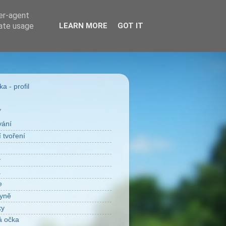
ser-agent
rate usage
LEARN MORE
GOT IT
a - profil
Y
vání
 tvoření
v
a
e
yně
ky
á očka