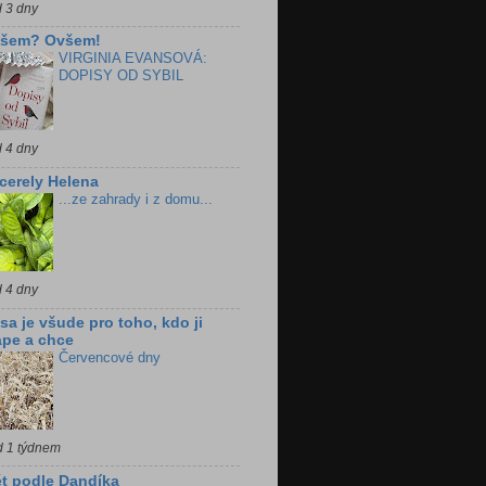
d 3 dny
všem? Ovšem!
VIRGINIA EVANSOVÁ:
DOPISY OD SYBIL
d 4 dny
cerely Helena
...ze zahrady i z domu...
d 4 dny
sa je všude pro toho, kdo ji
pe a chce
Červencové dny
d 1 týdnem
t podle Dandíka