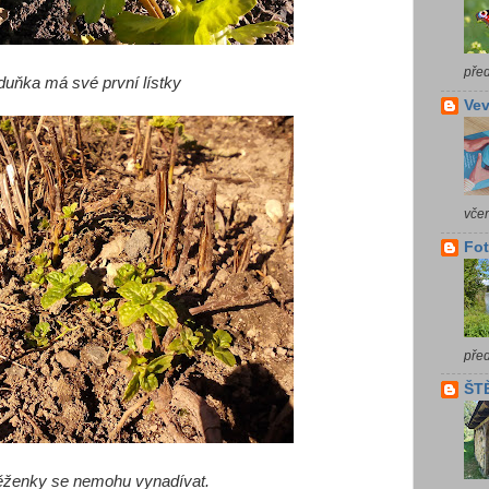
pře
duňka má své první lístky
Vev
vče
Fot
pře
ŠTĚ
ěženky se nemohu vynadívat.