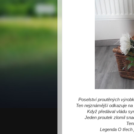
Poselství proutěných výrobků
Ten nejznámější odkazuje na 
Když předával vládu syn
Jeden proutek zlomil snad
Ten
Legenda O třech 