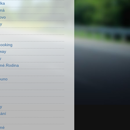
dka
ená
ovo
y
ooking
way
y
mé.Rodina
ouno
y
ání
mé