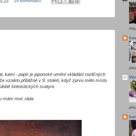
0:33
29 komentářů:
Pře
bav
před
t, kami - papír je japonské umění skládání rozličných
Vln
e vzniklo přibližně v 9. století, když zprvu mělo místo
obě šintoistických svatyní.
rou mám moc ráda
pře
ba