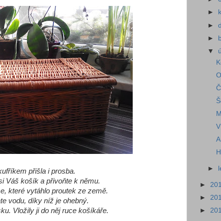
►
►
►
▼
K
O
Č
Š
M
V
A
H
►
kufříkem přišla i prosba.
si Váš košík a přivoňte k němu.
►
20
ce, které vytáhlo proutek ze země.
►
20
e vodu, díky níž je ohebný.
ku. Vložily ji do něj ruce košíkáře.
►
20