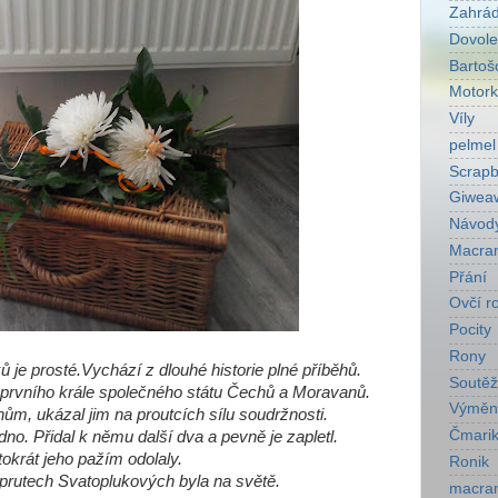
Zahrá
Dovol
Bartoš
Motork
Víly
pelmel
Scrapb
Giwea
Návod
Macra
Přání
Ovčí r
Pocity
Rony
 je prosté.Vychází z dlouhé historie plné příběhů.
Soutěž
prvního krále společného státu Čechů a Moravanů.
Výměn
ům, ukázal jim na proutcích sílu soudržnosti.
Čmarik
no. Přidal k němu další dva a pevně je zapletl.
tokrát jeho pažím odolaly.
Ronik
prutech Svatoplukových byla na světě.
macra