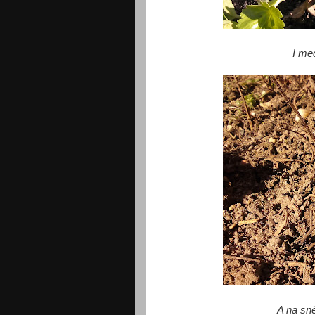
I me
A na sn