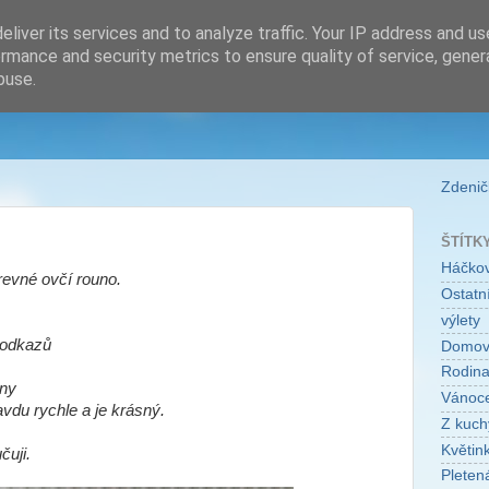
liver its services and to analyze traffic. Your IP address and u
rmance and security metrics to ensure quality of service, gene
buse.
Zdeničk
ŠTÍTK
Háčko
revné ovčí rouno.
Ostatní
výlety
 odkazů
Domo
Rodin
ny
Vánoc
avdu rychle a je krásný.
Z kuch
Květin
čuji.
Pleten