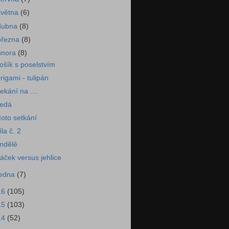
května
(6)
dubna
(8)
března
(8)
února
(8)
ošík s poselstvím
rigami - tulipán
ekání na ....
edá
oto setkání
íla č. 2
ndělé
áček versus jehlice
ledna
(7)
16
(105)
15
(103)
14
(52)