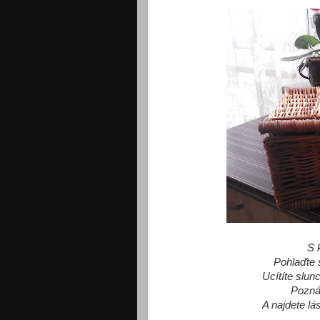
S 
Pohlaďte 
Ucítíte slun
Poznát
A najdete lás