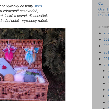
Cal
ěné výrobky od firmy
Jipro
Oceně
ou zdravotně nezávadné,
Ronik 
ké, lehké a pevné, dlouhověké.
 dnešní době - vyrobeny ručně.
ARCHI
►
20
►
20
►
20
►
20
►
20
▼
20
►
►
►
►
►
►
►