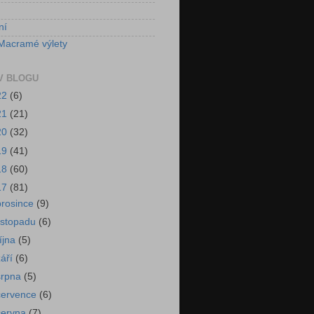
ní
Macramé výlety
V BLOGU
22
(6)
21
(21)
20
(32)
19
(41)
18
(60)
17
(81)
prosince
(9)
listopadu
(6)
října
(5)
září
(6)
srpna
(5)
července
(6)
června
(7)