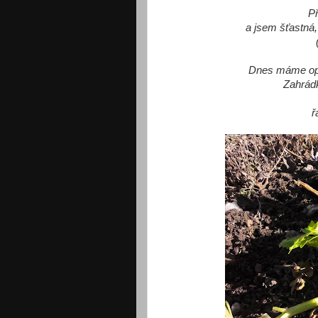
Př
a jsem šťastná,
Dnes máme opě
Zahrádk
ř