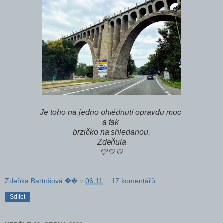
Je toho na jedno ohlédnutí opravdu moc
a tak
brzičko na shledanou.
Zdeňula
💙💙💙
Zdeňka Bartošová ��
v
06:11
17 komentářů:
Sdílet