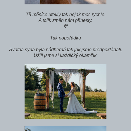
Tři měsíce utekly tak nějak moc rychle.
A tolik změn nám přinesly.
💙
Tak popořádku
Svatba syna byla nádherná tak jak jsme předpokládali.
Užili jsme si každičký okamžik.