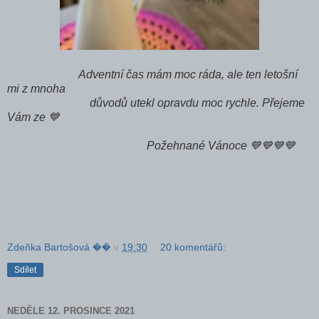
Adventní čas mám moc ráda, ale ten letošní
mi z mnoha
důvodů utekl opravdu moc rychle. Přejeme
Vám ze 💙
Požehnané Vánoce 💙💙💙💙
Zdeňka Bartošová ��
v
19:30
20 komentářů:
Sdílet
NEDĚLE 12. PROSINCE 2021