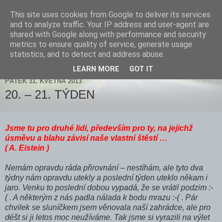
This site uses cookies from Google to deliver its services
Zdenička
and to analyze traffic. Your IP address and user-agent are
shared with Google along with performance and security
metrics to ensure quality of service, generate usage
statistics, and to detect and address abuse.
▼
LEARN MORE
GOT IT
PÁTEK 31. KVĚTNA 2013
20. – 21. TÝDEN
Jsme tu pro druhé lidi, především pro ty, na jejichž
úsměvu a blahu závisí naše vlastní štěstí …
( A. Eistein )
Nemám opravdu ráda přirovnání – nestíhám, ale tyto dva
týdny nám opravdu utekly a poslední týden uteklo někam i
jaro. Venku to poslední dobou vypadá, že se vrátil podzim :-
( . A některým z nás padla nálada k bodu mrazu :-( . Pár
chvilek se sluníčkem jsem věnovala naší zahrádce, ale pro
déšt si ji letos moc neužíváme. Tak jsme si vyrazili na výlet