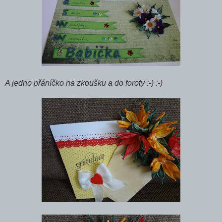
A jedno přáníčko na zkoušku a do foroty :-) :-)