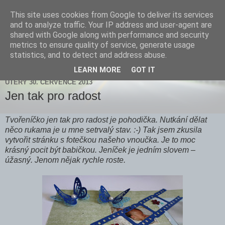
This site uses cookies from Google to deliver its services
Zdenička
and to analyze traffic. Your IP address and user-agent are
shared with Google along with performance and security
metrics to ensure quality of service, generate usage
statistics, and to detect and address abuse.
▼
LEARN MORE
GOT IT
ÚTERÝ 30. ČERVENCE 2013
Jen tak pro radost
Tvořeníčko jen tak pro radost je pohodička. Nutkání dělat
něco rukama je u mne setrvalý stav. :-) Tak jsem zkusila
vytvořit stránku s fotečkou našeho vnoučka. Je to moc
krásný pocit být babičkou. Jeníček je jedním slovem –
úžasný. Jenom nějak rychle roste.