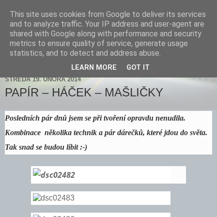
This site uses cookies from Google to deliver its services
Zdenička
and to analyze traffic. Your IP address and user-agent are
shared with Google along with performance and security
metrics to ensure quality of service, generate usage
statistics, and to detect and address abuse.
▼
LEARN MORE
GOT IT
STŘEDA 19. ÚNORA 2014
PAPÍR – HÁČEK – MAŠLIČKY
Posledních pár dnů jsem se při tvoření opravdu nenudila.
Kombinace několika technik a pár dárečků, které jdou do světa.
Tak snad se budou líbit :-)