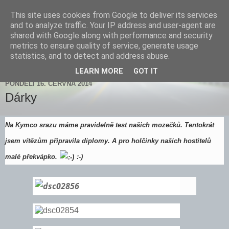
This site uses cookies from Google to deliver its services
Zdenička
and to analyze traffic. Your IP address and user-agent are
shared with Google along with performance and security
metrics to ensure quality of service, generate usage
statistics, and to detect and address abuse.
▼
LEARN MORE
GOT IT
PONDĚLÍ 16. ČERVNA 2014
Dárky
Na Kymco srazu máme pravidelně test našich mozečků. Tentokrát
jsem vítězům připravila diplomy. A pro holčinky našich hostitelů
malé překvápko.
:-)