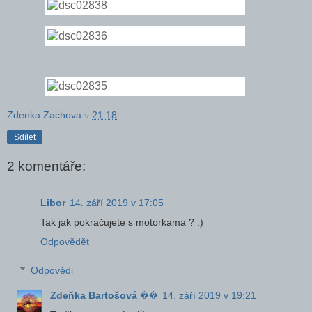
Zdenka Zachova
v
21:18
Sdílet
2 komentáře:
Libor
14. září 2019 v 17:05
Tak jak pokračujete s motorkama ? :)
Odpovědět
Odpovědi
Zdeňka Bartošová ��
14. září 2019 v 19:21