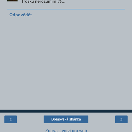
Trošku nerozumím 😊...
Odpovědět
‹
›
Domovská stránka
Zobrazit verzi pro web