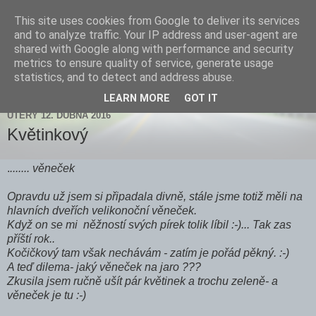
This site uses cookies from Google to deliver its services
Zdenička
and to analyze traffic. Your IP address and user-agent are
shared with Google along with performance and security
metrics to ensure quality of service, generate usage
statistics, and to detect and address abuse.
▼
LEARN MORE
GOT IT
ÚTERÝ 12. DUBNA 2016
Květinkový
.
....... věneček
Opravdu už jsem si připadala divně, stále jsme totiž měli na
hlavních dveřích velikonoční věneček.
Když on se mi něžností svých pírek tolik líbil :-)... Tak zas
příští rok..
Kočičkový tam však nechávám - zatím je pořád pěkný. :-)
A teď dilema- jaký věneček na jaro ???
Zkusila jsem ručně ušít pár květinek a trochu zeleně- a
věneček je tu :-)