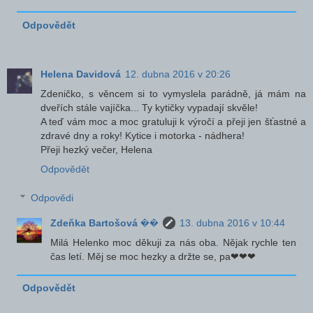
Odpovědět
Helena Davidová
12. dubna 2016 v 20:26
Zdeničko, s věncem si to vymyslela parádně, já mám na
dveřích stále vajíčka... Ty kytičky vypadají skvěle!
A teď vám moc a moc gratuluji k výročí a přeji jen šťastné a
zdravé dny a roky! Kytice i motorka - nádhera!
Přeji hezký večer, Helena
Odpovědět
Odpovědi
Zdeňka Bartošová ��
13. dubna 2016 v 10:44
Milá Helenko moc děkuji za nás oba. Nějak rychle ten
čas letí. Měj se moc hezky a držte se, pa❤❤❤
Odpovědět