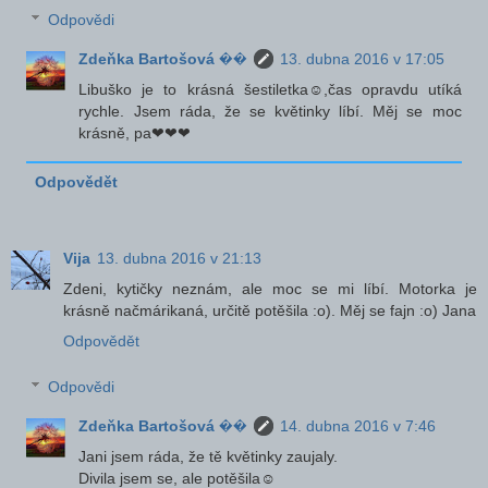
Odpovědi
Zdeňka Bartošová ��
13. dubna 2016 v 17:05
Libuško je to krásná šestiletka☺,čas opravdu utíká
rychle. Jsem ráda, že se květinky líbí. Měj se moc
krásně, pa❤❤❤
Odpovědět
Vija
13. dubna 2016 v 21:13
Zdeni, kytičky neznám, ale moc se mi líbí. Motorka je
krásně načmárikaná, určitě potěšila :o). Měj se fajn :o) Jana
Odpovědět
Odpovědi
Zdeňka Bartošová ��
14. dubna 2016 v 7:46
Jani jsem ráda, že tě květinky zaujaly.
Divila jsem se, ale potěšila☺