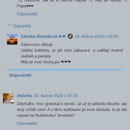
Papa♥♥♥
Odpovědět
Odpovědi
Zdeňka Bartošová ��
13. dubna 2016 v 10:54
Zdeni moc děkuji.
Udělej květinky, je při nich zábava☺ a udělají hodně
radosti a parády.
Měj se moc hezky,pa ❤❤❤
Odpovědět
Ježurka
13. dubna 2016 v 15:31
Zdeňulko, moc gratuluji k výročí, ať už je jakkoliv dlouhé, ale
stojí určitě zato! A s těmi kytičkami jsi mne dostala, to je ale
nápad na Nobelovku! Smekám!
Odpovědět