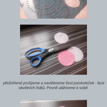
přežehlené prošijeme a navlékneme šest polokoleček - šest
okvětních lístků. Pevně utáhneme k sobě.