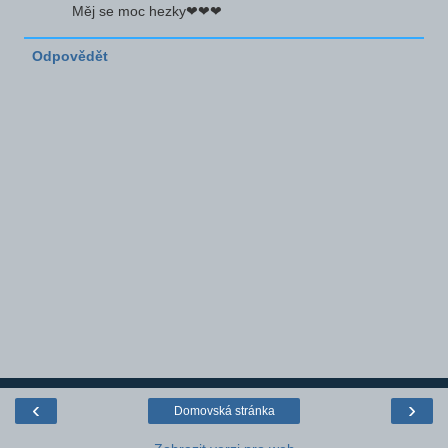
Měj se moc hezky❤❤❤
Odpovědět
‹
›
Domovská stránka