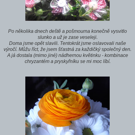
Po několika dnech deště a pošmourna konečně vysvitlo
slunko a už je zase veseleji.
Doma jsme opět slavili. Tentokrát jsme oslavovali naše
výročí. Můžu říct, že jsem šťastná za každičký společný den.
A já dostala (mimo jiné) nádhernou květinku - kombinace
chryzantém a pryskyřníku se mi moc líbí.