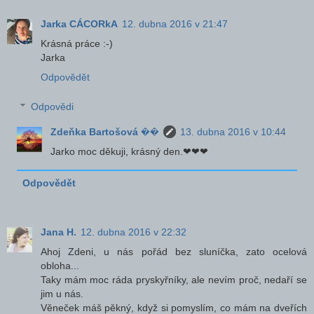
Jarka CÁCORkA
12. dubna 2016 v 21:47
Krásná práce :-)
Jarka
Odpovědět
Odpovědi
Zdeňka Bartošová ��
13. dubna 2016 v 10:44
Jarko moc děkuji, krásný den.❤❤❤
Odpovědět
Jana H.
12. dubna 2016 v 22:32
Ahoj Zdeni, u nás pořád bez sluníčka, zato ocelová
obloha...
Taky mám moc ráda pryskyřníky, ale nevím proč, nedaří se
jim u nás.
Věneček máš pěkný, když si pomyslím, co mám na dveřích