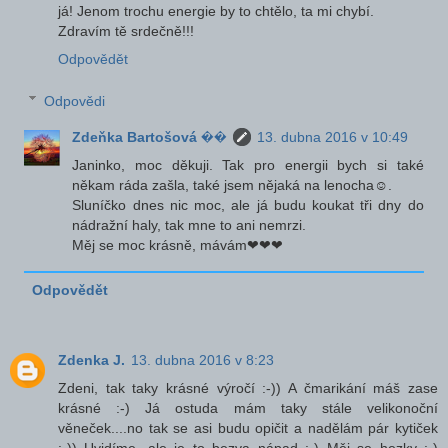
já! Jenom trochu energie by to chtělo, ta mi chybí.
Zdravím tě srdečně!!!
Odpovědět
Odpovědi
Zdeňka Bartošová ��
13. dubna 2016 v 10:49
Janinko, moc děkuji. Tak pro energii bych si také
někam ráda zašla, také jsem nějaká na lenocha☺.
Sluníčko dnes nic moc, ale já budu koukat tři dny do
nádražní haly, tak mne to ani nemrzi.
Měj se moc krásně, mávám❤❤❤
Odpovědět
Zdenka J.
13. dubna 2016 v 8:23
Zdeni, tak taky krásné výročí :-)) A čmarikání máš zase
krásné :-) Já ostuda mám taky stále velikonoční
věneček....no tak se asi budu opičit a nadělám pár kytiček
:-)) Uvidíme, ale je to bezva nápad :-) Měj se hezky :-)