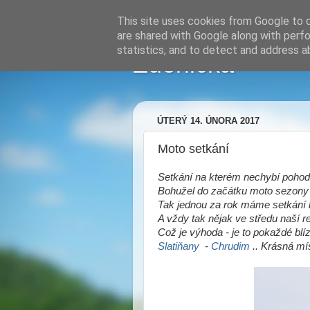
This site uses cookies from Google to de
are shared with Google along with perfo
statistics, and to detect and address a
Zdenička
ÚTERÝ 14. ÚNORA 2017
Moto setkání
Setkání na kterém nechybí pohod
Bohužel do začátku moto sezony 
Tak jednou za rok máme setkání 
A vždy tak nějak ve středu naší re
Což je výhoda - je to pokaždé blí
Slatiňany
-
Chrudim
.. Krásná mís