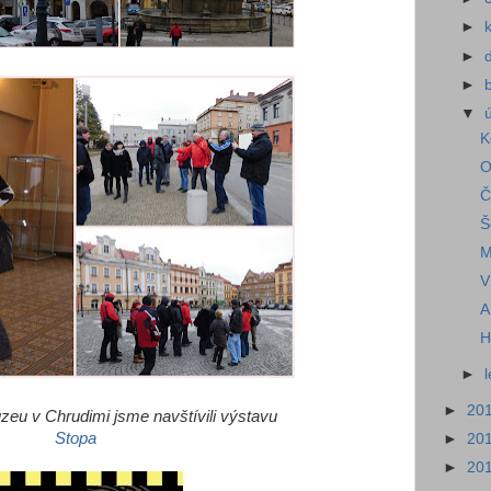
►
►
►
▼
K
O
Č
Š
M
V
A
H
►
►
20
zeu v Chrudimi jsme navštívili výstavu
Stopa
►
20
►
20