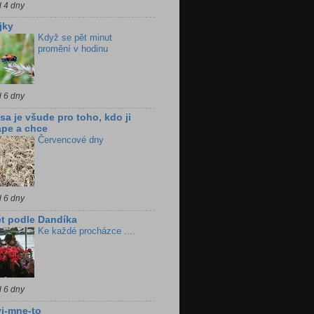
d 4 dny
jky
Když se pět minut
promění v hodinu
d 6 dny
sa je všude pro toho, kdo ji
pe a chce
Červencové dny
d 6 dny
t podle Dandíka
Ke každé procházce ....
d 6 dny
i-mne-to