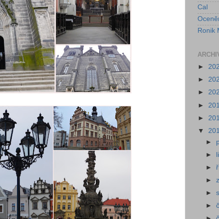
Cal
Oceně
Ronik 
ARCHI
►
20
►
20
►
20
►
20
►
20
▼
20
►
►
►
►
►
►
►