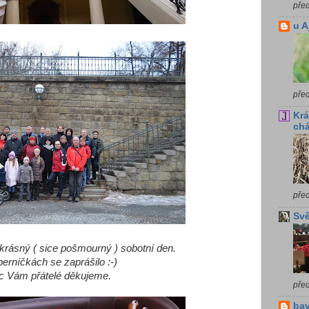
pře
u A
pře
Krá
chá
pře
Svě
 krásný ( sice pošmourný ) sobotní den.
perníčkách se zaprášilo :-)
 Vám přátelé děkujeme.
pře
bav