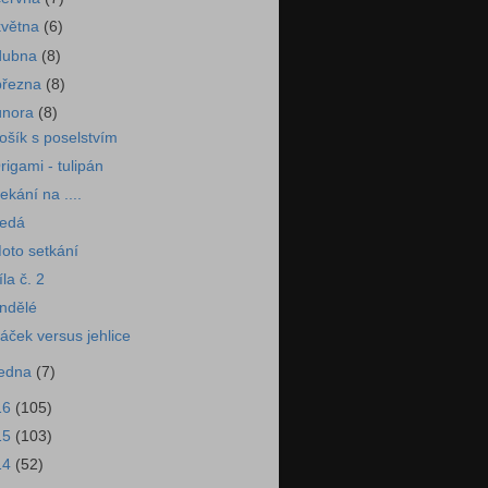
května
(6)
dubna
(8)
března
(8)
února
(8)
ošík s poselstvím
rigami - tulipán
ekání na ....
edá
oto setkání
íla č. 2
ndělé
áček versus jehlice
ledna
(7)
16
(105)
15
(103)
14
(52)