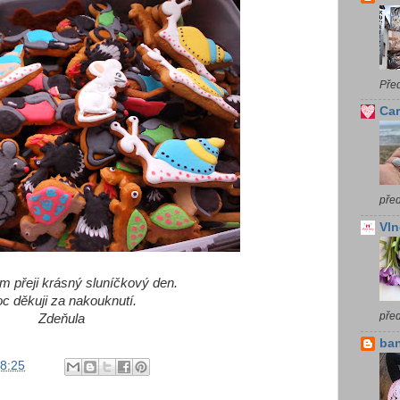
Pře
Car
před
Vln
 přeji krásný sluníčkový den.
c děkuji za nakouknutí.
pře
Zdeňula
ba
8:25