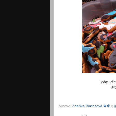
Vám všem
Mo
Vystavil
Zdeňka Bartošová ��
v
0