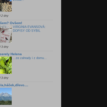
d 2 dny
všem? Ovšem!
VIRGINIA EVANSOVÁ:
DOPISY OD SYBIL
d 3 dny
cerely Helena
...ze zahrady i z domu...
d 3 dny
la,háček,dřevo....