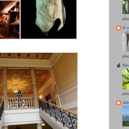
pře
O 
pře
Sin
pře
Jeh