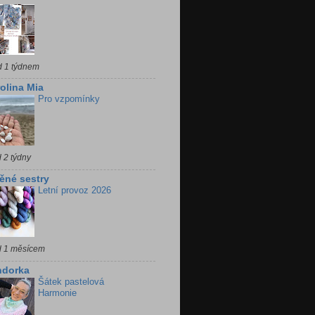
d 1 týdnem
olina Mia
Pro vzpomínky
 2 týdny
ěné sestry
Letní provoz 2026
d 1 měsícem
ndorka
Šátek pastelová
Harmonie