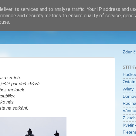
liver its services and to analyze traffic. Your IP address and u
rmance and security metrics to ensure quality of service, gene
buse.
Zdeničk
ŠTÍTK
Háčko
a a smích.
Ostatní
ještě par dnů zbývá.
výlety
bez motorek .
publiky.
Domo
zko nás.
Rodin
ta na setkání.
Vánoc
Z kuch
Květin
Pleten