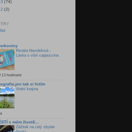
13
(74)
12
(2)
STIKY
erkoviny
Renáta Navrátilová -
Láska s vůní cappuccina
d 13 hodinami
ografie,jen tak si fotím
Vodní krajina
ra
STÍ v mém životě...
Zážitek na celý zbytek
života...