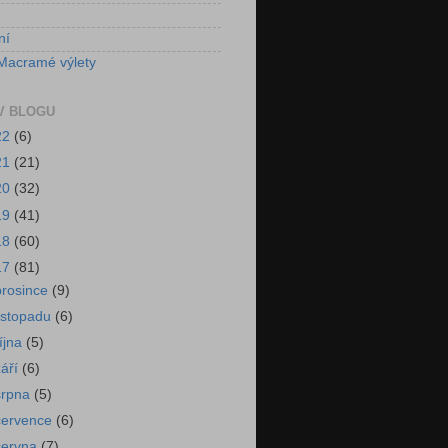
ní
Macramé výlety
V BLOGU
22
(6)
21
(21)
20
(32)
19
(41)
18
(60)
17
(81)
prosince
(9)
listopadu
(6)
října
(5)
září
(6)
srpna
(5)
července
(6)
června
(7)