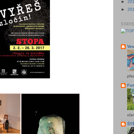
►
20
►
20
STATI
Vev
pře
Fot
vče
ŠTĚ