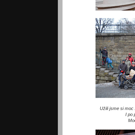
Užili jsme si moc
I po 
Moc