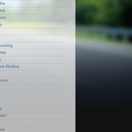
dka
ená
ovo
y
ooking
way
y
mé.Rodina
ouno
y
ání
mé