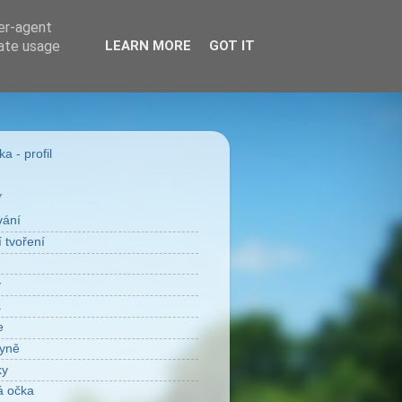
ser-agent
rate usage
LEARN MORE
GOT IT
a - profil
Y
vání
 tvoření
v
a
e
yně
ky
á očka