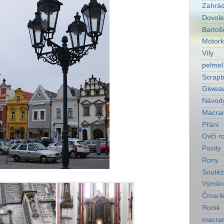
Zahrá
Dovol
Bartoš
Motork
Víly
pelmel
Scrapb
Giwea
Návod
Macra
Přání
Ovčí r
Pocity
Rony
Soutěž
Výměn
Čmarik
Ronik
macra