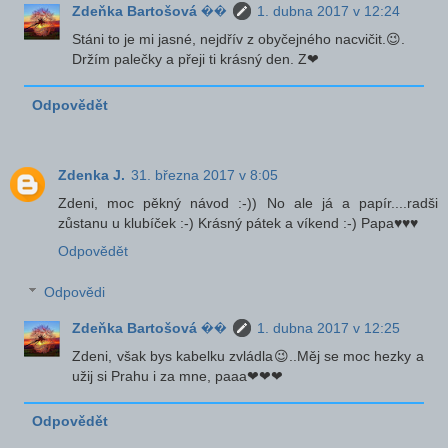
Zdeňka Bartošová ��
1. dubna 2017 v 12:24
Stáni to je mi jasné, nejdřív z obyčejného nacvičit.😉.
Držím palečky a přeji ti krásný den. Z❤
Odpovědět
Zdenka J.
31. března 2017 v 8:05
Zdeni, moc pěkný návod :-)) No ale já a papír....radši
zůstanu u klubíček :-) Krásný pátek a víkend :-) Papa♥♥♥
Odpovědět
Odpovědi
Zdeňka Bartošová ��
1. dubna 2017 v 12:25
Zdeni, však bys kabelku zvládla😉..Měj se moc hezky a
užij si Prahu i za mne, paaa❤❤❤
Odpovědět