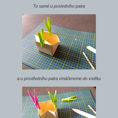
To samé u posledního patra
a u prostředního patra vmáčkneme do vnitřku