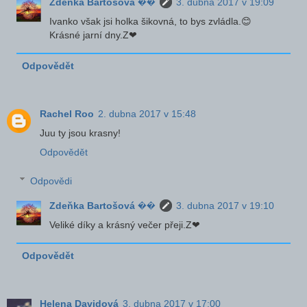
Zdeňka Bartošová ��
3. dubna 2017 v 19:09
Ivanko však jsi holka šikovná, to bys zvládla.😊
Krásné jarní dny.Z❤
Odpovědět
Rachel Roo
2. dubna 2017 v 15:48
Juu ty jsou krasny!
Odpovědět
Odpovědi
Zdeňka Bartošová ��
3. dubna 2017 v 19:10
Veliké díky a krásný večer přeji.Z❤
Odpovědět
Helena Davidová
3. dubna 2017 v 17:00