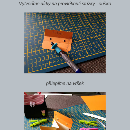
Vytvoříme dírky na provléknutí stužky - ouško
přilepíme na vršek