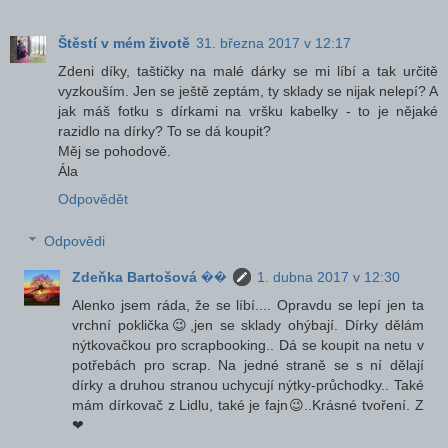
Štěstí v mém životě
31. března 2017 v 12:17
Zdeni díky, taštičky na malé dárky se mi líbí a tak určitě
vyzkouším. Jen se ještě zeptám, ty sklady se nijak nelepí? A
jak máš fotku s dírkami na vršku kabelky - to je nějaké
razidlo na dírky? To se dá koupit?
Měj se pohodově.
Ála
Odpovědět
Odpovědi
Zdeňka Bartošová ��
1. dubna 2017 v 12:30
Alenko jsem ráda, že se líbí.... Opravdu se lepí jen ta
vrchní poklička😉,jen se sklady ohýbají. Dírky dělám
nýtkovačkou pro scrapbooking.. Dá se koupit na netu v
potřebách pro scrap. Na jedné straně se s ní dělají
dírky a druhou stranou uchycují nýtky-průchodky.. Také
mám dírkovač z Lidlu, také je fajn😉..Krásné tvoření. Z
❤