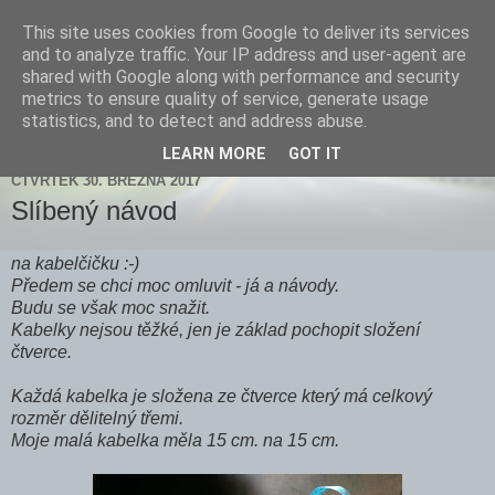
This site uses cookies from Google to deliver its services
Zdenička
and to analyze traffic. Your IP address and user-agent are
shared with Google along with performance and security
metrics to ensure quality of service, generate usage
statistics, and to detect and address abuse.
▼
LEARN MORE
GOT IT
ČTVRTEK 30. BŘEZNA 2017
Slíbený návod
na kabelčičku :-)
Předem se chci moc omluvit - já a návody.
Budu se však moc snažit.
Kabelky nejsou těžké, jen je základ pochopit složení
čtverce.
Každá kabelka je složena ze čtverce který má celkový
rozměr dělitelný třemi.
Moje malá kabelka měla 15 cm. na 15 cm.