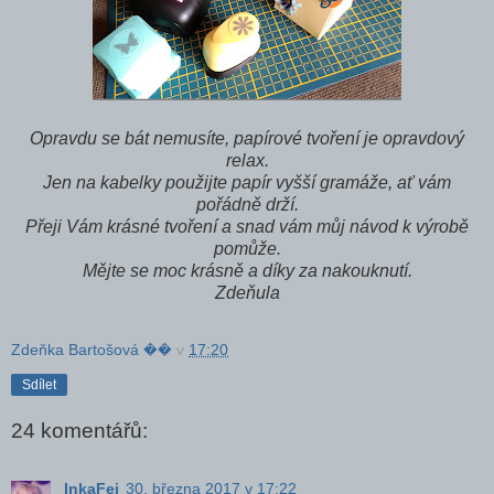
Opravdu se bát nemusíte, papírové tvoření je opravdový
relax.
Jen na kabelky použijte papír vyšší gramáže, ať vám
pořádně drží.
Přeji Vám krásné tvoření a snad vám můj návod k výrobě
pomůže.
Mějte se moc krásně a díky za nakouknutí.
Zdeňula
Zdeňka Bartošová ��
v
17:20
Sdílet
24 komentářů:
InkaFej
30. března 2017 v 17:22