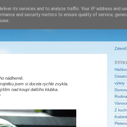
liver its services and to analyze traffic. Your IP address and u
rmance and security metrics to ensure quality of service, gene
buse.
Zdeničk
ŠTÍTK
Háčko
Ostatní
ho nádherně.
výlety
ojnitku jsem si docela rychle zvykla.
šlím nad koupí dalšího klubka.
Domo
)
Rodin
Vánoc
Z kuch
Květin
Pleten