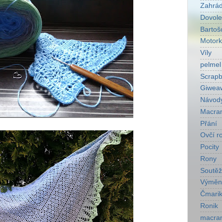
Zahrá
Dovol
Bartoš
Motork
Víly
pelmel
Scrapb
Giwea
Návod
Macra
Přání
Ovčí r
Pocity
Rony
Soutěž
Výměn
Čmarik
Ronik
macra