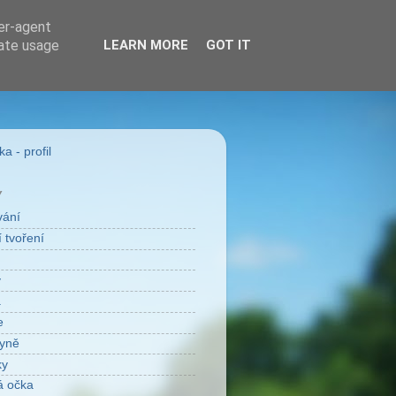
ser-agent
rate usage
LEARN MORE
GOT IT
a - profil
Y
vání
 tvoření
v
a
e
yně
ky
á očka