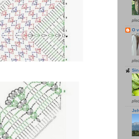
pře
O 
pře
Sin
pře
Jeh