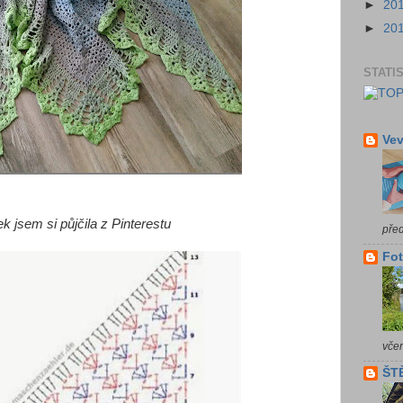
►
20
►
20
STATI
Vev
k jsem si půjčila z Pinterestu
pře
Fot
vče
ŠTĚ