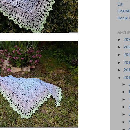
Cal
Oceně
Ronik 
ARCHI
►
20
►
20
►
20
►
20
►
20
▼
20
►
►
►
►
►
►
►