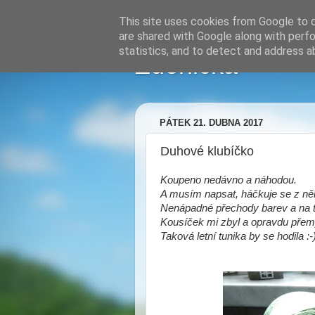
This site uses cookies from Google to de
are shared with Google along with perfo
statistics, and to detect and address a
Zdenička
PÁTEK 21. DUBNA 2017
Duhové klubíčko
Koupeno nedávno a náhodou.
A musím napsat, háčkuje se z ně
Nenápadné přechody barev a na tr
Kousíček mi zbyl a opravdu přemý
Taková letní tunika by se hodila :-