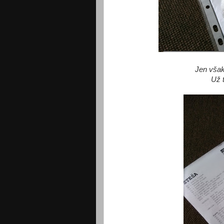
Jen vša
Už 