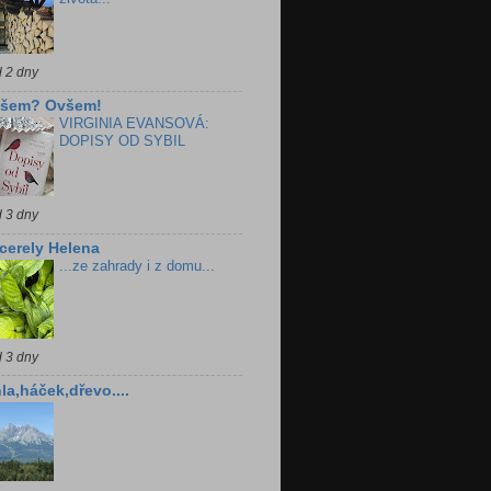
d 2 dny
všem? Ovšem!
VIRGINIA EVANSOVÁ:
DOPISY OD SYBIL
d 3 dny
cerely Helena
...ze zahrady i z domu...
d 3 dny
la,háček,dřevo....