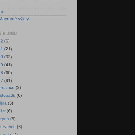
ní
Macramé výlety
V BLOGU
22
(6)
21
(21)
20
(32)
19
(41)
18
(60)
17
(81)
prosince
(9)
listopadu
(6)
října
(5)
září
(6)
srpna
(5)
července
(6)
června
(7)