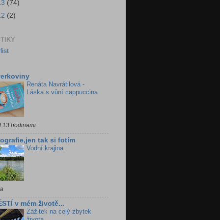
13
(74)
12
(2)
STIKY
erkoviny
Renáta Navrátilová -
Láska s vůní cappuccina
d 13 hodinami
ografie,jen tak si fotím
Vodní krajina
ra
STÍ v mém životě...
Zážitek na celý zbytek
života...