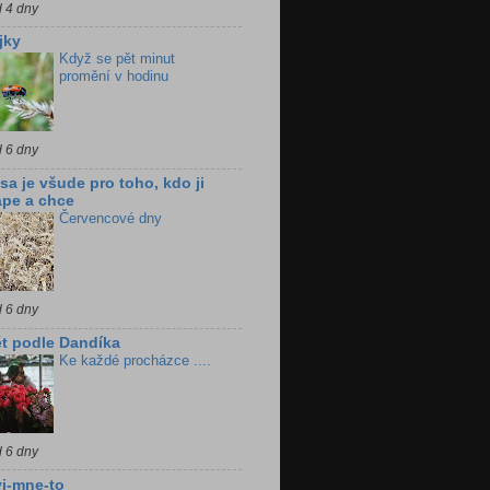
d 4 dny
jky
Když se pět minut
promění v hodinu
d 6 dny
sa je všude pro toho, kdo ji
pe a chce
Červencové dny
d 6 dny
t podle Dandíka
Ke každé procházce ....
d 6 dny
i-mne-to