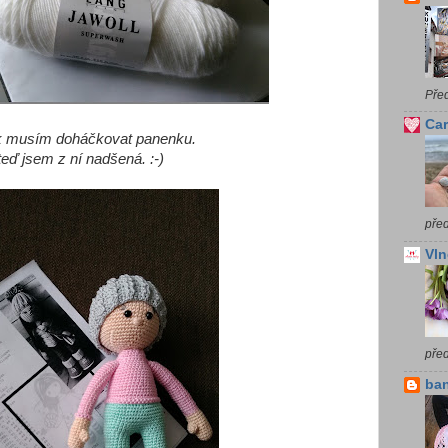
Pře
Car
k musím doháčkovat panenku.
teď jsem z ní nadšená. :-)
před
Vln
pře
ba