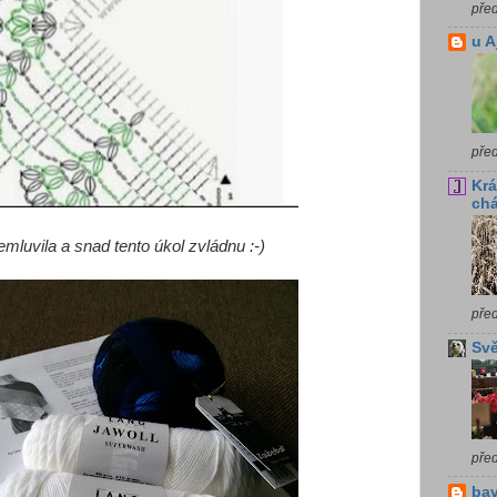
pře
u A
pře
Krá
chá
mluvila a snad tento úkol zvládnu :-)
pře
Svě
pře
bav