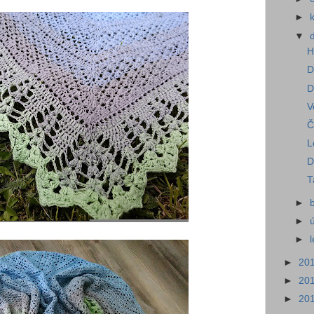
►
▼
H
D
D
V
Č
L
D
T
►
►
►
►
20
►
20
►
20