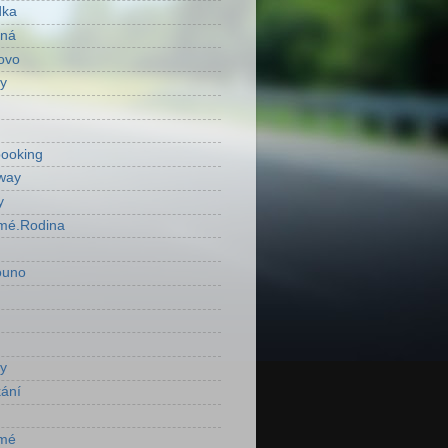
dka
ená
ovo
y
ooking
way
y
mé.Rodina
ouno
y
ání
mé