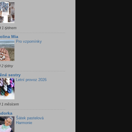
d 1 týdnem
olina Mia
Pro vzpomínky
 2 týdny
ěné sestry
Letní provoz 2026
d 1 měsícem
ndorka
Šátek pastelová
Harmonie