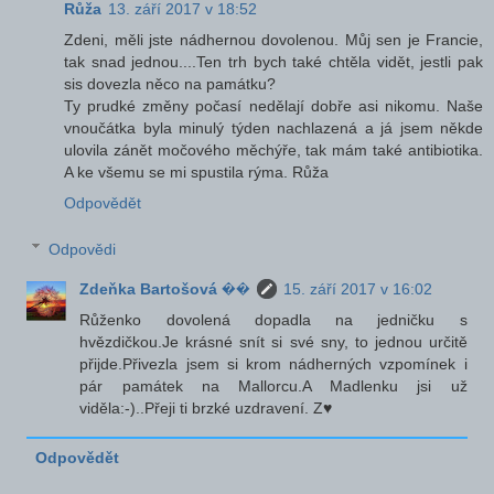
Růža
13. září 2017 v 18:52
Zdeni, měli jste nádhernou dovolenou. Můj sen je Francie,
tak snad jednou....Ten trh bych také chtěla vidět, jestli pak
sis dovezla něco na památku?
Ty prudké změny počasí nedělají dobře asi nikomu. Naše
vnoučátka byla minulý týden nachlazená a já jsem někde
ulovila zánět močového měchýře, tak mám také antibiotika.
A ke všemu se mi spustila rýma. Růža
Odpovědět
Odpovědi
Zdeňka Bartošová ��
15. září 2017 v 16:02
Růženko dovolená dopadla na jedničku s
hvězdičkou.Je krásné snít si své sny, to jednou určitě
přijde.Přivezla jsem si krom nádherných vzpomínek i
pár památek na Mallorcu.A Madlenku jsi už
viděla:-)..Přeji ti brzké uzdravení. Z♥
Odpovědět