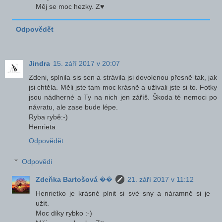
Měj se moc hezky. Z♥
Odpovědět
Jindra
15. září 2017 v 20:07
Zdeni, splnila sis sen a strávila jsi dovolenou přesně tak, jak
jsi chtěla. Měli jste tam moc krásně a užívali jste si to. Fotky
jsou nádherné a Ty na nich jen záříš. Škoda té nemoci po
návratu, ale zase bude lépe.
Ryba rybě:-)
Henrieta
Odpovědět
Odpovědi
Zdeňka Bartošová ��
21. září 2017 v 11:12
Henrietko je krásné plnit si své sny a náramně si je
užít.
Moc díky rybko :-)