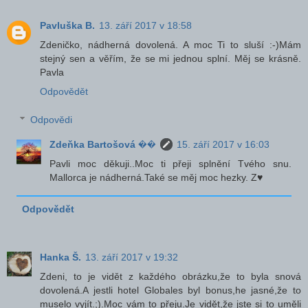
Pavluška B.
13. září 2017 v 18:58
Zdeničko, nádherná dovolená. A moc Ti to sluší :-)Mám
stejný sen a věřím, že se mi jednou splní. Měj se krásně.
Pavla
Odpovědět
Odpovědi
Zdeňka Bartošová ��
15. září 2017 v 16:03
Pavli moc děkuji..Moc ti přeji splnění Tvého snu.
Mallorca je nádherná.Také se měj moc hezky. Z♥
Odpovědět
Hanka Š.
13. září 2017 v 19:32
Zdeni, to je vidět z každého obrázku,že to byla snová
dovolená.A jestli hotel Globales byl bonus,he jasné,že to
muselo vyjít.;).Moc vám to přeju.Je vidět,že jste si to uměli