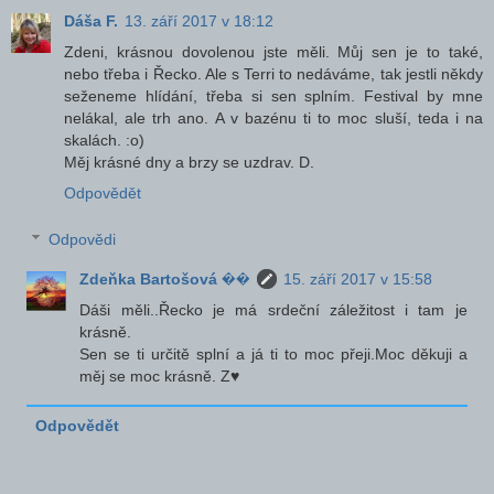
Dáša F.
13. září 2017 v 18:12
Zdeni, krásnou dovolenou jste měli. Můj sen je to také,
nebo třeba i Řecko. Ale s Terri to nedáváme, tak jestli někdy
seženeme hlídání, třeba si sen splním. Festival by mne
nelákal, ale trh ano. A v bazénu ti to moc sluší, teda i na
skalách. :o)
Měj krásné dny a brzy se uzdrav. D.
Odpovědět
Odpovědi
Zdeňka Bartošová ��
15. září 2017 v 15:58
Dáši měli..Řecko je má srdeční záležitost i tam je
krásně.
Sen se ti určitě splní a já ti to moc přeji.Moc děkuji a
měj se moc krásně. Z♥
Odpovědět