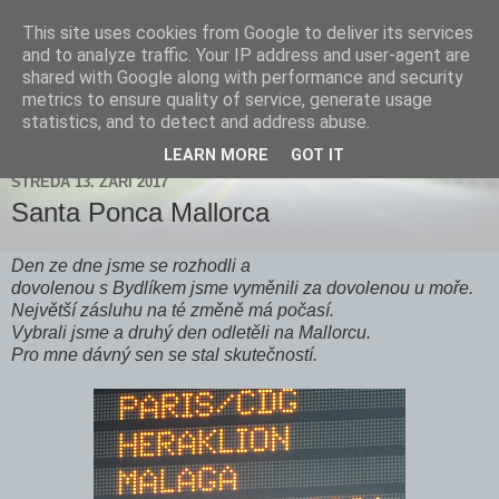
This site uses cookies from Google to deliver its services
Zdenička
and to analyze traffic. Your IP address and user-agent are
shared with Google along with performance and security
metrics to ensure quality of service, generate usage
statistics, and to detect and address abuse.
▼
LEARN MORE
GOT IT
STŘEDA 13. ZÁŘÍ 2017
Santa Ponca Mallorca
Den ze dne jsme se rozhodli a
dovolenou s Bydlíkem jsme vyměnili za dovolenou u moře.
Největší zásluhu na té změně má počasí.
Vybrali jsme a druhý den odletěli na Mallorcu.
Pro mne dávný sen se stal skutečností.