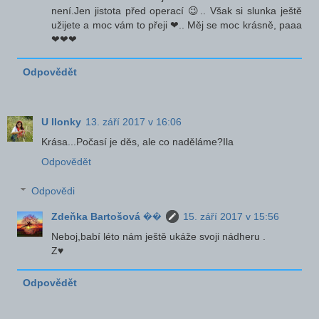
není.Jen jistota před operací 😉.. Však si slunka ještě
užijete a moc vám to přeji ❤.. Měj se moc krásně, paaa
❤❤❤
Odpovědět
U Ilonky
13. září 2017 v 16:06
Krása...Počasí je děs, ale co naděláme?Ila
Odpovědět
Odpovědi
Zdeňka Bartošová ��
15. září 2017 v 15:56
Neboj,babí léto nám ještě ukáže svoji nádheru .
Z♥
Odpovědět