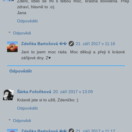
Zdeni, líbilo se mi s tebou moc, krásná dovolená. Přeji
zdraví, hlavně to :o).
Jana
Odpovědět
Odpovědi
Zdeňka Bartošová ��
21. září 2017 v 11:16
Jani to jsem moc ráda. Moc děkuji a přeji ti krásné
zářijové dny. Z♥
Odpovědět
Šárka Fofoňková
20. září 2017 v 13:09
Krásně jste si to užili, Zdeničko :)
Odpovědět
Odpovědi
Zdeňka Bartošová ��
21. září 2017 v 11:17