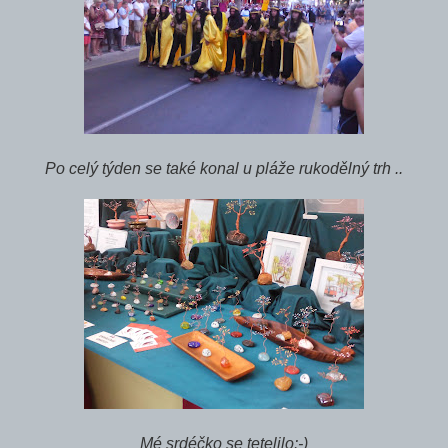
Po celý týden se také konal u pláže rukodělný trh ..
Mé srdéčko se tetelilo:-)