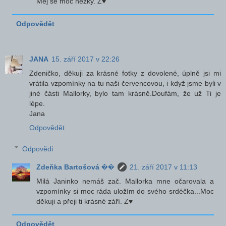
Měj se moc hezky. Z♥
Odpovědět
JANA
15. září 2017 v 22:26
Zdeničko, děkuji za krásné fotky z dovolené, úplně jsi mi
vrátila vzpomínky na tu naši červencovou, i když jsme byli v
jiné části Mallorky, bylo tam krásně.Doufám, že už Ti je
lépe.
Jana
Odpovědět
Odpovědi
Zdeňka Bartošová ��
21. září 2017 v 11:13
Milá Janinko nemáš zač. Mallorka mne očarovala a
vzpomínky si moc ráda uložím do svého srdéčka...Moc
děkuji a přeji ti krásné září. Z♥
Odpovědět