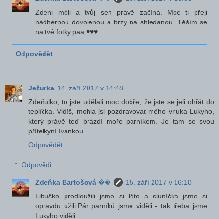
Zdeni měli a tvůj sen právě začíná. Moc ti přeji
nádhernou dovolenou a brzy na shledanou. Těším se
na tvé fotky.paa ♥♥♥
Odpovědět
Ježurka
14. září 2017 v 14:48
Zdeňulko, to jste udělali moc dobře, že jste se jeli ohřát do
teplíčka. Vidíš, mohla jsi pozdravovat mého vnuka Lukyho,
který právě teď brázdí moře parníkem. Je tam se svou
přítelkyní Ivankou.
Odpovědět
Odpovědi
Zdeňka Bartošová ��
15. září 2017 v 16:10
Libuško prodloužili jsme si léto a sluníčka jsme si
opravdu užili.Pár parníků jsme viděli - tak třeba jsme
Lukyho viděli.