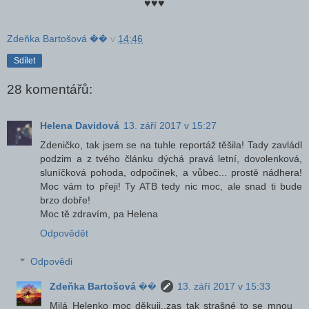
♥♥♥
Zdeňka Bartošová ��
v
14:46
Sdílet
28 komentářů:
Helena Davidová
13. září 2017 v 15:27
Zdeničko, tak jsem se na tuhle reportáž těšila! Tady zavládl
podzim a z tvého článku dýchá pravá letní, dovolenková,
sluníčková pohoda, odpočinek, a vůbec... prostě nádhera!
Moc vám to přeji! Ty ATB tedy nic moc, ale snad ti bude
brzo dobře!
Moc tě zdravím, pa Helena
Odpovědět
Odpovědi
Zdeňka Bartošová ��
13. září 2017 v 15:33
Milá Helenko moc děkuji..zas tak strašné to se mnou