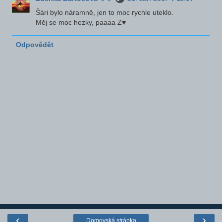
Šári bylo náramně, jen to moc rychle uteklo.
Měj se moc hezky, paaaa Z♥
Odpovědět
‹
›
Domovská stránka