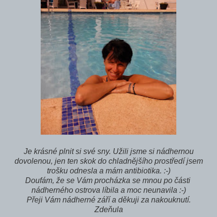
Je krásné plnit si své sny. Užili jsme si nádhernou
dovolenou, jen ten skok do chladnějšího prostředí jsem
trošku odnesla a mám antibiotika. :-)
Doufám, že se Vám procházka se mnou po části
nádherného ostrova líbila a moc neunavila :-)
Přeji Vám nádherné září a děkuji za nakouknutí.
Zdeňula