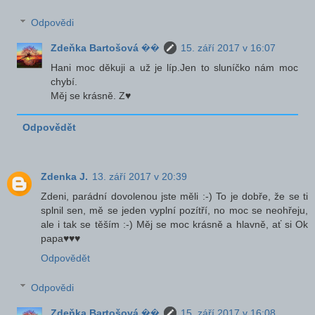
Odpovědi
Zdeňka Bartošová ��
15. září 2017 v 16:07
Hani moc děkuji a už je líp.Jen to sluníčko nám moc
chybí.
Měj se krásně. Z♥
Odpovědět
Zdenka J.
13. září 2017 v 20:39
Zdeni, parádní dovolenou jste měli :-) To je dobře, že se ti
splnil sen, mě se jeden vyplní pozítří, no moc se neohřeju,
ale i tak se těším :-) Měj se moc krásně a hlavně, ať si Ok
papa♥♥♥
Odpovědět
Odpovědi
Zdeňka Bartošová ��
15. září 2017 v 16:08