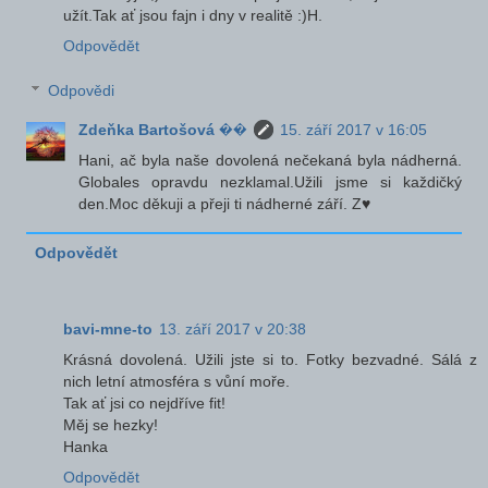
užít.Tak ať jsou fajn i dny v realitě :)H.
Odpovědět
Odpovědi
Zdeňka Bartošová ��
15. září 2017 v 16:05
Hani, ač byla naše dovolená nečekaná byla nádherná.
Globales opravdu nezklamal.Užili jsme si každičký
den.Moc děkuji a přeji ti nádherné září. Z♥
Odpovědět
bavi-mne-to
13. září 2017 v 20:38
Krásná dovolená. Užili jste si to. Fotky bezvadné. Sálá z
nich letní atmosféra s vůní moře.
Tak ať jsi co nejdříve fit!
Měj se hezky!
Hanka
Odpovědět