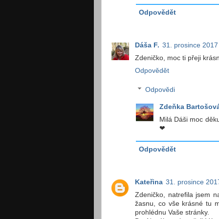
Odpovědět
Dáša F.
31. prosince 2017
Zdeničko, moc ti přeji krá
Odpovědět
Odpovědi
Zdeňka Bartošov
Milá Dáši moc děkuj
❤
Odpovědět
Kateřina
31. prosince 201
Zdeničko, natrefila jsem 
žasnu, co vše krásné tu m
prohlédnu Vaše stránky.