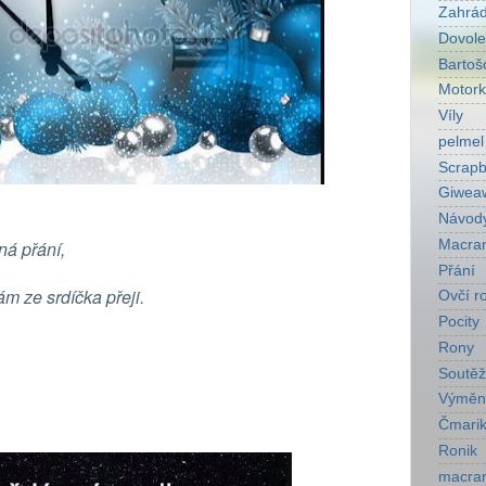
Zahrá
Dovol
Bartoš
Motork
Víly
pelmel
Scrapb
Giwea
Návod
Macra
ná přání,
Přání
m ze srdíčka přeji.
Ovčí r
Pocity
Rony
Soutěž
Výměn
Čmarik
Ronik
macra