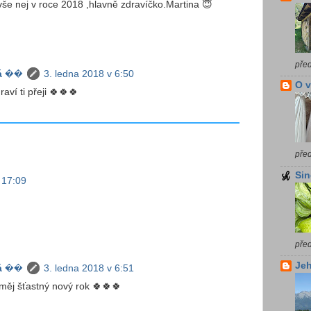
 vše nej v roce 2018 ,hlavně zdravíčko.Martina 😇
pře
á ��
3. ledna 2018 v 6:50
O 
raví ti přeji 🍀🍀🍀
pře
Sin
 17:09
pře
Jeh
á ��
3. ledna 2018 v 6:51
 měj šťastný nový rok 🍀🍀🍀