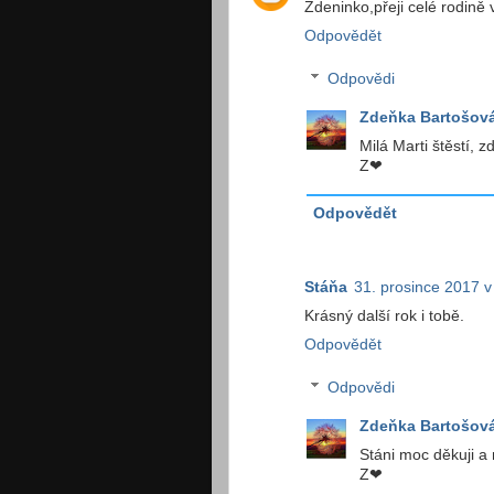
Zdeninko,přeji celé rodině
Odpovědět
Odpovědi
Zdeňka Bartošov
Milá Marti štěstí, zd
Z❤
Odpovědět
Stáňa
31. prosince 2017 v
Krásný další rok i tobě.
Odpovědět
Odpovědi
Zdeňka Bartošov
Stáni moc děkuji a
Z❤