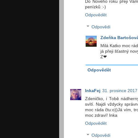
Do Nového roku přeji Vám a
penízků :-)
Odpovědět
Odpovědi
Zdeňka Bartošov
Milá Katko moc rád
já přeji šťastný nov
Z❤
Odpovědět
InkaFej
31. prosince 2017
Zdeničko, i Tobě nádhern
svítí. Najdi vždycky sprá
moc ráda čtu:o))Já vím, tr
moc zdraví! Inka
Odpovědět
Odpovědi