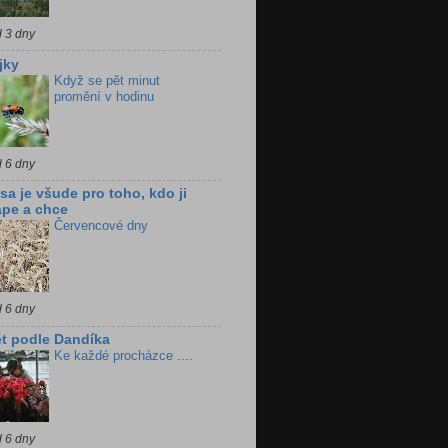
d 3 dny
jky
Když se pět minut
promění v hodinu
d 6 dny
sa je všude pro toho, kdo ji
pe a chce
Červencové dny
d 6 dny
t podle Dandíka
Ke každé procházce ....
d 6 dny