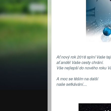
Ať nový rok 2018 splní Vaše taj
ať anděl Vaše cesty chrání.
Vše nejlepší do nového roku Vá
A moc se těším na další
naše setkávání....