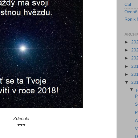
Cal
Oceně
Ronik 
ARCHI
►
20
►
20
►
20
►
20
►
20
▼
20
▼
P
S
P
Zdeňula
A
♥♥♥
V
D