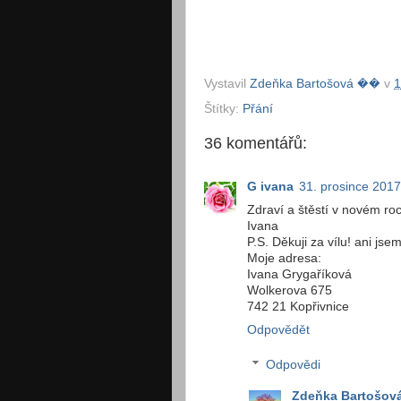
Vystavil
Zdeňka Bartošová ��
v
1
Štítky:
Přání
36 komentářů:
G ivana
31. prosince 2017
Zdraví a štěstí v novém ro
Ivana
P.S. Děkuji za vílu! ani jsem
Moje adresa:
Ivana Grygaříková
Wolkerova 675
742 21 Kopřivnice
Odpovědět
Odpovědi
Zdeňka Bartošov