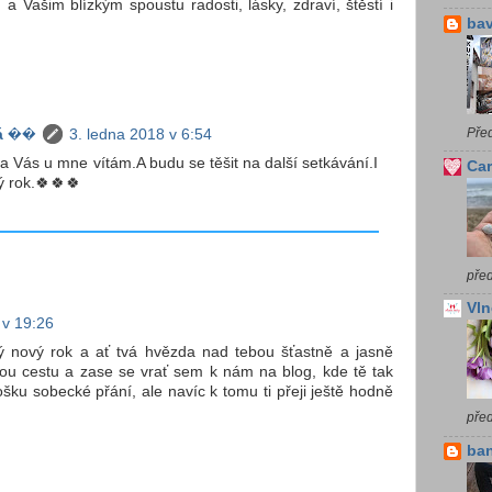
 Vašim blízkým spoustu radosti, lásky, zdraví, štěstí i
bav
Pře
á ��
3. ledna 2018 v 6:54
a Vás u mne vítám.A budu se těšit na další setkávání.I
Car
ý rok.🍀🍀🍀
před
Vln
 v 19:26
ý nový rok a ať tvá hvězda nad tebou šťastně a jasně
vnou cestu a zase se vrať sem k nám na blog, kde tě tak
ošku sobecké přání, ale navíc k tomu ti přeji ještě hodně
pře
ba