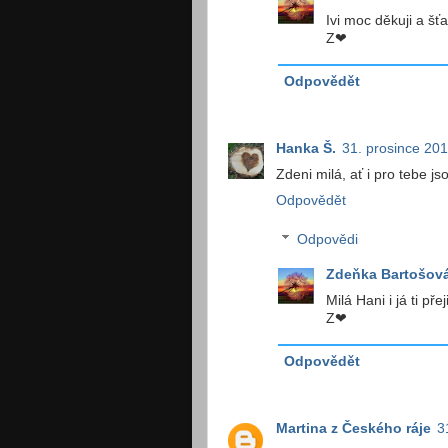
Ivi moc děkuji a šťa
Z❤
Odpovědět
Hanka Š.
31. prosince 201
Zdeni milá, ať i pro tebe 
Odpovědět
Odpovědi
Zdeňka Bartošov
Milá Hani i já ti pře
Z❤
Odpovědět
Martina z Českého ráje
3