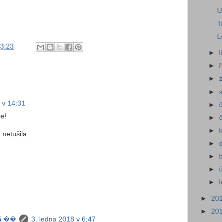
U
T
L
3:23
►
►
►
►
 v 14:31
►
ce!
►
►
 netušila...
►
►
►
►
►
20
►
20
á ��
3. ledna 2018 v 6:47