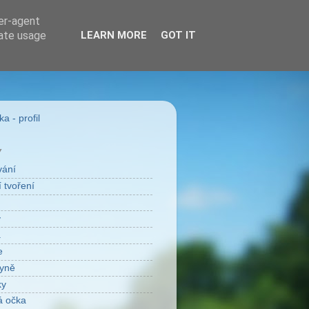
ser-agent
rate usage
LEARN MORE
GOT IT
a - profil
Y
vání
 tvoření
v
a
e
yně
ky
á očka