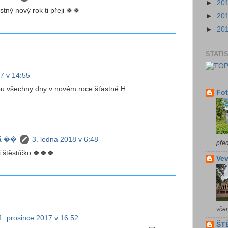
►
20
stný nový rok ti přeji 🍀🍀
►
20
►
20
STATI
7 v 14:55
jsou všechny dny v novém roce šťastné.H.
Fot
á ��
3. ledna 2018 v 6:48
pře
ji štěstíčko 🍀🍀🍀
Vev
vče
1. prosince 2017 v 16:52
ŠTĚ