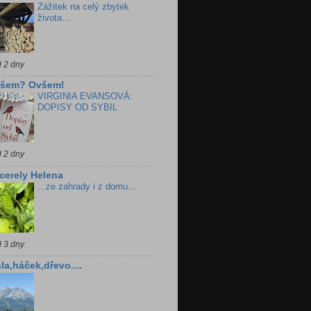
Zážitek na celý zbytek
života...
d 2 dny
všem? Ovšem!
VIRGINIA EVANSOVÁ:
DOPISY OD SYBIL
d 2 dny
cerely Helena
...ze zahrady i z domu...
d 3 dny
la,háček,dřevo....