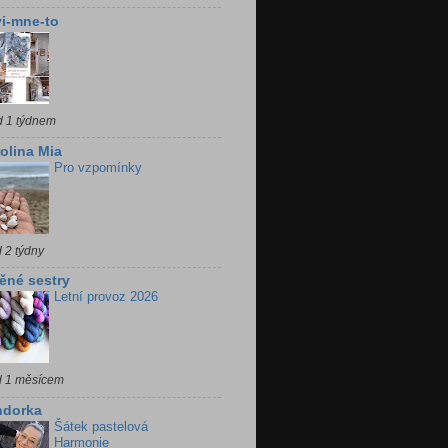
i-mne-to
d 1 týdnem
olina Mia
Pro vzpomínky
 2 týdny
ěné sestry
Letní provoz 2026
d 1 měsícem
ndorka
Šátek pastelová
Harmonie