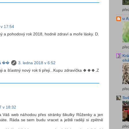
pře
u A
 v 17:54
sný a pohodový rok 2018, hodně zdraví a moře lásky. D.
pře
Krá
chá
á ��
3. ledna 2018 v 6:52
i a šťastný nový rok ti přeji...Kupu zdravíčka 🍀🍀🍀.Z
pře
Svě
7 v 18:32
na Váš web náhodou přes stránky šikulky Růženky a jen
áte. Ráda se sem budu vracet a ještě raději si zpětně
pře