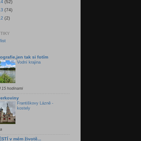
14
(52)
13
(74)
12
(2)
STIKY
ografie,jen tak si fotím
Vodní krajina
d 15 hodinami
erkoviny
Františkovy Lázně -
kostely
ra
STÍ v mém životě...