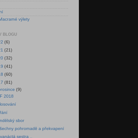
ní
Macramé výlety
V BLOGU
22
(6)
21
(21)
20
(32)
19
(41)
18
(60)
17
(81)
prosince
(9)
F 2018
losování
řání
ndělský sbor
šechny pohromadě a překvapení
vanáctá sestra ..