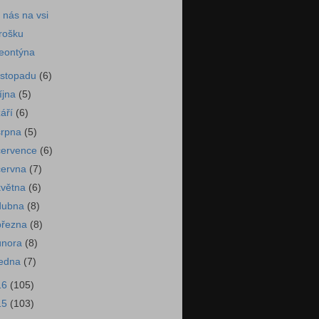
 nás na vsi
rošku
eontýna
listopadu
(6)
října
(5)
září
(6)
srpna
(5)
července
(6)
června
(7)
května
(6)
dubna
(8)
března
(8)
února
(8)
ledna
(7)
16
(105)
15
(103)