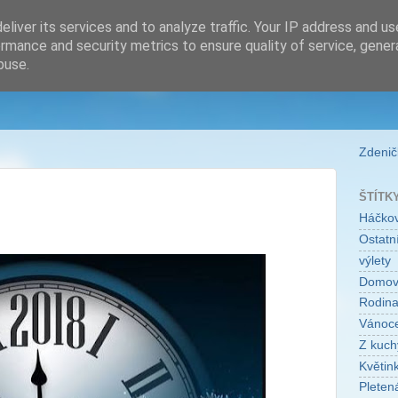
liver its services and to analyze traffic. Your IP address and u
rmance and security metrics to ensure quality of service, gene
buse.
Zdeničk
ŠTÍTK
Háčko
Ostatní
výlety
Domo
Rodin
Vánoc
Z kuch
Květin
Pleten