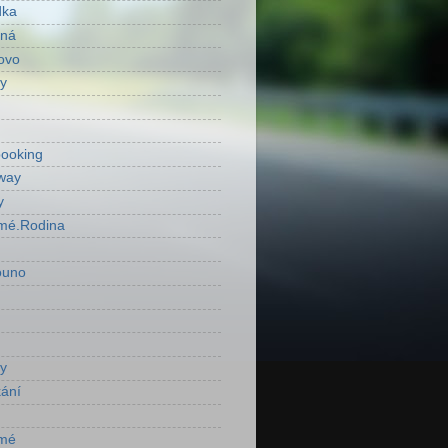
dka
ená
ovo
y
ooking
way
y
mé.Rodina
ouno
y
ání
mé