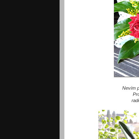
Nevím pr
Pr
rad