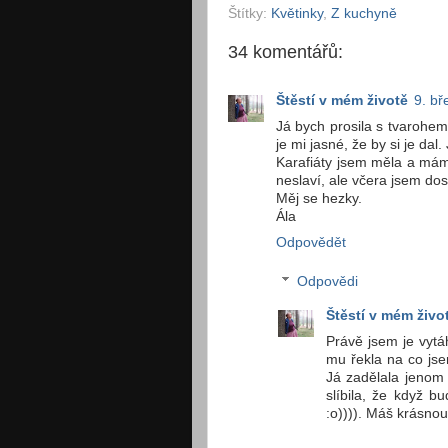
Štítky:
Květinky
,
Z kuchyně
34 komentářů:
Štěstí v mém životě
9. bř
Já bych prosila s tvarohem
je mi jasné, že by si je da
Karafiáty jsem měla a mám 
neslaví, ale včera jsem dos
Měj se hezky.
Ála
Odpovědět
Odpovědi
Štěstí v mém živo
Právě jsem je vytá
mu řekla na co jsem
Já zadělala jenom 
slíbila, že když 
:o)))). Máš krásno