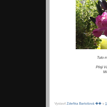
Tuto m
Přeji V
Mo
Vystavil
Zdeňka Bartošová ��
v
1