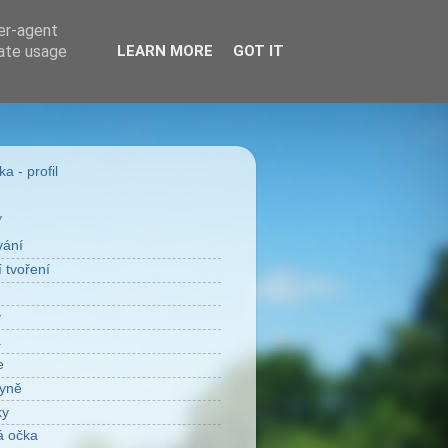
ser-agent
rate usage
LEARN MORE
GOT IT
a - profil
Y
vání
 tvoření
v
a
e
yně
ky
á očka