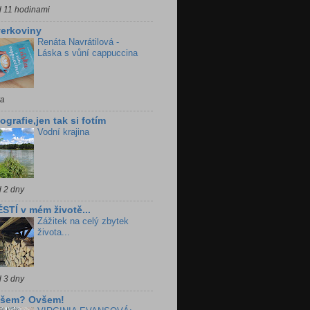
d 11 hodinami
erkoviny
Renáta Navrátilová -
Láska s vůní cappuccina
ra
ografie,jen tak si fotím
Vodní krajina
d 2 dny
STÍ v mém životě...
Zážitek na celý zbytek
života...
d 3 dny
všem? Ovšem!