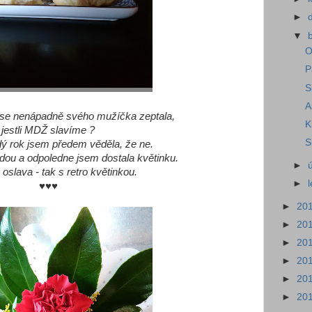
►
▼
O
P
S
A
 se nenápadně svého mužíčka zeptala,
K
jestli MDŽ slavíme ?
S
dý rok jsem předem věděla, že ne.
dou a odpoledne jsem dostala květinku.
►
oslava - tak s retro květinkou.
►
♥♥♥
►
20
►
20
►
20
►
20
►
20
►
20