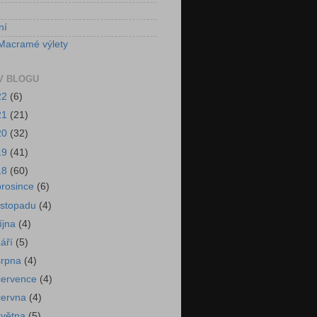
ní
Macramé výlety
V BLOGU
22
(6)
21
(21)
20
(32)
19
(41)
18
(60)
prosince
(6)
listopadu
(4)
října
(4)
září
(5)
srpna
(4)
července
(4)
června
(4)
května
(5)