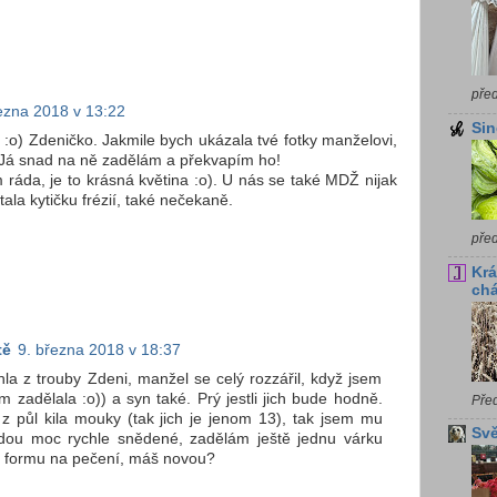
pře
ezna 2018 v 13:22
Sin
 :o) Zdeničko. Jakmile bych ukázala tvé fotky manželovi,
l. Já snad na ně zadělám a překvapím ho!
ráda, je to krásná květina :o). U nás se také MDŽ nijak
tala kytičku frézií, také nečekaně.
pře
Krá
chá
tě
9. března 2018 v 18:37
hla z trouby Zdeni, manžel se celý rozzářil, když jsem
 zadělala :o)) a syn také. Prý jestli jich bude hodně.
Pře
z půl kila mouky (tak jich je jenom 13), tak jsem mu
Svě
budou moc rychle snědené, zadělám ještě jednu várku
u formu na pečení, máš novou?