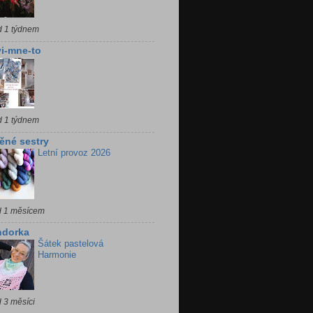
d 1 týdnem
i-mne-to
d 1 týdnem
ěné sestry
Letní provoz 2026
d 1 měsícem
ndorka
Šátek pastelová
Harmonie
 3 měsíci