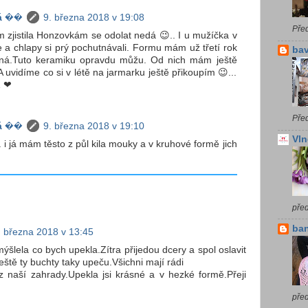
á ��
9. března 2018 v 19:08
Pře
m zjistila Honzovkám se odolat nedá 😉.. I u mužíčka v
e a chlapy si prý pochutnávali. Formu mám už třetí rok
bav
ná.Tuto keramiku opravdu můžu. Od nich mám ještě
A uvidíme co si v létě na jarmarku ještě přikoupím 😉...
Z ❤
Pře
á ��
9. března 2018 v 19:10
Vln
i já mám těsto z půl kila mouky a v kruhové formě jich
pře
ba
. března 2018 v 13:45
ýšlela co bych upekla.Zítra přijedou dcery a spol oslavit
ště ty buchty taky upeču.Všichni mají rádi
z naší zahrady.Upekla jsi krásné a v hezké formě.Přeji
před