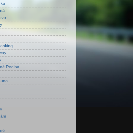
dka
ená
ovo
y
ooking
way
y
mé.Rodina
ouno
y
ání
mé