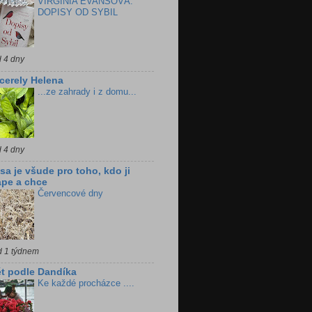
VIRGINIA EVANSOVÁ:
DOPISY OD SYBIL
d 4 dny
cerely Helena
...ze zahrady i z domu...
d 4 dny
sa je všude pro toho, kdo ji
pe a chce
Červencové dny
d 1 týdnem
t podle Dandíka
Ke každé procházce ....