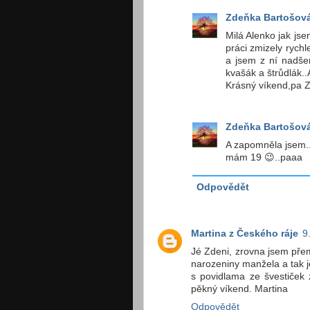
Zdeňka Bartošov
Milá Alenko jak jse
práci zmizely rychl
a jsem z ní nadše
kvašák a štrůdlák..
Krásný víkend,pa 
Zdeňka Bartošov
A zapomněla jsem.. 
mám 19 😉..paaa
Odpovědět
Martina z Českého ráje
9
Jé Zdeni, zrovna jsem přem
narozeniny manžela a tak je
s povidlama ze švestiček 
pěkný víkend. Martina
Odpovědět