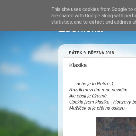
This site uses cookies from Google to de
are shared with Google along with perfo
statistics, and to detect and address a
Zdenička
PÁTEK 9. BŘEZNA 2018
Klasika
...
nebo je to Retro :-)
Rozdíl mezi tím moc nevidím.
Ale obojí je úžasné.
Upekla jsem klasiku - Honzovy b
Mužíček si je přál na oslavu -