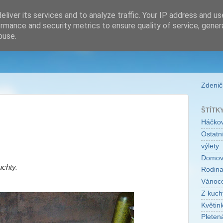
liver its services and to analyze traffic. Your IP address and u
rmance and security metrics to ensure quality of service, gene
buse.
Zdeničk
ŠTÍTK
Háčko
Ostatní
výlety
Domo
uchty.
Rodin
Vánoc
Z kuch
Květin
Pleten