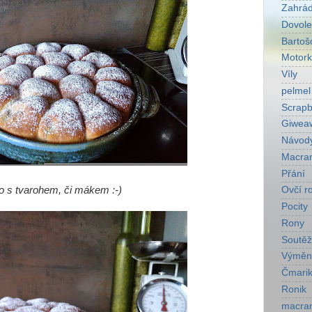
Zahrá
Dovol
Bartoš
Motork
Víly
pelmel
Scrapb
Giwea
Návod
Macra
Přání
bo s tvarohem, či mákem :-)
Ovčí r
Pocity
Rony
Soutěž
Výměn
Čmarik
Ronik
macra