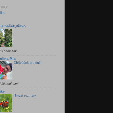
STIKY
la,háček,dřevo....
d 3 hodinami
olina Mia
Ohříváček pro duši
d 10 hodinami
jky
Hmyzí rozmary