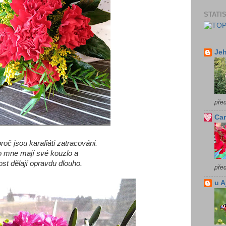
STATI
Jeh
pře
Car
oč jsou karafiáti zatracováni.
o mne mají své kouzlo a
ost dělají opravdu dlouho.
pře
u A