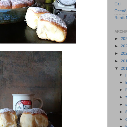
Cal
Oceně
Ronik 
ARCHI
►
20
►
20
►
20
►
20
▼
20
►
►
►
►
►
►
►
►