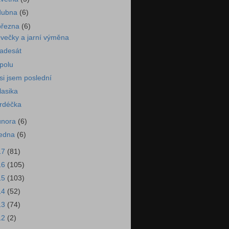
dubna
(6)
března
(6)
večky a jarní výměna
adesát
polu
si jsem poslední
lasika
rdéčka
února
(6)
ledna
(6)
17
(81)
16
(105)
15
(103)
14
(52)
13
(74)
12
(2)