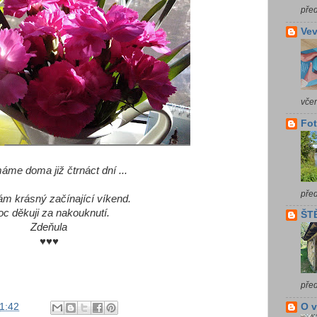
pře
Vev
vče
Fot
áme doma již čtrnáct dní ...
pře
ám krásný začínající víkend.
c děkuji za nakouknutí.
ŠTĚ
Zdeňula
♥♥♥
pře
1:42
O 