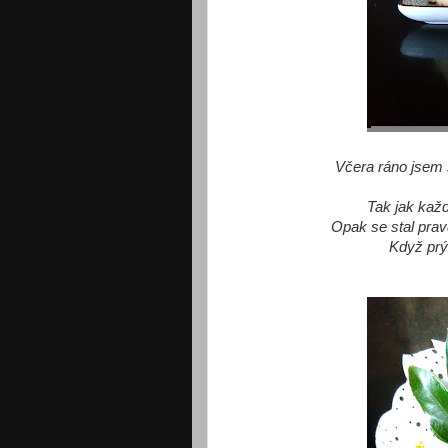
Včera ráno jsem
Tak jak kaž
Opak se stal prav
Když prý 