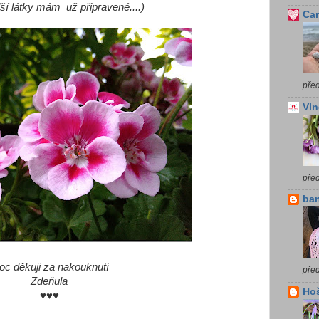
alší látky mám už připravené....)
Car
před
Vln
pře
ba
c děkuji za nakouknutí
před
Zdeňula
Ho
♥♥♥