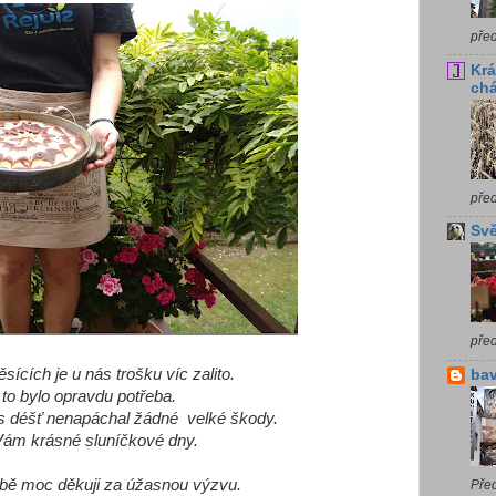
pře
Krá
chá
pře
Svě
pře
ících je u nás trošku víc zalito.
bav
to bylo opravdu potřeba.
s déšť nenapáchal žádné velké škody.
 Vám krásné sluníčkové dny.
obě moc děkuji za úžasnou výzvu.
Pře