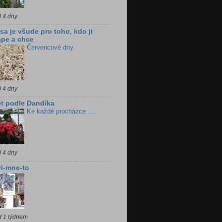
d 4 dny
sa je všude pro toho, kdo ji
pe a chce
Červencové dny
d 4 dny
t podle Dandíka
Ke každé procházce ....
d 4 dny
i-mne-to
d 1 týdnem