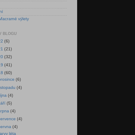
ní
Macramé výlety
V BLOGU
22
(6)
21
(21)
20
(32)
19
(41)
18
(60)
prosince
(6)
listopadu
(4)
října
(4)
září
(5)
srpna
(4)
července
(4)
června
(4)
arvy léta