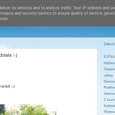
liver its services and to analyze traffic. Your IP address and u
rmance and security metrics to ensure quality of service, gene
buse.
Zdeničk
olala :-)
ŠTÍTK
Háčko
Ostatní
výlety
Domo
arádí :-)
Rodin
Vánoc
Z kuch
Květin
Pleten