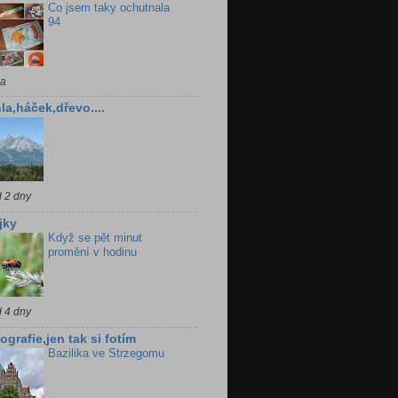
Co jsem taky ochutnala
94
ra
la,háček,dřevo....
d 2 dny
jky
Když se pět minut
promění v hodinu
d 4 dny
ografie,jen tak si fotím
Bazilika ve Strzegomu