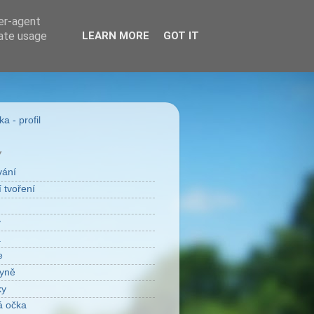
ser-agent
rate usage
LEARN MORE
GOT IT
a - profil
Y
vání
 tvoření
v
a
e
yně
ky
á očka