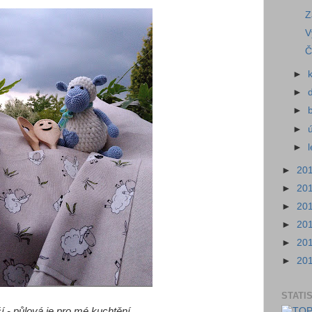
Z
V
Č
►
►
►
►
►
►
20
►
20
►
20
►
20
►
20
►
20
STATI
 - půlová je pro mé kuchtění