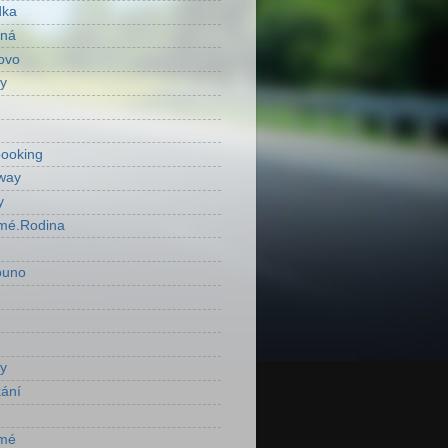
dka
ená
ovo
y
ooking
way
y
mé.Rodina
ouno
y
ání
mé