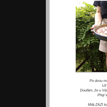
Po dvou měs
Už 
Doufám, že u Vá
Přeji
Milá ZAZI t