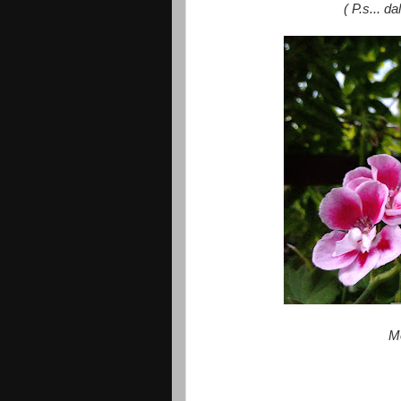
( P.s... d
Mo