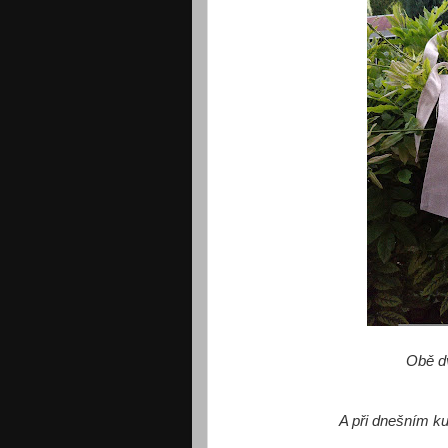
Obě d
A při dnešním ku