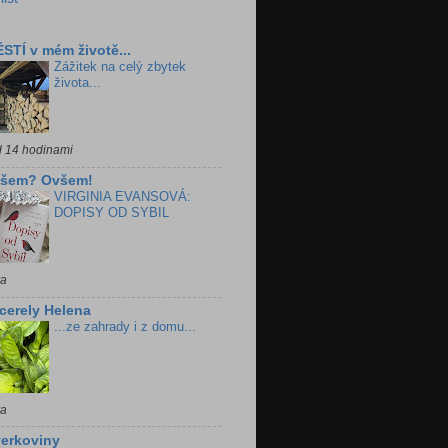
STÍ v mém životě...
Zážitek na celý zbytek
života...
d 14 hodinami
všem? Ovšem!
VIRGINIA EVANSOVÁ:
DOPISY OD SYBIL
ra
cerely Helena
...ze zahrady i z domu...
ra
erkoviny