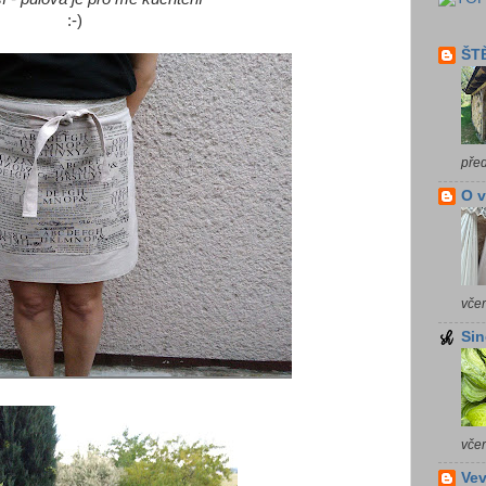
:-)
ŠTĚ
pře
O 
vče
Sin
vče
Vev