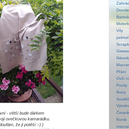
Zahrá
Dovol
Bartoš
Motork
Víly
pelmel
Scrapb
Giwea
Návod
Macra
Přání
Ovčí r
Pocity
Rony
Soutěž
Výměn
Čmarik
vní - větší bude dárkem
moji ovečkovou kamarádku.
Ronik
doufám, že ji potěší :-) )
macra