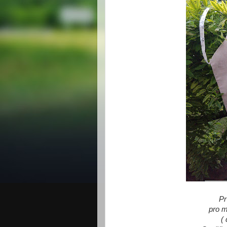
Pr
pro 
( 