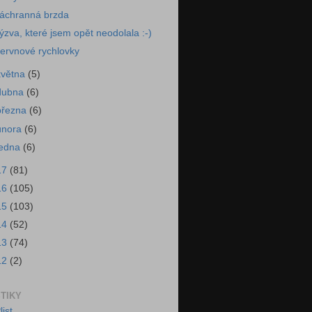
áchranná brzda
ýzva, které jsem opět neodolala :-)
ervnové rychlovky
května
(5)
dubna
(6)
března
(6)
února
(6)
ledna
(6)
17
(81)
16
(105)
15
(103)
14
(52)
13
(74)
12
(2)
STIKY