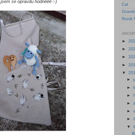
 jsem se opravdu hodněěě :-)
Cal
Oceně
Ronik 
ARCHI
►
20
►
20
►
20
►
20
▼
20
►
►
►
►
►
►
▼
B