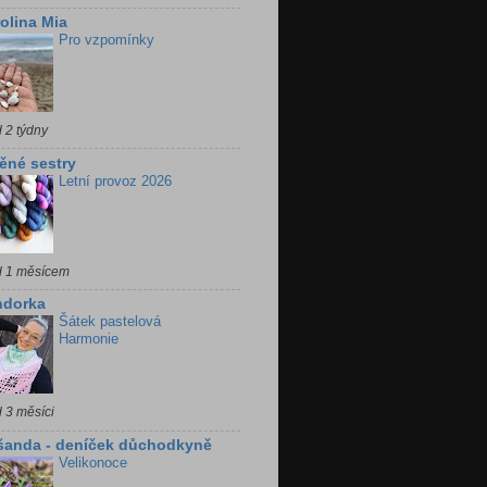
olina Mia
Pro vzpomínky
 2 týdny
ěné sestry
Letní provoz 2026
d 1 měsícem
ndorka
Šátek pastelová
Harmonie
 3 měsíci
šanda - deníček důchodkyně
Velikonoce