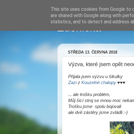
This site uses cookies from Google to de
are shared with Google along with perfo
statistics, and to detect and address a
Zdenička
STŘEDA 13. ČERVNA 2018
Výzva, které jsem opět neod
Přijala jsem výzvu u šikulky
Zazi
z
Kouzelné chalupy
♥♥♥
... ale trošku problém,
Můj šicí stroj se mnou moc nekam
Trošku jsme spolu bojovali
ale dvě zástěry jsme zvládli :-)