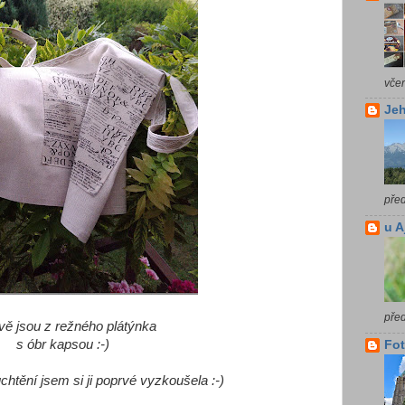
vče
Jeh
pře
u A
pře
vě jsou z režného plátýnka
s óbr kapsou :-)
Fot
chtění jsem si ji poprvé vyzkoušela :-)