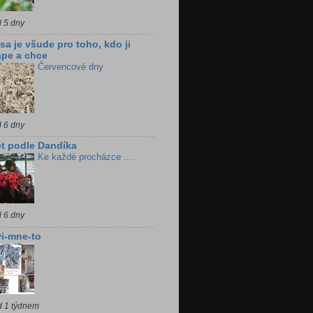
d 5 dny
sa je všude pro toho, kdo ji
pe a chce
Červencové dny
d 6 dny
t podle Dandíka
Ke každé procházce ....
d 6 dny
i-mne-to
d 1 týdnem