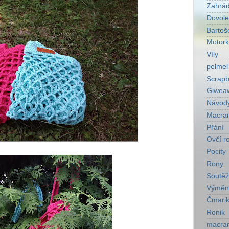
Zahrá
Dovol
Bartoš
Motork
Víly
pelmel
Scrapb
Giwea
Návod
Macra
Přání
Ovčí r
Pocity
Rony
Soutěž
Výměn
Čmarik
Ronik
macra