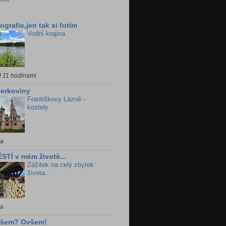
ografie,jen tak si fotím
Vodní krajina
d 11 hodinami
erkoviny
Františkovy Lázně -
kostely
ra
STÍ v mém životě...
Zážitek na celý zbytek
života...
ra
všem? Ovšem!