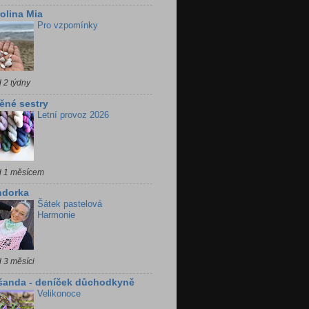
olina Mia
Pro vzpomínky
 2 týdny
ěné sestry
Letní provoz 2026
d 1 měsícem
ndorka
Šátek pastelová
Harmonie
 3 měsíci
šanda - deníček důchodkyně
Velikonoce