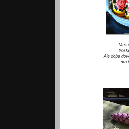
Moc 
trošk
Ale doba dov
pro 