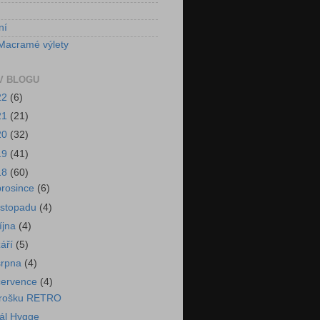
ní
Macramé výlety
V BLOGU
22
(6)
21
(21)
20
(32)
19
(41)
18
(60)
prosince
(6)
listopadu
(4)
října
(4)
září
(5)
srpna
(4)
července
(4)
rošku RETRO
ál Hygge