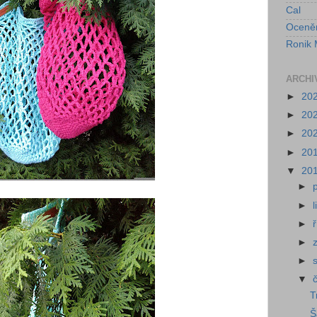
Cal
Oceně
Ronik 
ARCHI
►
20
►
20
►
20
►
20
▼
20
►
►
►
►
►
▼
T
Š