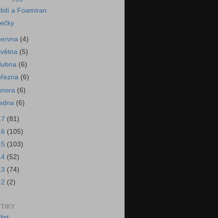
bilí a Foamiran
ečky
června
(4)
května
(5)
dubna
(6)
března
(6)
února
(6)
ledna
(6)
17
(81)
16
(105)
15
(103)
14
(52)
13
(74)
12
(2)
STIKY