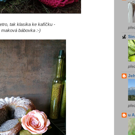
tro, tak klasika ke kafíčku -
pře
maková bábovka :-)
Sin
pře
Jeh
pře
u A