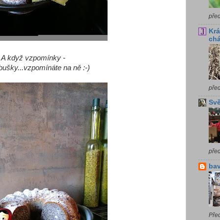
pře
Krá
chá
A když vzpomínky -
bušky...vzpomínáte na ně :-)
pře
Svě
pře
bav
Pře