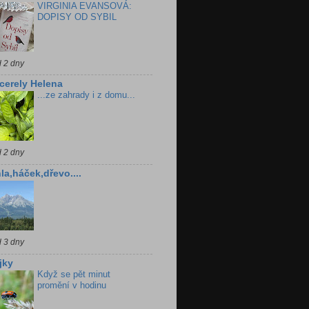
VIRGINIA EVANSOVÁ:
DOPISY OD SYBIL
d 2 dny
cerely Helena
...ze zahrady i z domu...
d 2 dny
la,háček,dřevo....
d 3 dny
jky
Když se pět minut
promění v hodinu