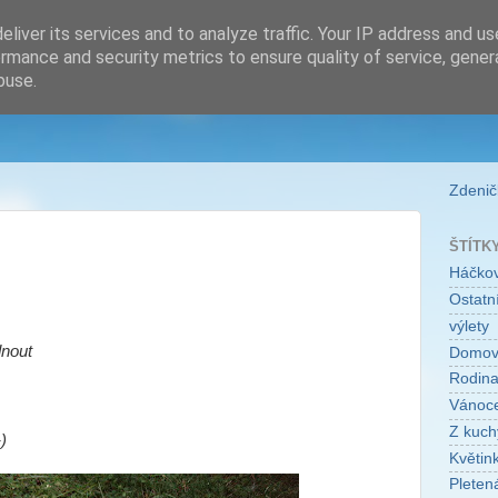
liver its services and to analyze traffic. Your IP address and u
rmance and security metrics to ensure quality of service, gene
buse.
Zdeničk
ŠTÍTK
Háčko
Ostatní
výlety
dnout
Domo
Rodin
Vánoc
Z kuch
)
Květin
Pleten