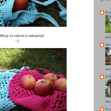
Fot
děkuji za návod a nakopnutí
pře
:-)
Vev
vče
ŠTĚ
vče
O 