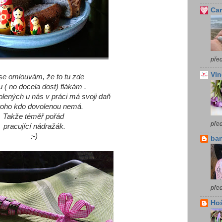
Car
před
Vln
se omlouvám, že to tu zde
u ( no docela dost) flákám .
olených u nás v práci má svoji daň
toho kdo dovolenou nemá.
Takže téměř pořád
pře
pracující nádražák.
:-)
ba
před
Ho