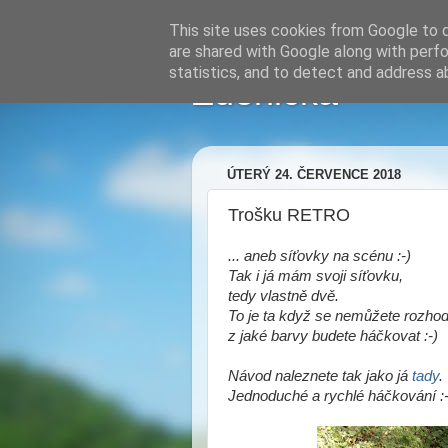
This site uses cookies from Google to de
are shared with Google along with perfo
statistics, and to detect and address a
Zdenička
ÚTERÝ 24. ČERVENCE 2018
Trošku RETRO
... aneb síťovky na scénu :-)
Tak i já mám svoji síťovku,
tedy vlastně dvě.
To je ta když se nemůžete rozho
z jaké barvy budete háčkovat :-)
Návod naleznete tak jako já
tady
.
Jednoduché a rychlé háčkování :-