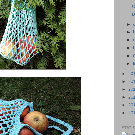
O
D
►
►
►
►
►
►
►
20
►
20
►
20
►
20
►
20
►
20
STATI