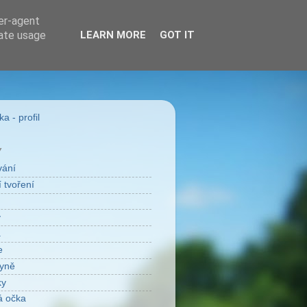
ser-agent
rate usage
LEARN MORE
GOT IT
a - profil
Y
vání
 tvoření
v
a
e
yně
ky
á očka