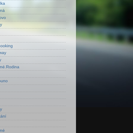
dka
ená
ovo
y
ooking
way
y
mé.Rodina
ouno
y
ání
mé