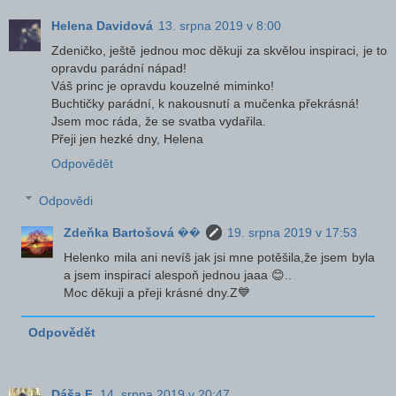
Helena Davidová
13. srpna 2019 v 8:00
Zdeničko, ještě jednou moc děkuji za skvělou inspiraci, je to
opravdu parádní nápad!
Váš princ je opravdu kouzelné miminko!
Buchtičky parádní, k nakousnutí a mučenka překrásná!
Jsem moc ráda, že se svatba vydařila.
Přeji jen hezké dny, Helena
Odpovědět
Odpovědi
Zdeňka Bartošová ��
19. srpna 2019 v 17:53
Helenko mila ani nevíš jak jsi mne potěšila,že jsem byla
a jsem inspirací alespoň jednou jaaa 😊..
Moc děkuji a přeji krásné dny.Z💙
Odpovědět
Dáša F.
14. srpna 2019 v 20:47