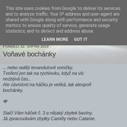
This site uses cookies from Google to deliver its services
Zdenička
and to analyze traffic. Your IP address and user-agent are
shared with Google along with performance and security
metrics to ensure quality of service, generate usage
statistics, and to detect and address abuse.
▼
LEARN MORE
GOT IT
PONDĚLÍ 12. SRPNA 2019
Voňavé bochánky
... nebo raději levandulové voničky.
Tvoření jen tak na rychlovku, když na víc
nezbývá čas..
Ale závislost na háčku je veliká, tak alespoň
bochánky.
💙
Stačí Vám háček č. 3 a nějaký zbytek bavlny.
Já zpracovávám zbytky Camilly nebo Catanie.