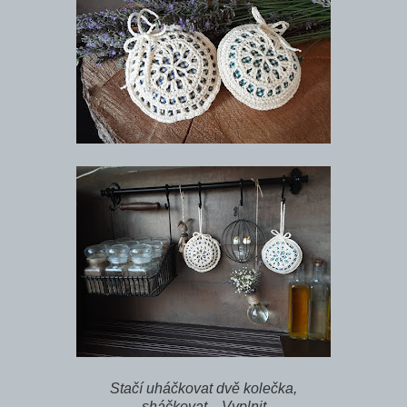
Stačí uháčkovat dvě kolečka,
sháčkovat... Vyplnit