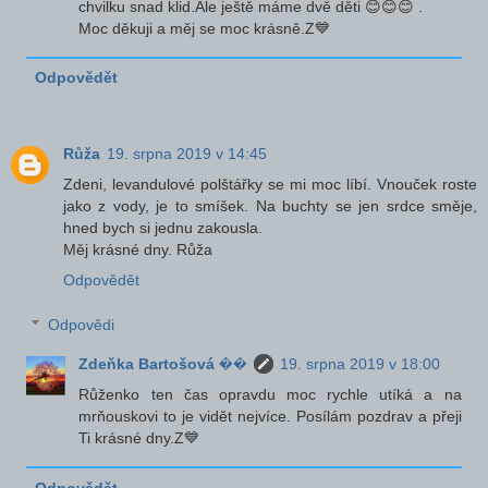
chvilku snad klid.Ale ještě máme dvě děti 😊😊😊 .
Moc děkuji a měj se moc krásně.Z💙
Odpovědět
Růža
19. srpna 2019 v 14:45
Zdeni, levandulové polštářky se mi moc líbí. Vnouček roste
jako z vody, je to smíšek. Na buchty se jen srdce směje,
hned bych si jednu zakousla.
Měj krásné dny. Růža
Odpovědět
Odpovědi
Zdeňka Bartošová ��
19. srpna 2019 v 18:00
Růženko ten čas opravdu moc rychle utíká a na
mrňouskovi to je vidět nejvíce. Posílám pozdrav a přeji
Ti krásné dny.Z💙
Odpovědět