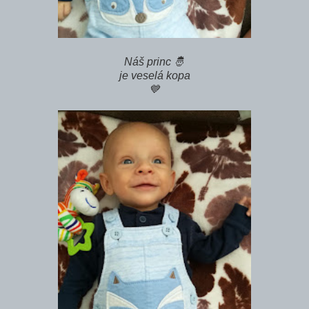
Náš princ 🤴
je veselá kopa
💙