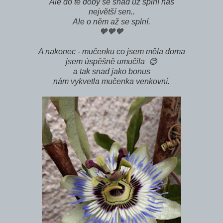
Ale do té doby se snad už splní náš
největší sen..
Ale o něm až se splní.
💙💙💙
A nakonec - mučenku co jsem měla doma
jsem úspěšně umučila 😊
a tak snad jako bonus
nám vykvetla mučenka venkovní.