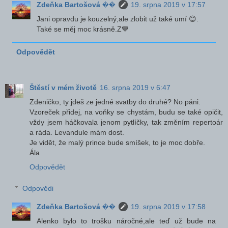
Zdeňka Bartošová ��
19. srpna 2019 v 17:57
Jani opravdu je kouzelný,ale zlobit už také umí 😊.
Také se měj moc krásně.Z💙
Odpovědět
Štěstí v mém životě
16. srpna 2019 v 6:47
Zdeničko, ty jdeš ze jedné svatby do druhé? No páni.
Vzoreček přidej, na voňky se chystám, budu se také opičit,
vždy jsem háčkovala jenom pytlíčky, tak změním repertoár
a ráda. Levandule mám dost.
Je vidět, že malý prince bude smíšek, to je moc dobře.
Ála
Odpovědět
Odpovědi
Zdeňka Bartošová ��
19. srpna 2019 v 17:58
Alenko bylo to trošku náročné,ale teď už bude na