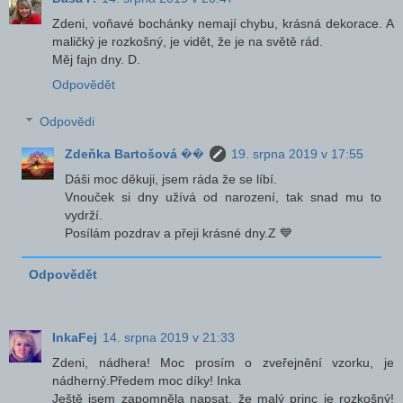
Zdeni, voňavé bochánky nemají chybu, krásná dekorace. A
maličký je rozkošný, je vidět, že je na světě rád.
Měj fajn dny. D.
Odpovědět
Odpovědi
Zdeňka Bartošová ��
19. srpna 2019 v 17:55
Dáši moc děkuji, jsem ráda že se líbí.
Vnouček si dny užívá od narození, tak snad mu to
vydrží.
Posílám pozdrav a přeji krásné dny.Z 💙
Odpovědět
InkaFej
14. srpna 2019 v 21:33
Zdeni, nádhera! Moc prosím o zveřejnění vzorku, je
nádherný.Předem moc díky! Inka
Ještě jsem zapomněla napsat, že malý princ je rozkošný!