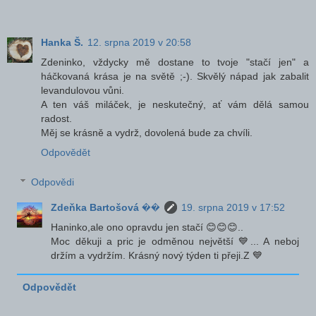
Hanka Š.
12. srpna 2019 v 20:58
Zdeninko, vždycky mě dostane to tvoje "stačí jen" a
háčkovaná krása je na světě ;-). Skvělý nápad jak zabalit
levandulovou vůni.
A ten váš miláček, je neskutečný, ať vám dělá samou
radost.
Měj se krásně a vydrž, dovolená bude za chvíli.
Odpovědět
Odpovědi
Zdeňka Bartošová ��
19. srpna 2019 v 17:52
Haninko,ale ono opravdu jen stačí 😊😊😊..
Moc děkuji a pric je odměnou největší 💙... A neboj
držím a vydržím. Krásný nový týden ti přeji.Z 💙
Odpovědět