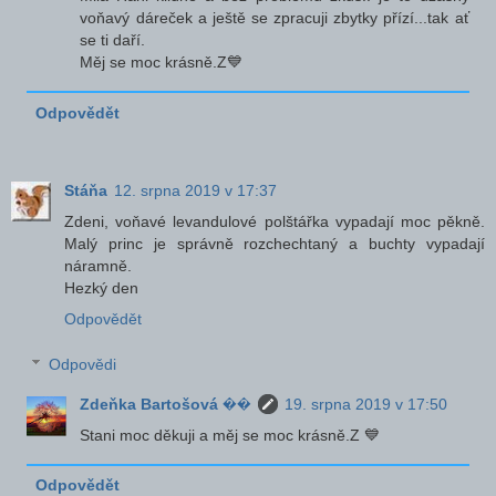
voňavý dáreček a ještě se zpracuji zbytky přízí...tak ať
se ti daří.
Měj se moc krásně.Z💙
Odpovědět
Stáňa
12. srpna 2019 v 17:37
Zdeni, voňavé levandulové polštářka vypadají moc pěkně.
Malý princ je správně rozchechtaný a buchty vypadají
náramně.
Hezký den
Odpovědět
Odpovědi
Zdeňka Bartošová ��
19. srpna 2019 v 17:50
Stani moc děkuji a měj se moc krásně.Z 💙
Odpovědět