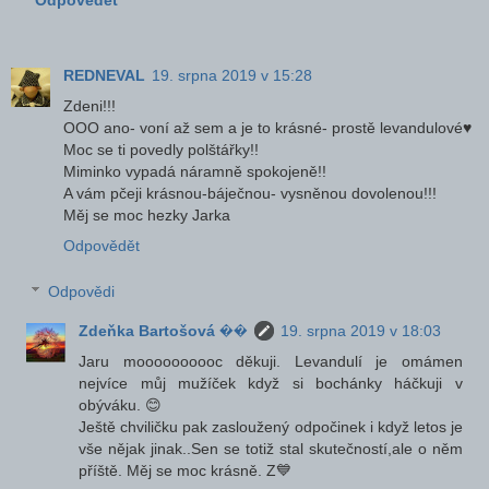
REDNEVAL
19. srpna 2019 v 15:28
Zdeni!!!
OOO ano- voní až sem a je to krásné- prostě levandulové♥
Moc se ti povedly polštářky!!
Miminko vypadá náramně spokojeně!!
A vám pčeji krásnou-báječnou- vysněnou dovolenou!!!
Měj se moc hezky Jarka
Odpovědět
Odpovědi
Zdeňka Bartošová ��
19. srpna 2019 v 18:03
Jaru moooooooooc děkuji. Levandulí je omámen
nejvíce můj mužíček když si bochánky háčkuji v
obýváku. 😊
Ještě chviličku pak zasloužený odpočinek i když letos je
vše nějak jinak..Sen se totiž stal skutečností,ale o něm
příště. Měj se moc krásně. Z💙