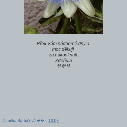
Přeji Vám nádherné dny a
moc děkuji
za nakouknutí.
Zdeňula
💙💙💙
Zdeňka Bartošová ��
v
13:09