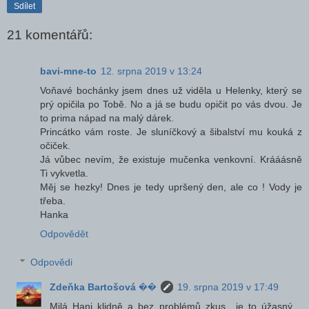
Sdílet
21 komentářů:
bavi-mne-to
12. srpna 2019 v 13:24
Voňavé bochánky jsem dnes už viděla u Helenky, který se
prý opičila po Tobě. No a já se budu opičit po vás dvou. Je
to prima nápad na malý dárek.
Princátko vám roste. Je sluníčkový a šibalství mu kouká z
očiček.
Já vůbec nevím, že existuje mučenka venkovní. Krááásně
Ti vykvetla.
Měj se hezky! Dnes je tedy upršený den, ale co ! Vody je
třeba.
Hanka
Odpovědět
Odpovědi
Zdeňka Bartošová ��
19. srpna 2019 v 17:49
Milá Hani klidně a bez problémů zkus.. je to úžasný