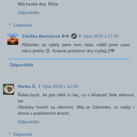
Měj hezké dny. Růža
Odpovědět
Odpovědi
Zdeňka Bartošová ��
9. října 2019 v 17:05
Růženko za výlety jsem moc ráda, viděli jsme zase
něco jiného 😊. Krásné podzimní dny ti přeji.Z💙
Odpovědět
Hanka Š.
4. října 2019 v 12:59
Řekla bych, že jste stihli to nej, co v blízkosti Side stihnout
lze.
Obrázky hovoří za všechno. Měj se Zdeninko, co nejlíp i
doma v podzimních dnech.
Odpovědět
Odpovědi