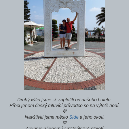
Druhý výlet jsme si zaplatili od našeho hotelu.
Přeci jenom český mluvící průvodce se na výletě hodí.
💙
Navštívili jsme město
Side
a jeho okolí.
💙
Nejprve nádherný amfiteátr z 2. století