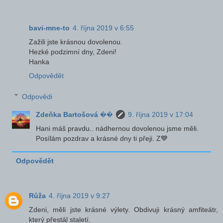
bavi-mne-to
4. října 2019 v 6:55
Zažili jste krásnou dovolenou.
Hezké podzimní dny, Zdeni!
Hanka
Odpovědět
Odpovědi
Zdeňka Bartošová ��
9. října 2019 v 17:04
Hani máš pravdu.. nádhernou dovolenou jsme měli.
Posílám pozdrav a krásné dny ti přeji. Z💙
Odpovědět
Růža
4. října 2019 v 9:27
Zdeni, měli jste krásné výlety. Obdivuji krásný amfiteátr,
který přestál staletí.