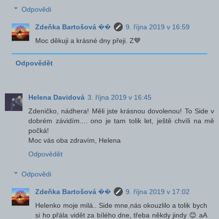
Odpovědi
Zdeňka Bartošová ��
9. října 2019 v 16:59
Moc děkuji a krásné dny přeji. Z💙
Odpovědět
Helena Davidová
3. října 2019 v 16:45
Zdeničko, nádhera! Měli jste krásnou dovolenou! To Side v
dobrém závidím.... ono je tam tolik let, ještě chvíli na mě
počká!
Moc vás oba zdravím, Helena
Odpovědět
Odpovědi
Zdeňka Bartošová ��
9. října 2019 v 17:02
Helenko moje milá.. Side mne,nás okouzlilo a tolik bych
si ho přála vidět za bílého dne, třeba někdy jindy 😊 aA