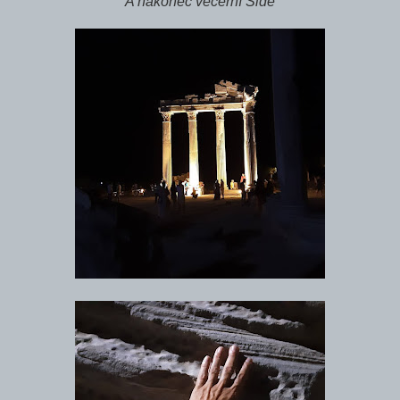
A nakonec večerní Side