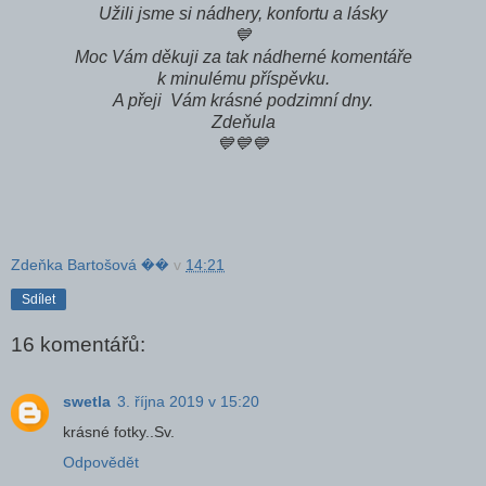
Užili jsme si nádhery, konfortu a lásky
💙
Moc Vám děkuji za tak nádherné komentáře
k minulému příspěvku.
A přeji Vám krásné podzimní dny.
Zdeňula
💙💙💙
Zdeňka Bartošová ��
v
14:21
Sdílet
16 komentářů:
swetla
3. října 2019 v 15:20
krásné fotky..Sv.
Odpovědět