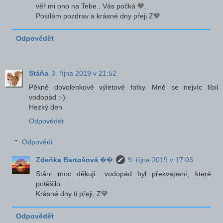
věř mi ono na Tebe.. Vás počká 💙.
Posílám pozdrav a krásné dny přeji.Z💙
Odpovědět
Stáňa
3. října 2019 v 21:52
Pěkně dovolenkově výletové fotky. Mně se nejvíc líbil
vodopád :-)
Hezký den
Odpovědět
Odpovědi
Zdeňka Bartošová ��
9. října 2019 v 17:03
Stáni moc děkuji.. vodopád byl překvapení, které
potěšilo.
Krásné dny ti přeji. Z💙
Odpovědět