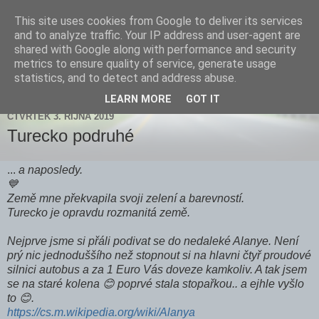
This site uses cookies from Google to deliver its services
Zdenička
and to analyze traffic. Your IP address and user-agent are
shared with Google along with performance and security
metrics to ensure quality of service, generate usage
statistics, and to detect and address abuse.
▼
LEARN MORE
GOT IT
ČTVRTEK 3. ŘÍJNA 2019
Turecko podruhé
...
a naposledy.
💙
Země mne překvapila svoji zelení a barevností.
Turecko je opravdu rozmanitá země.
Nejprve jsme si přáli podivat se do nedaleké Alanye. Není
prý nic jednoduššího než stopnout si na hlavni čtyř proudové
silnici autobus a za 1 Euro Vás doveze kamkoliv. A tak jsem
se na staré kolena 😊 poprvé stala stopařkou.. a ejhle vyšlo
to 😊.
https://cs.m.wikipedia.org/wiki/Alanya