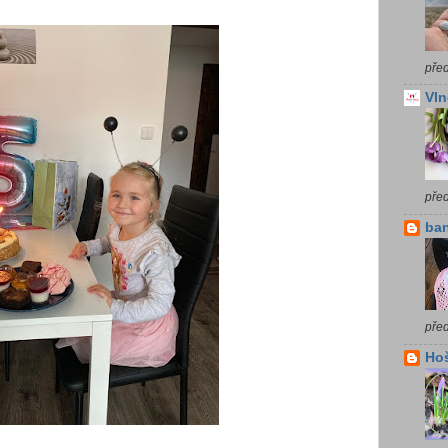
před
Vln
pře
ba
před
Ho