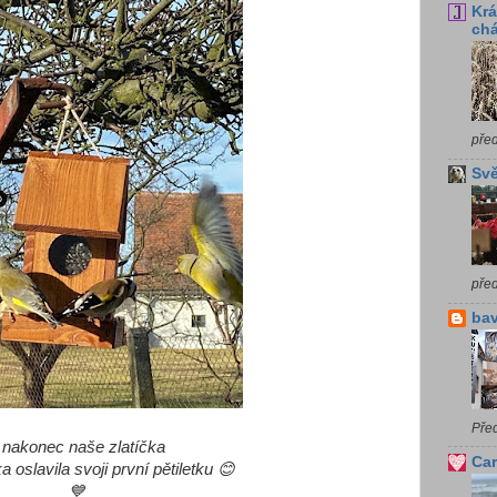
Krá
chá
pře
Svě
pře
bav
Pře
 nakonec naše zlatíčka
Car
a oslavila svoji první pětiletku 😊
💙