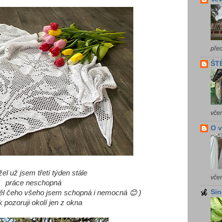
pře
ŠTĚ
vče
O 
el už jsem třetí týden stále
vče
práce neschopná
Sin
děl čeho všeho jsem schopná i nemocná 😊 )
k pozoruji okolí jen z okna