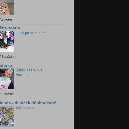
 2 týdny
ěné sestry
Letní provoz 2026
d 1 měsícem
ndorka
Šátek pastelová
Harmonie
 3 měsíci
šanda - deníček důchodkyně
Velikonoce