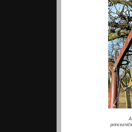
A
princezničk