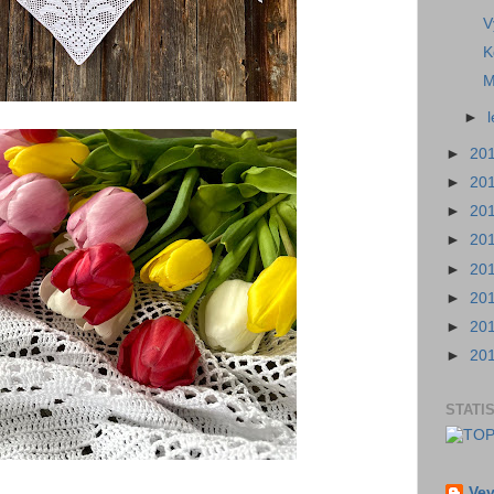
V
K
M
►
►
20
►
20
►
20
►
20
►
20
►
20
►
20
►
20
STATI
Vev