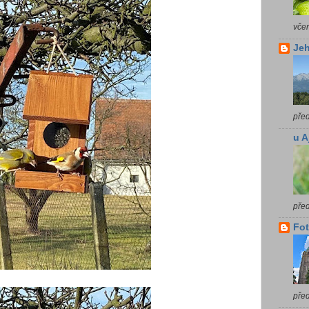
vče
Jeh
pře
u A
pře
Fot
pře