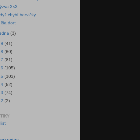
ýzva 3×3
dyž chybí barvičky
íša dort
ledna
(3)
19
(41)
18
(60)
17
(81)
16
(105)
15
(103)
14
(52)
13
(74)
12
(2)
STIKY
erkoviny