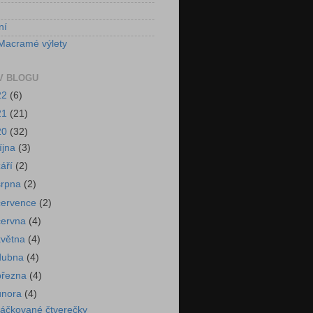
ní
Macramé výlety
V BLOGU
22
(6)
21
(21)
20
(32)
října
(3)
září
(2)
srpna
(2)
července
(2)
června
(4)
května
(4)
dubna
(4)
března
(4)
února
(4)
áčkované čtverečky