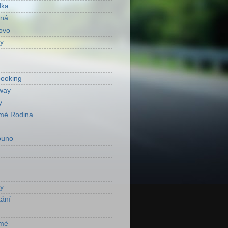
dka
ená
ovo
y
ooking
way
y
mé.Rodina
ouno
y
ání
mé