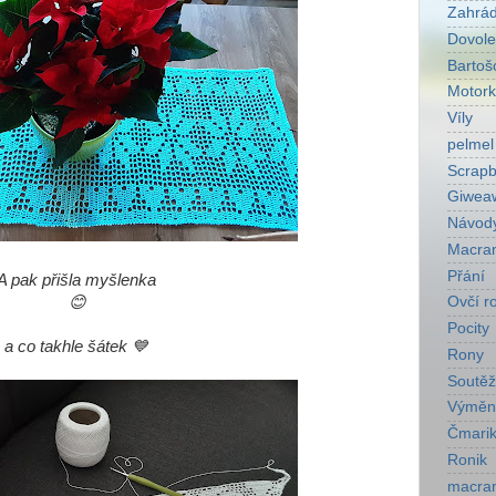
Zahrá
Dovol
Bartoš
Motork
Víly
pelmel
Scrapb
Giwea
Návod
Macra
Přání
A pak přišla myšlenka
😊
Ovčí r
Pocity
a co takhle šátek 💙
Rony
Soutěž
Výměn
Čmarik
Ronik
macra