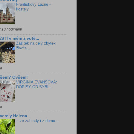
Františkovy Lázně -
kostely
d 10 hodinami
STÍ v mém životě...
Zážitek na celý zbytek
života...
ra
všem? Ovšem!
VIRGINIA EVANSOVÁ:
DOPISY OD SYBIL
ra
cerely Helena
...ze zahrady i z domu...