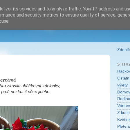
liver its services and to analyze traffic. Your IP address and u
rmance and security metrics to ensure quality of service, gene
buse.
Zdeničk
ŠTÍTK
Háčko
Ostatní
neznámá.
výlety
u zkusila uháčkovat záclonky,
k proč nezkusit něco jiného.
Domo
Rodin
Vánoc
Z kuch
Květin
Pleten