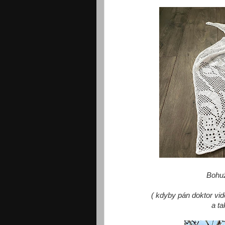
Bohuž
( kdyby pán doktor vi
a ta