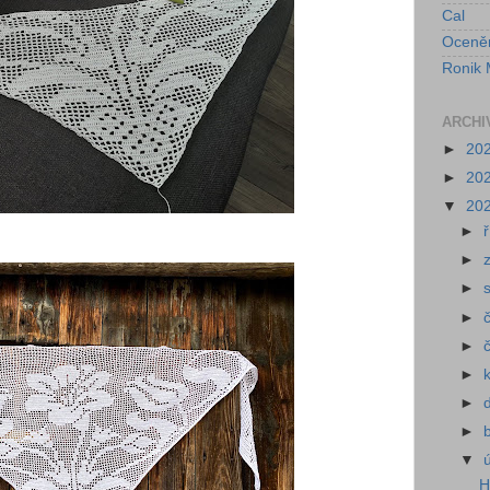
Cal
Oceně
Ronik 
ARCHI
►
20
►
20
▼
20
►
►
►
►
►
►
►
►
▼
H