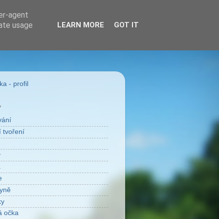
ser-agent
rate usage
LEARN MORE
GOT IT
a - profil
Y
vání
 tvoření
v
a
e
yně
ky
á očka