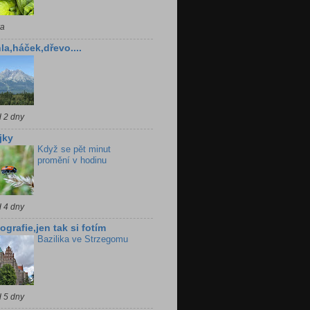
ra
la,háček,dřevo....
d 2 dny
jky
Když se pět minut
promění v hodinu
d 4 dny
ografie,jen tak si fotím
Bazilika ve Strzegomu
d 5 dny