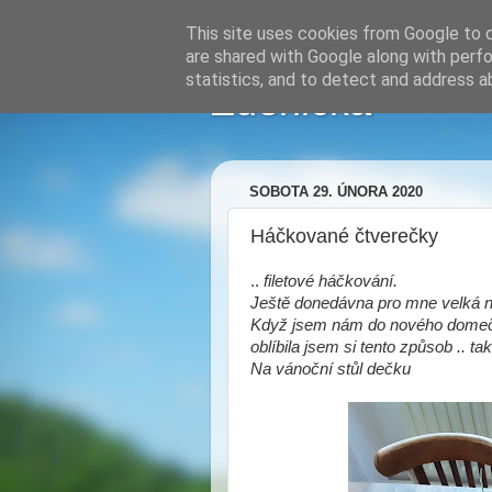
This site uses cookies from Google to de
are shared with Google along with perfo
statistics, and to detect and address a
Zdenička
SOBOTA 29. ÚNORA 2020
Háčkované čtverečky
..
filetové háčkování.
Ještě donedávna pro mne velká 
Když jsem nám do nového domečk
oblíbila jsem si tento způsob .. ta
Na vánoční stůl dečku