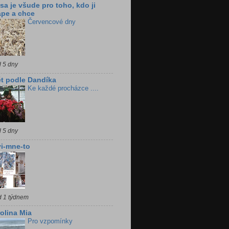
sa je všude pro toho, kdo ji
pe a chce
Červencové dny
d 5 dny
t podle Dandíka
Ke každé procházce ....
d 5 dny
i-mne-to
d 1 týdnem
olina Mia
Pro vzpomínky