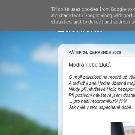
This site uses cookies from Google to de
are shared with Google along with perfo
statistics, and to detect and address a
Zdenička
PÁTEK 24. ČERVENCE 2020
Modrá nebo žlutá
O moji závislosti na modré už všic
A teď už ji zná i jedna úžasná maji
Nikdy při návštěvě Holic nezapom
Při poslední návštěvě jsem dosta
... pro naši modromilku💙😊💙
Jak milé v této uspěchané době