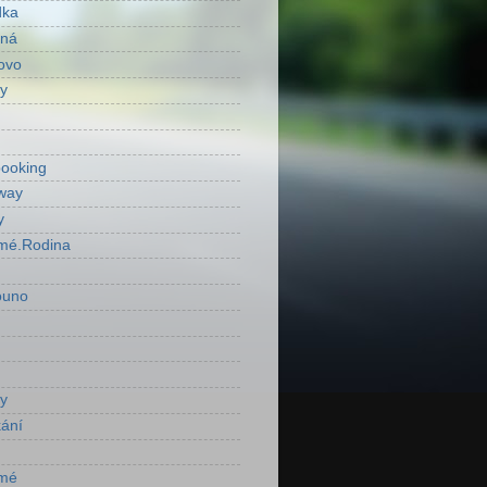
dka
ená
ovo
y
ooking
way
y
mé.Rodina
ouno
y
ání
mé