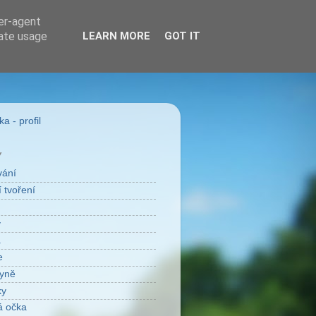
ser-agent
rate usage
LEARN MORE
GOT IT
a - profil
Y
vání
 tvoření
v
a
e
yně
ky
á očka