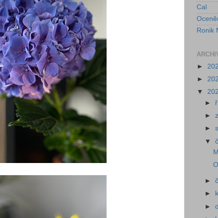
Cal
Oceně
Ronik 
ARCHI
►
20
►
20
▼
20
►
►
►
▼
M
O
►
►
►