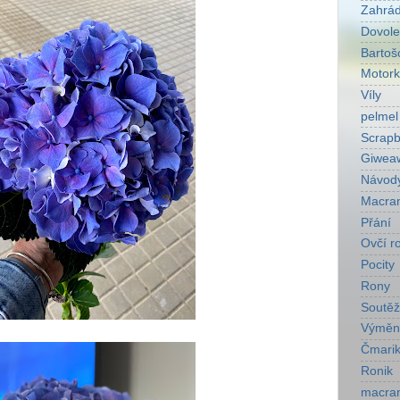
Zahrá
Dovol
Bartoš
Motork
Víly
pelmel
Scrapb
Giwea
Návod
Macra
Přání
Ovčí r
Pocity
Rony
Soutěž
Výměn
Čmarik
Ronik
macra