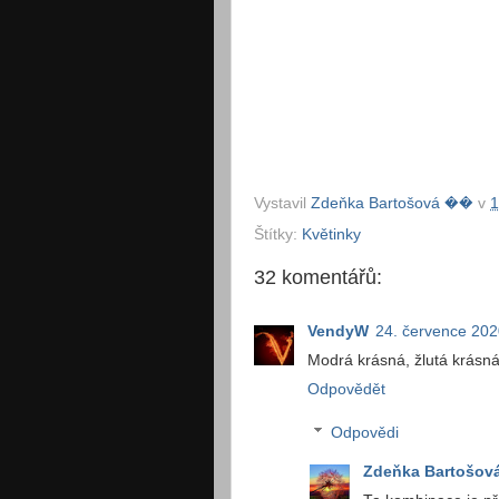
Vystavil
Zdeňka Bartošová ��
v
1
Štítky:
Květinky
32 komentářů:
VendyW
24. července 202
Modrá krásná, žlutá krásná
Odpovědět
Odpovědi
Zdeňka Bartošov