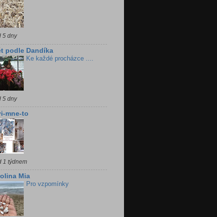
d 5 dny
t podle Dandíka
Ke každé procházce ....
d 5 dny
i-mne-to
d 1 týdnem
olina Mia
Pro vzpomínky