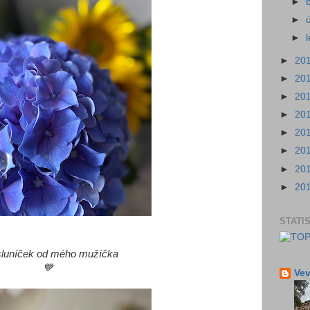
►
►
►
►
20
►
20
►
20
►
20
►
20
►
20
►
20
►
20
STATI
sluníček od mého mužíčka
💙
Vev