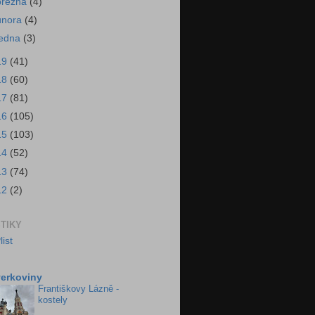
března
(4)
února
(4)
ledna
(3)
19
(41)
18
(60)
17
(81)
16
(105)
15
(103)
14
(52)
13
(74)
12
(2)
STIKY
erkoviny
Františkovy Lázně -
kostely