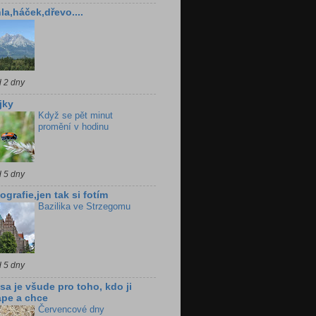
la,háček,dřevo....
d 2 dny
jky
Když se pět minut
promění v hodinu
d 5 dny
ografie,jen tak si fotím
Bazilika ve Strzegomu
d 5 dny
sa je všude pro toho, kdo ji
pe a chce
Červencové dny