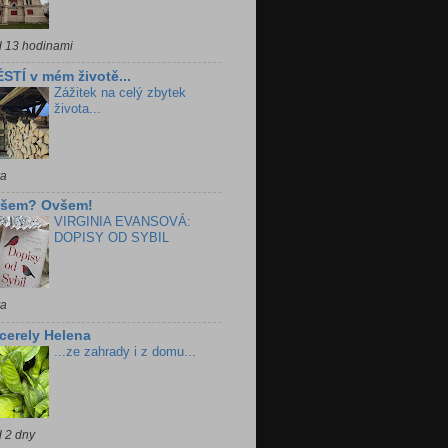
d 13 hodinami
STÍ v mém životě...
Zážitek na celý zbytek
života...
ra
všem? Ovšem!
VIRGINIA EVANSOVÁ:
DOPISY OD SYBIL
ra
cerely Helena
...ze zahrady i z domu...
d 2 dny