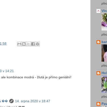
před
Vln
pře
ba
1:58
před
0 v 14:21
Ho
 ale kombinace modrá - žlutá je přímo geniální!
před
á ��
14. srpna 2020 v 18:47
Pav