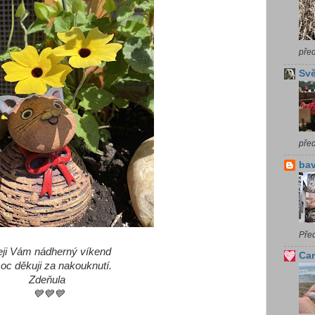
pře
Svě
pře
bav
Pře
eji Vám nádherný víkend
Car
oc děkuji za nakouknutí.
Zdeňula
💙💙💙