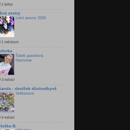
 2 týdny
ěné sestry
Letní provoz 2026
d 1 měsícem
ndorka
Šátek pastelová
Harmonie
 3 měsíci
šanda - deníček důchodkyně
Velikonoce
 4 měsíci
luška B.