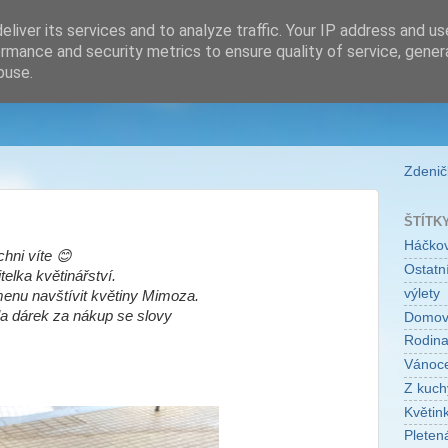
liver its services and to analyze traffic. Your IP address and u
rmance and security metrics to ensure quality of service, gene
buse.
Zdeničk
ŠTÍTK
Háčko
hni víte 😊
Ostatní
telka květinářství.
výlety
enu navštívit květiny Mimoza.
la dárek za nákup se slovy
Domo
Rodin
Vánoc
Z kuch
Květin
Pleten