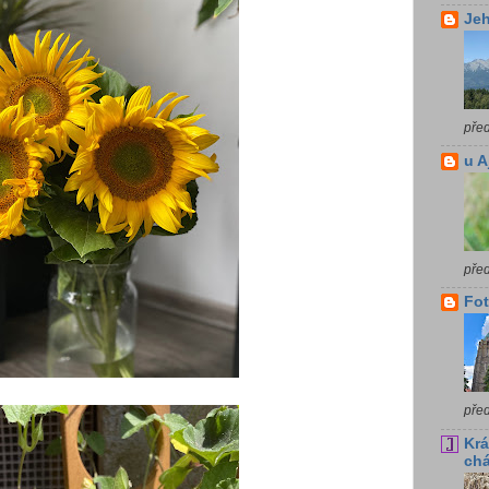
Jeh
pře
u A
pře
Fot
pře
Krá
chá