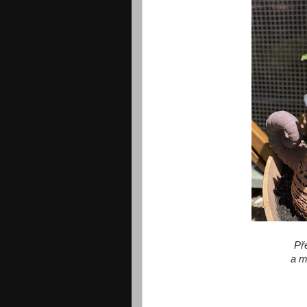
Př
a m