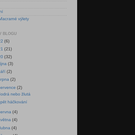
ní
Macramé výlety
V BLOGU
22
(6)
21
(21)
20
(32)
října
(3)
září
(2)
srpna
(2)
července
(2)
odrá nebo žlutá
pět háčkování
června
(4)
května
(4)
dubna
(4)