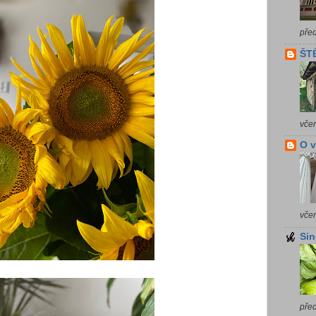
pře
ŠTĚ
vče
O 
vče
Sin
pře