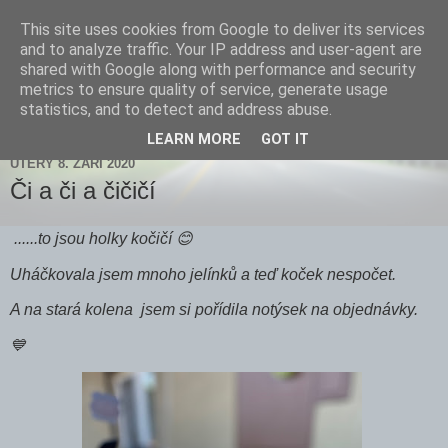
This site uses cookies from Google to deliver its services
Zdenička
and to analyze traffic. Your IP address and user-agent are
shared with Google along with performance and security
metrics to ensure quality of service, generate usage
statistics, and to detect and address abuse.
▼
LEARN MORE
GOT IT
ÚTERÝ 8. ZÁŘÍ 2020
Či a či a čičičí
......to jsou holky kočičí 😊
Uháčkovala jsem mnoho jelínků a teď koček nespočet.
A na stará kolena jsem si pořídila notýsek na objednávky.
💙