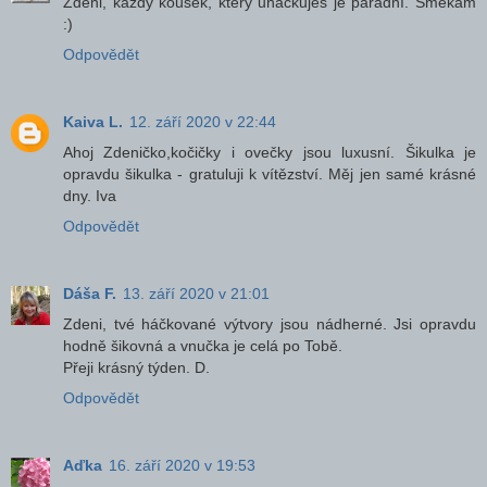
Zdeni, každý kousek, který uháčkuješ je parádní. Smekám
:)
Odpovědět
Kaiva L.
12. září 2020 v 22:44
Ahoj Zdeničko,kočičky i ovečky jsou luxusní. Šikulka je
opravdu šikulka - gratuluji k vítězství. Měj jen samé krásné
dny. Iva
Odpovědět
Dáša F.
13. září 2020 v 21:01
Zdeni, tvé háčkované výtvory jsou nádherné. Jsi opravdu
hodně šikovná a vnučka je celá po Tobě.
Přeji krásný týden. D.
Odpovědět
Aďka
16. září 2020 v 19:53