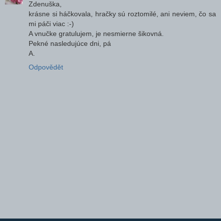
Zdenuška,
krásne si háčkovala, hračky sú roztomilé, ani neviem, čo sa
mi páči viac :-)
A vnučke gratulujem, je nesmierne šikovná.
Pekné nasledujúce dni, pá
A.
Odpovědět