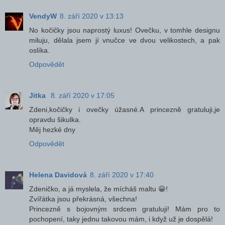
VendyW
8. září 2020 v 13:13
No kočičky jsou naprostý luxus! Ovečku, v tomhle designu
miluju, dělala jsem jí vnučce ve dvou velikostech, a pak
oslíka.
Odpovědět
Jitka
8. září 2020 v 17:05
Zdeni,kočičky i ovečky úžasné.A princezně gratuluji,je
opravdu šikulka.
Měj hezké dny
Odpovědět
Helena Davidová
8. září 2020 v 17:40
Zdeničko, a já myslela, že mícháš maltu 😀!
Zvířátka jsou překrásná, všechna!
Princezně s bojovným srdcem gratuluji! Mám pro to
pochopení, taky jednu takovou mám, i když už je dospělá!