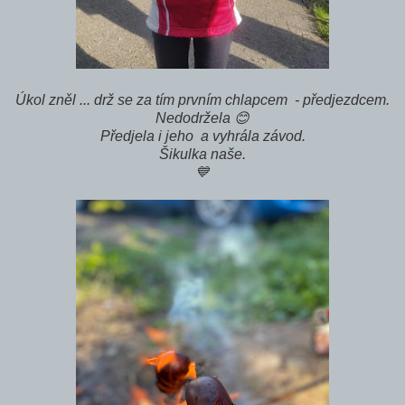
Úkol zněl ... drž se za tím prvním chlapcem - předjezdcem.
Nedodržela 😊
Předjela i jeho a vyhrála závod.
Šikulka naše.
💙