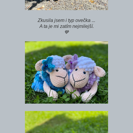
Zkusila jsem i typ ovečka ...
A ta je mi zatím nejmilejší.
💙