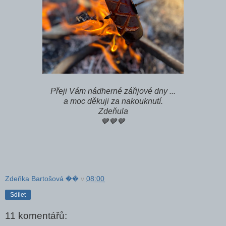
Přeji Vám nádherné zářijové dny ...
a moc děkuji za nakouknutí.
Zdeňula
💙💙💙
Zdeňka Bartošová ��
v
08:00
Sdílet
11 komentářů: