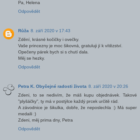
Pa, Helena
Odpovědět
Růža
8. září 2020 v 17:43
Zdění, krásné kočičky i ovečky.
Vaše princezny je moc šikovná, gratuluji jí k vítězství.
Opečeny párek bych si s chutí dala.
Měj se hezky.
Odpovědět
Petra K. Obyčejné radosti života
8. září 2020 v 20:26
Zdeni, to se nedivím, že máš kupu objednávek. Takové
"plyšáčky", ty má v postýlce každý prcek určitě rád.
A závodnice je šikulka, dobře, že neposlechla :) Má super
medaili :)
Zdeni, měj prima dny, Petra
Odpovědět