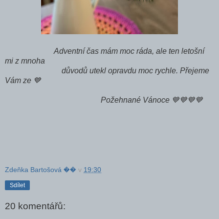
Adventní čas mám moc ráda, ale ten letošní
mi z mnoha
důvodů utekl opravdu moc rychle. Přejeme
Vám ze 💙
Požehnané Vánoce 💙💙💙💙
Zdeňka Bartošová ��
v
19:30
Sdílet
20 komentářů: