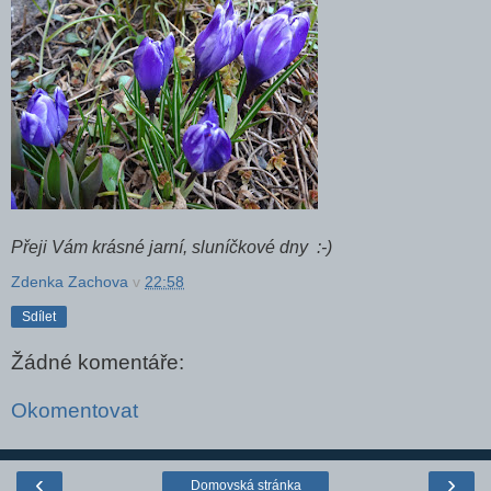
Přeji Vám krásné jarní, sluníčkové dny :-)
Zdenka Zachova
v
22:58
Sdílet
Žádné komentáře:
Okomentovat
‹
›
Domovská stránka