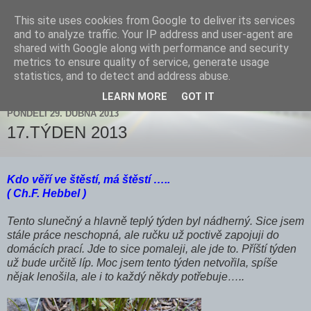
This site uses cookies from Google to deliver its services
Zdenička
and to analyze traffic. Your IP address and user-agent are
shared with Google along with performance and security
metrics to ensure quality of service, generate usage
statistics, and to detect and address abuse.
▼
LEARN MORE
GOT IT
PONDĚLÍ 29. DUBNA 2013
17.TÝDEN 2013
Kdo věří ve štěstí, má štěstí …..
( Ch.F. Hebbel )
Tento slunečný a hlavně teplý týden byl nádherný. Sice jsem
stále práce neschopná, ale ručku už poctivě zapojuji do
domácích prací. Jde to sice pomaleji, ale jde to. Příští týden
už bude určitě líp. Moc jsem tento týden netvořila, spíše
nějak lenošila, ale i to každý někdy potřebuje…..