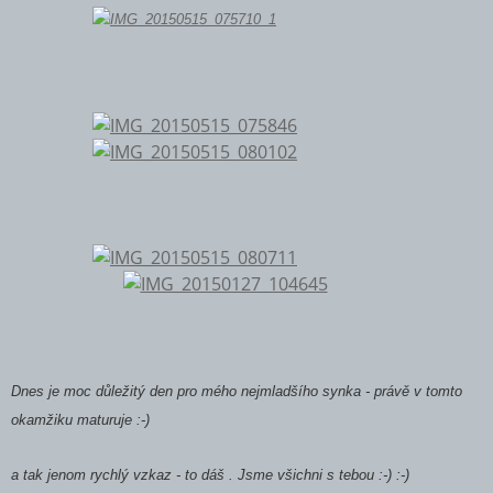
Dnes je moc důležitý den pro mého nejmladšího synka - právě v tomto
okamžiku maturuje :-)
a tak jenom rychlý vzkaz - to dáš . Jsme všichni s tebou :-) :-)