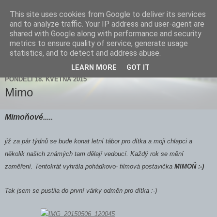
This site uses cookies from Google to deliver its services
Zdenička
and to analyze traffic. Your IP address and user-agent are
shared with Google along with performance and security
metrics to ensure quality of service, generate usage
statistics, and to detect and address abuse.
▼
LEARN MORE
GOT IT
PONDĚLÍ 18. KVĚTNA 2015
Mimo
Mimoňové.....
již za pár týdnů se bude konat letní tábor pro dítka a moji chlapci a
několik našich známých tam dělají vedoucí. Každý rok se mění
zaměření. Tentokrát vyhrála pohádkovo- filmová postavička
MIMOŇ :-)
Tak jsem se pustila do první várky odměn pro dítka :-)