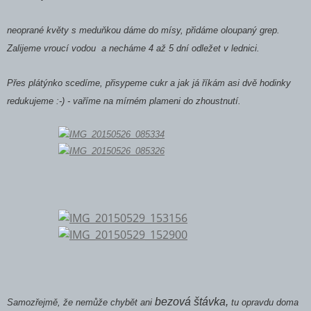
neoprané květy s meduňkou dáme do mísy, přidáme oloupaný grep.
Zalijeme vroucí vodou a necháme 4 až 5 dní odležet v lednici.
Přes plátýnko scedíme, přisypeme cukr a jak já říkám asi dvě hodinky
redukujeme :-) - vaříme na mírném plameni do zhoustnutí.
bezová štávka,
Samozřejmě, že nemůže chybět ani
tu opravdu doma