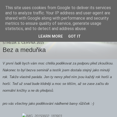
This site uses cookies from Google to deliver its services
Zdenička
and to analyze traffic. Your IP address and user-agent are
shared with Google along with performance and security
metrics to ensure quality of service, generate usage
statistics, and to detect and address abuse.
▼
LEARN MORE
GOT IT
STŘEDA 3. ČERVNA 2015
Bez a meduňka
V první řadě bych vám moc chtěla poděkovat za podporu před zkouškou.
Nakonec to byl bezva seminář a testík jsem dostala stejný jako minulý
rok. Takže vlastně paráda. Jen ty nervy před ním jsou každý rok horší a
horší. Teď už snad bude klidněji a moc se těším, až se zase začtu do
normální knížky a ne do předpisů.
pro vás všechny jako poděkování nádherné barvy růžiček :-)