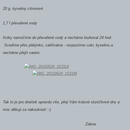
20 g. kyseliny citronové
1,7 l převařené vody
lístky namočíme do převařené vody a necháme louhovat 24 hod.
Scedíme přes plátýnko, zahříváme - rozpustíme cukr, kyselinu a
necháme přejít varem.
Tak to je pro dnešek opravdu vše, přeji Vám krásné sluníčkové dny a
moc děkuji za nakouknutí :-)
Zdena