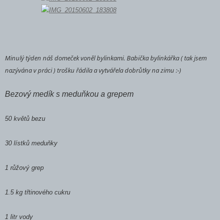
Minulý týden náš domeček voněl bylinkami. Babička bylinkářka ( tak jsem
nazývána v práci ) trošku řádila a vytvářela dobrůtky na zimu :-)
Bezový medík s meduňkou a grepem
50 květů bezu
30 lístků meduňky
1 růžový grep
1.5 kg třtinového cukru
1 litr vody