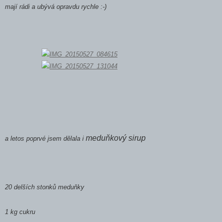
mají rádi a ubývá opravdu rychle :-)
meduňkový sirup
a letos poprvé jsem dělala i
20 delších stonků meduňky
1 kg cukru