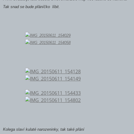
Tak snad se bude přáníčko líbit.
Kolega slaví kulaté narozeninky, tak také přání