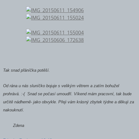
Tak snad přáníčka potěší.
Od rána u nás sluníčko bojuje s velikým větrem a zatím bohužel
prohrává. :-( Snad se počasí umoudří. Víkend mám pracovní, tak bude
určitě nádherně- jako obvykle. Přeji vám krásný zbytek týdne a děkuji za
nakouknutí.
Zdena