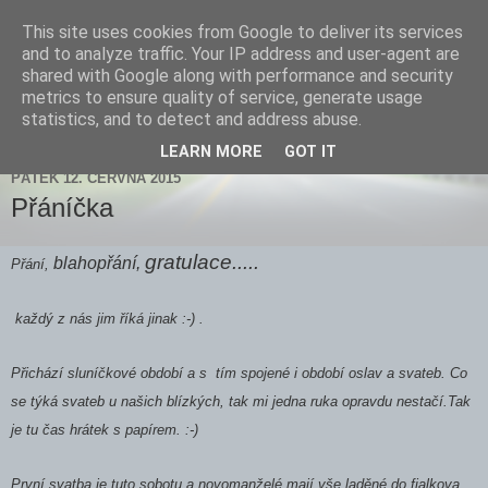
This site uses cookies from Google to deliver its services
Zdenička
and to analyze traffic. Your IP address and user-agent are
shared with Google along with performance and security
metrics to ensure quality of service, generate usage
statistics, and to detect and address abuse.
▼
LEARN MORE
GOT IT
PÁTEK 12. ČERVNA 2015
Přáníčka
gratulace.....
blahopřání,
Přání,
každý z nás jim říká jinak :-) .
Přichází sluníčkové období a s tím spojené i období oslav a svateb. Co
se týká svateb u našich blízkých, tak mi jedna ruka opravdu nestačí.Tak
je tu čas hrátek s papírem. :-)
První svatba je tuto sobotu a novomanželé mají vše laděné do fialkova.