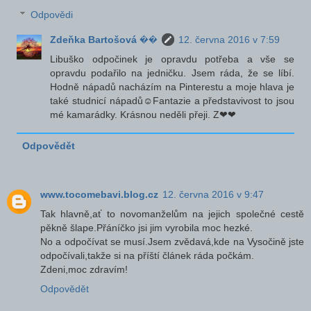
Odpovědi
Zdeňka Bartošová ��
12. června 2016 v 7:59
Libuško odpočinek je opravdu potřeba a vše se
opravdu podařilo na jedničku. Jsem ráda, že se líbí.
Hodně nápadů nacházím na Pinterestu a moje hlava je
také studnicí nápadů☺Fantazie a představivost to jsou
mé kamarádky. Krásnou neděli přeji. Z❤❤
Odpovědět
www.tocomebavi.blog.cz
12. června 2016 v 9:47
Tak hlavně,ať to novomanželům na jejich společné cestě
pěkně šlape.Přáníčko jsi jim vyrobila moc hezké.
No a odpočívat se musí.Jsem zvědavá,kde na Vysočině jste
odpočívali,takže si na příští článek ráda počkám.
Zdeni,moc zdravím!
Odpovědět