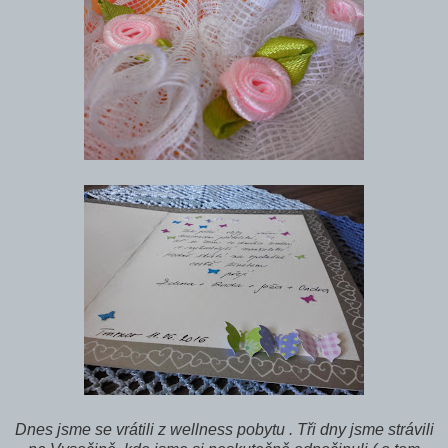
Dnes jsme se vrátili z wellness pobytu . Tři dny jsme strávili