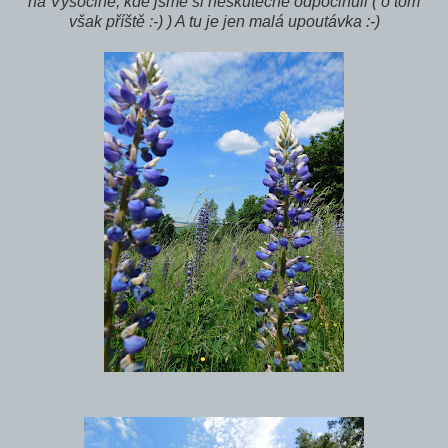
na Vysočině, kde jsme si neskutečně odpočinuli ( o tom
však příště :-) ) A tu je jen malá upoutávka :-)