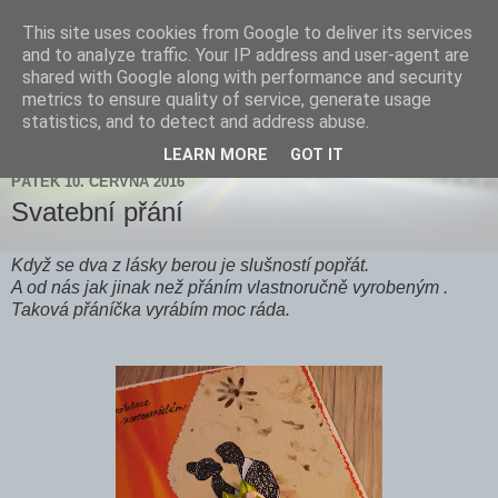
This site uses cookies from Google to deliver its services
Zdenička
and to analyze traffic. Your IP address and user-agent are
shared with Google along with performance and security
metrics to ensure quality of service, generate usage
statistics, and to detect and address abuse.
▼
LEARN MORE
GOT IT
PÁTEK 10. ČERVNA 2016
Svatební přání
Když se dva z lásky berou je slušností popřát.
A od nás jak jinak než přáním vlastnoručně vyrobeným .
Taková přáníčka vyrábím moc ráda.