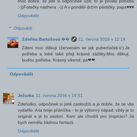
moc dobře, že jste si odpočinek užili, to je prostě potřeba
:-))Fotečky nádhera :-)) A v pondělí držím pěstičky, papa♥♥♥
Odpovědět
Odpovědi
Zdeňka Bartošová ��
11. června 2016 v 12:14
Zdeni moc děkuji (červenám se jak puberťaček☺).Je
potřeba a tobě také přeji krásné zážitky.Moc děkuji,
budou potřeba. Krásný víkend, pa❤❤
Odpovědět
Ježurka
11. června 2016 v 14:51
Zdeňulko, odpočinek si jistě zasloužíš a je dobře, že se vše
vydařilo. A ta tvoje přáníčka - to je výborný nápad, vždy je to
originál a je to osobní. Kam ale chodíš pro inspiraci? Já
bych neměla žádnou fantazii.
Odpovědět