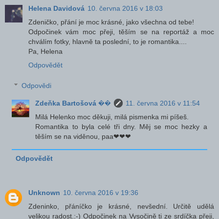
Helena Davidová
10. června 2016 v 18:03
Zdeničko, přání je moc krásné, jako všechna od tebe!
Odpočinek vám moc přeji, těším se na reportáž a moc
chválím fotky, hlavně ta poslední, to je romantika....
Pa, Helena
Odpovědět
Odpovědi
Zdeňka Bartošová ��
11. června 2016 v 11:54
Milá Helenko moc děkuji, milá pismenka mi píšeš.
Romantika to byla celé tři dny. Měj se moc hezky a
těším se na viděnou, paa❤❤❤
Odpovědět
Unknown
10. června 2016 v 19:36
Zdeninko, přáníčko je krásné, nevšední. Určitě udělá
velikou radost.:-) Odpočinek na Vysočině ti ze srdíčka přeji,