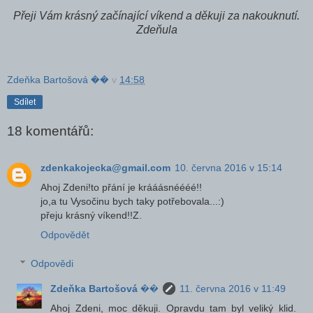
Přeji Vám krásný začínající víkend a děkuji za nakouknutí.
Zdeňula
Zdeňka Bartošová ��
v
14:58
Sdílet
18 komentářů:
zdenkakojecka@gmail.com
10. června 2016 v 15:14
Ahoj Zdeni!to přání je krááásnéééé!!
jo,a tu Vysočinu bych taky potřebovala...:)
přeju krásný víkend!!Z.
Odpovědět
Odpovědi
Zdeňka Bartošová ��
11. června 2016 v 11:49
Ahoj Zdeni, moc děkuji. Opravdu tam byl veliký klid.