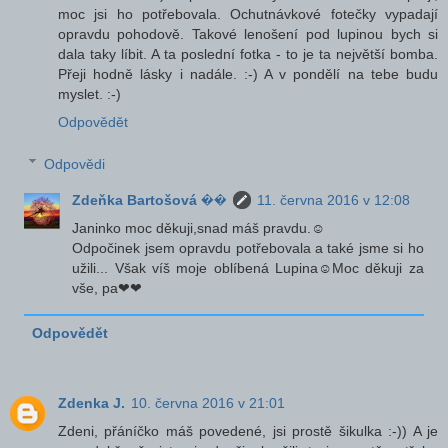
moc jsi ho potřebovala. Ochutnávkové fotečky vypadají
opravdu pohodově. Takové lenošení pod lupinou bych si
dala taky líbit. A ta poslední fotka - to je ta největší bomba.
Přeji hodně lásky i nadále. :-) A v pondělí na tebe budu
myslet. :-)
Odpovědět
Odpovědi
Zdeňka Bartošová ��
11. června 2016 v 12:08
Janinko moc děkuji,snad máš pravdu.☺
Odpočinek jsem opravdu potřebovala a také jsme si ho
užili... Však víš moje oblíbená Lupina☺Moc děkuji za
vše, pa❤❤
Odpovědět
Zdenka J.
10. června 2016 v 21:01
Zdeni, přáníčko máš povedené, jsi prostě šikulka :-)) A je