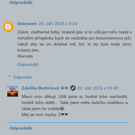
Odpovědět
Unknown
20. září 2016 v 8:14
Zdeni, nádherné fotky, krásně jste si to užili,jen toho hada v
minulém příspěvku bych se nedotkla ani dvoumetrovou tyčí,
natož aby se on dotýkal mě, brr, to by byla moje smrt,
krásný den,
Marcela
Odpovědět
Odpovědi
Zdeňka Bartošová ��
20. září 2016 v 19:40
Marci moc děkuji. Užili jsme si, hodně toho nachodili,
hodně toho viděli... Také jsem měla dušičku maličkou a
ráda jsem ho vrátila😂.
Měj se moc hezky. Z❤❤
Odpovědět