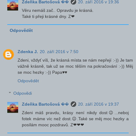
Zdeňka Bartošová ��
20. září 2016 v 19:36
Věru nemáš zač.. Opravdu je krásná.
Také ti přeji krásné dny. Z❤
Odpovědět
Zdenka J.
20. září 2016 v 7:50
Zdeni, vždyť víš, že krásná místa se nám nepřejí :-)) Je tam
vážně krásně, tak už se moc těším na pokračování :-)) Měj
se moc hezky :-)) Papa♥♥
Odpovědět
Odpovědi
Zdeňka Bartošová ��
20. září 2016 v 19:37
Zdeni máš pravdu, krásy není nikdy dost😉...neboj
fotek máme víc než dost.😉.Také se měj moc hezky a
posílám mooc pozdravů. Z❤❤❤