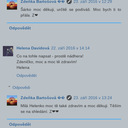
Zdeňka Bartošová ��
23. září 2016 v 12:29
Šárko moc děkuji, určitě se podíváš. Moc bych ti to
přála. Z❤
Odpovědět
Helena Davidová
22. září 2016 v 14:14
Co na tohle napsat - prostě nádhera!
Zdeničko, moc a moc tě zdravím!
Helena
Odpovědět
Odpovědi
Zdeňka Bartošová ��
23. září 2016 v 13:24
Milá Helenko moc tě také zdravím a moc děkuji. Těším
se na shledání. Z❤❤
Odpovědět