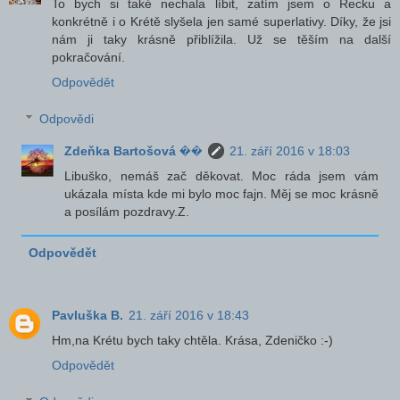
To bych si také nechala líbit, zatím jsem o Řecku a
konkrétně i o Krétě slyšela jen samé superlativy. Díky, že jsi
nám ji taky krásně přiblížila. Už se těším na další
pokračování.
Odpovědět
Odpovědi
Zdeňka Bartošová ��
21. září 2016 v 18:03
Libuško, nemáš zač děkovat. Moc ráda jsem vám
ukázala místa kde mi bylo moc fajn. Měj se moc krásně
a posílám pozdravy.Z.
Odpovědět
Pavluška B.
21. září 2016 v 18:43
Hm,na Krétu bych taky chtěla. Krása, Zdeničko :-)
Odpovědět