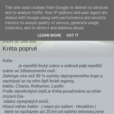
This site uses cookies from Google to deliver its services
Zdenička
and to analyze traffic. Your IP address and user-agent are
shared with Google along with performance and security
metrics to ensure quality of service, generate usage
statistics, and to detect and address abuse.
▼
LEARN MORE
GOT IT
ÚTERÝ 20. ZÁŘÍ 2016
Kréta poprvé
Kréta -
je největší řecký ostrov a celkově pátý největší
ostrov ve Středozemním moři.
Zahrnuje více než 99 % rozlohy stejnojmenného kraje a
nacházejí se na něm čtyři řecké regiony.
Iraklio, Chania, Rethymno, Lasithi.
Podle starořeckých mýtů je Kréta považována za místo
zrození Dia-
vládce olympských bohů.
Hlavní město Iraklio - ( nejen po našem - Heraklion )
které se nacházelo asi 25 km od našeho letoviska jsme