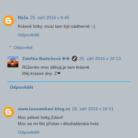
Růža
25. září 2016 v 6:45
Krásné fotky, musí tam být nádherně.:-)
Odpovědět
Odpovědi
Zdeňka Bartošová ��
25. září 2016 v 20:13
Růženko moc děkuji,je tam krásně.
Měj krásné dny. Z❤
Odpovědět
www.tocomebavi.blog.cz
26. září 2016 v 16:51
Moc pěkné fotky,Zdeni!
Moc se mi líbí přístav i dlouhatánská hráz
Odpovědět