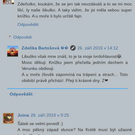
Zdeňulko, koukám, že se jen tak nevzdáváš a to se mi moc
líbí, ty naše šikulko. A taky vidím, že jsi měla sebou super
knížku. A u moře ti bylo určitě fajn.
Odpovědět
Odpovědi
Zdeňka Bartošová ��
26. září 2016 v 14:12
Libuško však mne znáš, to je ta moje tvrdohlavost😂.
Mooc děkuji. Knížku jsem přečetla jedním dechem a
Verunku obdivuji.
A u moře člověk zapomíná na trápení a strach... Toto
období právě přichází. Přeji ti krásné dny. Z❤
Odpovědět
Joina
26. září 2016 v 9:25
Šátek se velmi povedl :)
A moc pěkný západ slunce? Na Krétě musí být užasné