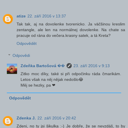
atize
22. září 2016 v 13:37
Tak tak, aj na dovolenke tvorenicko. Ja väčšinou kreslim
zentangle, ale len na normálnej dovolenke. Na chate sa
pracuje od rána do večera.krasny satek, a tá Kreta?
Odpovědět
Odpovědi
Zdeňka Bartošová ��
23. září 2016 v 9:13
Zitko moc díky, také si při odpočinku ráda čmarikám.
Letos však na něj nějak nedošlo😂
Měj se hezky, pa ❤
Odpovědět
Zdenka J.
22. září 2016 v 20:42
Zdeni, no ty jsi šikulka :-) Je dobře, že se nevzdáš, to by