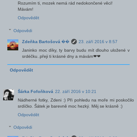
Rozumím ti, mozek nemá rád nedokončené věci!
Mávám!
Odpovědět
Odpovědi
Zdeňka Bartošová ��
23. září 2016 v 8:57
Janinko moc díky, ty barvy budu mít dlouho uložené v
srdéčku..přeji ti krásné dny a mávám❤❤
Odpovědět
Šárka Fofoňková
22. září 2016 v 10:21
Nádherné fotky, Zdeni :) Při pohledu na moře mi poskočilo
srdíčko. Šátek je barevně moc hezký. Měj se krásně :)
Odpovědět
Odpovědi