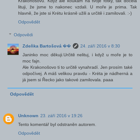
Krakonošovu. Když ale koukám na tvoje fotky, tak docela
lituji, že jsme to nakonec vzdali. U moře je prima. Tak
hlavně, že jste si Krétu krásně užili a určitě i zamilovali. :-)
Odpovědět
Odpovědi
Zdeňka Bartošová ��
24. září 2016 v 8:30
Janinko moc děkuji.Určitě nelituj, i když u moře je to
moc fajn.
Ale Krakonošovo ti to určitě vynahradí. Jen prosím také
odpočívej. A máš velikou pravdu - Kréta je nádherná a
já jsem si Řecko jako takové zamilovala. paaa
Odpovědět
Unknown
23. září 2016 v 19:26
Tento komentář byl odstraněn autorem.
Odpovědět