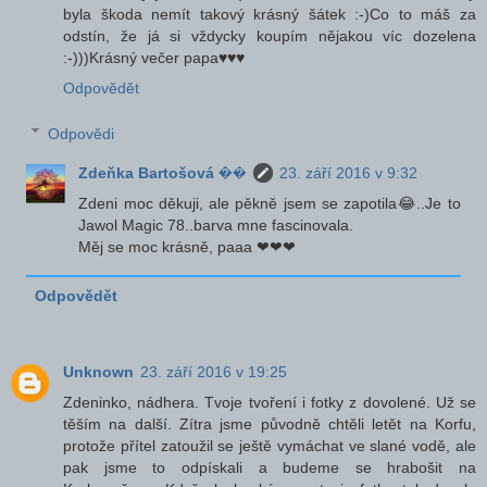
byla škoda nemít takový krásný šátek :-)Co to máš za
odstín, že já si vždycky koupím nějakou víc dozelena
:-)))Krásný večer papa♥♥♥
Odpovědět
Odpovědi
Zdeňka Bartošová ��
23. září 2016 v 9:32
Zdeni moc děkuji, ale pěkně jsem se zapotila😂..Je to
Jawol Magic 78..barva mne fascinovala.
Měj se moc krásně, paaa ❤❤❤
Odpovědět
Unknown
23. září 2016 v 19:25
Zdeninko, nádhera. Tvoje tvoření i fotky z dovolené. Už se
těším na další. Zítra jsme původně chtěli letět na Korfu,
protože přítel zatoužil se ještě vymáchat ve slané vodě, ale
pak jsme to odpískali a budeme se hrabošit na