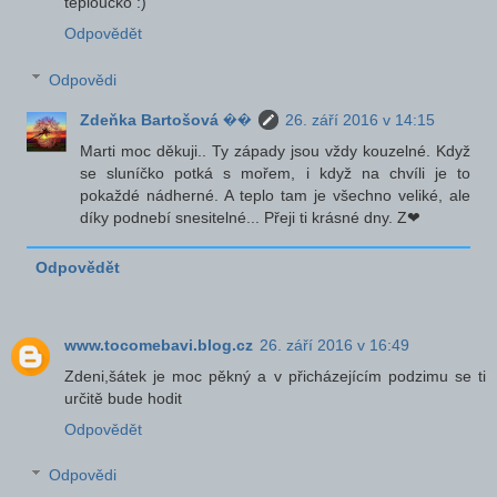
teploučko :)
Odpovědět
Odpovědi
Zdeňka Bartošová ��
26. září 2016 v 14:15
Marti moc děkuji.. Ty západy jsou vždy kouzelné. Když
se sluníčko potká s mořem, i když na chvíli je to
pokaždé nádherné. A teplo tam je všechno veliké, ale
díky podnebí snesitelné... Přeji ti krásné dny. Z❤
Odpovědět
www.tocomebavi.blog.cz
26. září 2016 v 16:49
Zdeni,šátek je moc pěkný a v přicházejícím podzimu se ti
určitě bude hodit
Odpovědět
Odpovědi