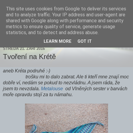
This site uses cookies from Google to deliver its services
Zdenička
and to analyze traffic. Your IP address and user-agent are
shared with Google along with performance and security
metrics to ensure quality of service, generate usage
statistics, and to detect and address abuse.
▼
LEARN MORE
GOT IT
STŘEDA 21. ZÁŘÍ 2016
Tvoření na Krétě
aneb Kréta podruhé :-)
trošku mi to dalo zabrat. Ale ti kteří mne znají moc
dobře ví, nedám se pokud to nezvládnu. A jsem ráda, že
jsem to nevzdala.
Metalouse
od Vlněných sester v barvách
moře opravdu stojí za tu námahu.