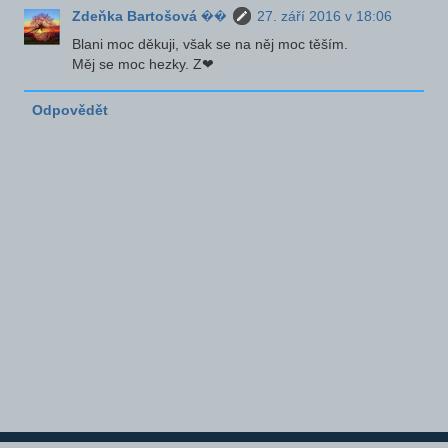
Zdeňka Bartošová ��
27. září 2016 v 18:06
Blani moc děkuji, však se na něj moc těším.
Měj se moc hezky. Z❤
Odpovědět