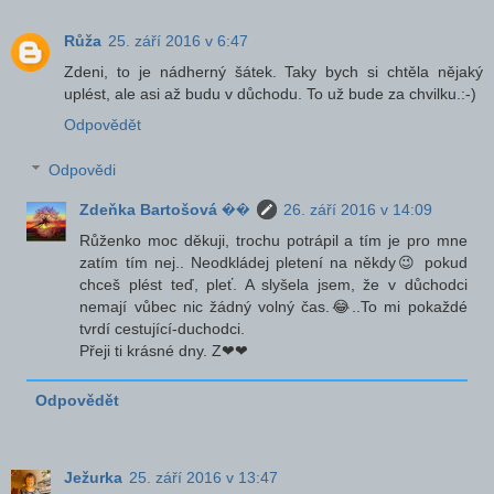
Růža
25. září 2016 v 6:47
Zdeni, to je nádherný šátek. Taky bych si chtěla nějaký
uplést, ale asi až budu v důchodu. To už bude za chvilku.:-)
Odpovědět
Odpovědi
Zdeňka Bartošová ��
26. září 2016 v 14:09
Růženko moc děkuji, trochu potrápil a tím je pro mne
zatím tím nej.. Neodkládej pletení na někdy😉 pokud
chceš plést teď, pleť. A slyšela jsem, že v důchodci
nemají vůbec nic žádný volný čas.😂..To mi pokaždé
tvrdí cestující-duchodci.
Přeji ti krásné dny. Z❤❤
Odpovědět
Ježurka
25. září 2016 v 13:47