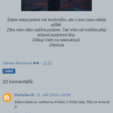
Šátek nebyl jediné mé tvořeníčko, ale o tom zase někdy
příště.
Zítra nám ofiko začíná podzim. Tak Vám od srdíčka přeji
krásné podzimní dny.
Děkuji Vám za nakouknutí.
Zdeňula
Zdeňka Bartošová ��
v
17:57
Sdílet
32 komentářů:
Pavluška B.
21. září 2016 v 18:39
Zdeni,šátek je nádherný.A fotky z Kréty taky. Měj se krásně.
P.