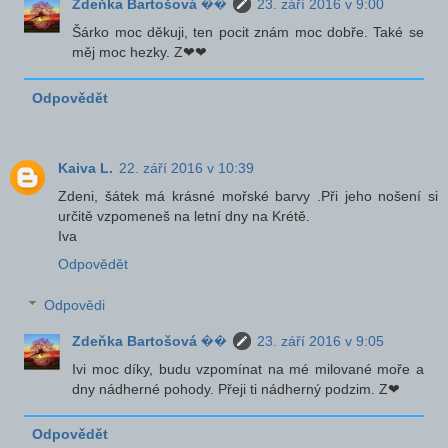
Zdeňka Bartošová ��
23. září 2016 v 9:00
Šárko moc děkuji, ten pocit znám moc dobře. Také se
měj moc hezky. Z❤❤
Odpovědět
Kaiva L.
22. září 2016 v 10:39
Zdeni, šátek má krásné mořské barvy .Při jeho nošení si
určitě vzpomeneš na letní dny na Krétě.
Iva
Odpovědět
Odpovědi
Zdeňka Bartošová ��
23. září 2016 v 9:05
Ivi moc díky, budu vzpomínat na mé milované moře a
dny nádherné pohody. Přeji ti nádherný podzim. Z❤
Odpovědět