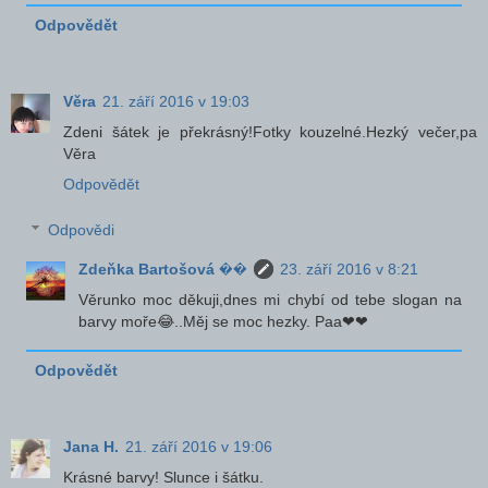
Odpovědět
Věra
21. září 2016 v 19:03
Zdeni šátek je překrásný!Fotky kouzelné.Hezký večer,pa
Věra
Odpovědět
Odpovědi
Zdeňka Bartošová ��
23. září 2016 v 8:21
Věrunko moc děkuji,dnes mi chybí od tebe slogan na
barvy moře😂..Měj se moc hezky. Paa❤❤
Odpovědět
Jana H.
21. září 2016 v 19:06
Krásné barvy! Slunce i šátku.