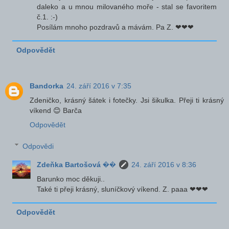
daleko a u mnou milovaného moře - stal se favoritem
č.1. :-)
Posílám mnoho pozdravů a mávám. Pa Z. ❤❤❤
Odpovědět
Bandorka
24. září 2016 v 7:35
Zdeničko, krásný šátek i fotečky. Jsi šikulka. Přeji ti krásný
víkend 😊 Barča
Odpovědět
Odpovědi
Zdeňka Bartošová ��
24. září 2016 v 8:36
Barunko moc děkuji..
Také ti přeji krásný, sluníčkový víkend. Z. paaa ❤❤❤
Odpovědět