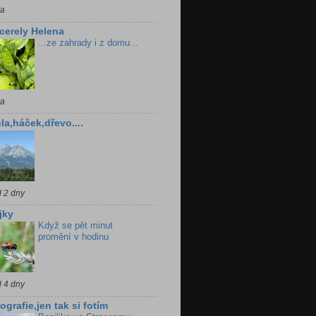
ra
cerely Helena
...ze zahrady i z domu...
ra
la,háček,dřevo....
d 2 dny
jky
Když se pět minut
promění v hodinu
d 4 dny
ografie,jen tak si fotím