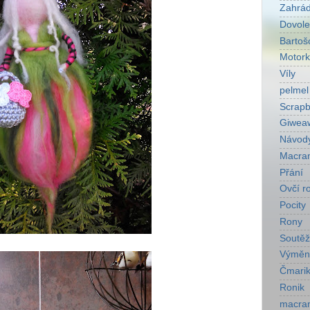
Zahrá
Dovol
Bartoš
Motork
Víly
pelmel
Scrapb
Giwea
Návod
Macra
Přání
Ovčí r
Pocity
Rony
Soutěž
Výměn
Čmarik
Ronik
macra