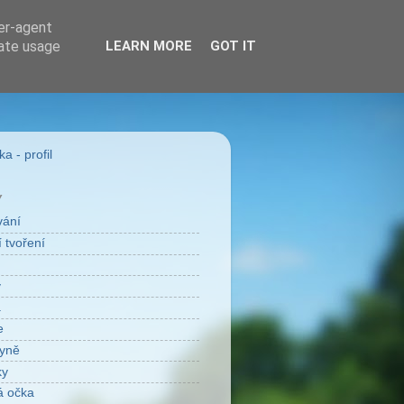
ser-agent
rate usage
LEARN MORE
GOT IT
a - profil
Y
vání
 tvoření
v
a
e
yně
ky
á očka