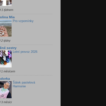
d 1 týdnem
olina Mia
Pro vzpomínky
 2 týdny
ěné sestry
Letní provoz 2026
d 1 měsícem
ndorka
Šátek pastelová
Harmonie
 3 měsíci