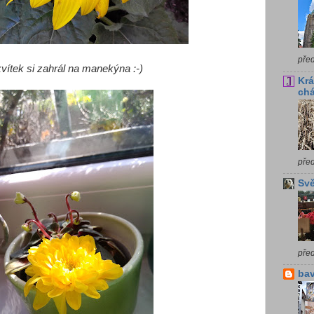
pře
vítek si zahrál na manekýna :-)
Krá
chá
pře
Svě
pře
bav