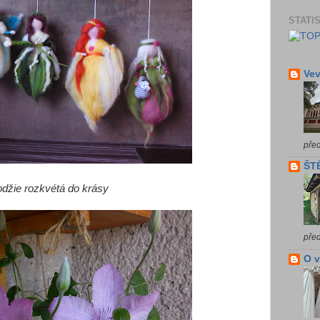
STATI
Vev
pře
ŠTĚ
odžie rozkvétá do krásy
pře
O 