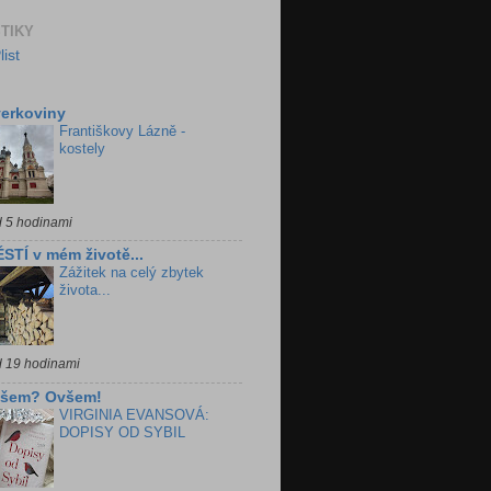
STIKY
erkoviny
Františkovy Lázně -
kostely
d 5 hodinami
STÍ v mém životě...
Zážitek na celý zbytek
života...
d 19 hodinami
všem? Ovšem!
VIRGINIA EVANSOVÁ:
DOPISY OD SYBIL