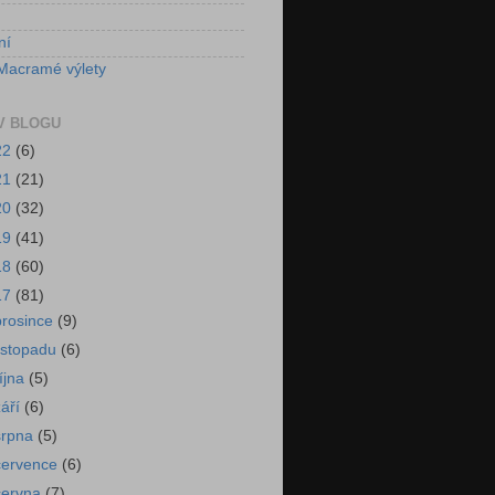
ní
Macramé výlety
V BLOGU
22
(6)
21
(21)
20
(32)
19
(41)
18
(60)
17
(81)
prosince
(9)
listopadu
(6)
října
(5)
září
(6)
srpna
(5)
července
(6)
června
(7)