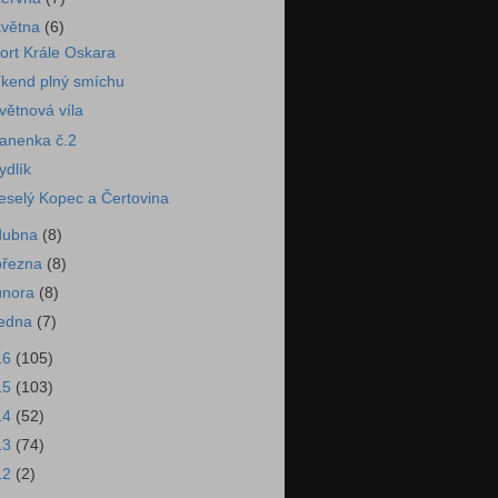
května
(6)
ort Krále Oskara
íkend plný smíchu
větnová víla
anenka č.2
ydlík
eselý Kopec a Čertovina
dubna
(8)
března
(8)
února
(8)
ledna
(7)
16
(105)
15
(103)
14
(52)
13
(74)
12
(2)