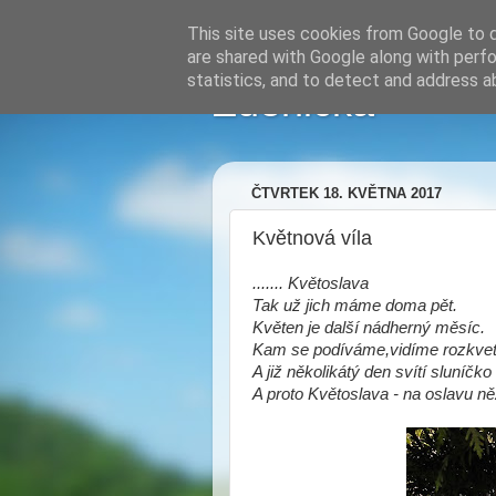
This site uses cookies from Google to de
are shared with Google along with perfo
statistics, and to detect and address a
Zdenička
ČTVRTEK 18. KVĚTNA 2017
Květnová víla
....... Květoslava
Tak už jich máme doma pět.
Květen je další nádherný měsíc.
Kam se podíváme,vidíme rozkvetl
A již několikátý den svítí sluníčko
A proto Květoslava - na oslavu n