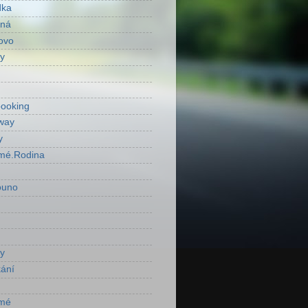
dka
ená
ovo
y
ooking
way
y
mé.Rodina
ouno
y
ání
mé