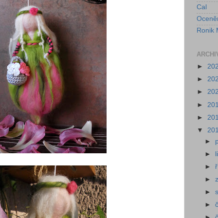
Cal
Oceně
Ronik 
ARCHI
►
20
►
20
►
20
►
20
►
20
▼
20
►
►
►
►
►
►
►