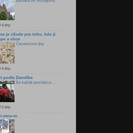
Bazilika ve Strzegomu
d 4 dny
sa je všude pro toho, kdo ji
pe a chce
Červencové dny
d 4 dny
t podle Dandíka
Ke každé procházce ....
d 5 dny
i-mne-to