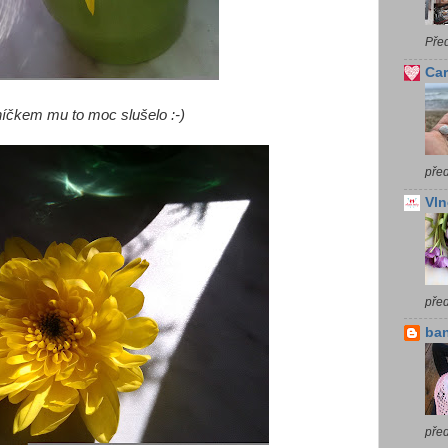
Pře
Car
níčkem mu to moc slušelo :-)
před
Vln
pře
ba
před