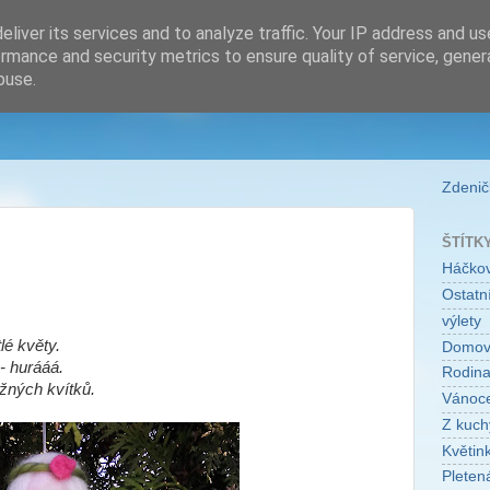
liver its services and to analyze traffic. Your IP address and u
rmance and security metrics to ensure quality of service, gene
buse.
Zdeničk
ŠTÍTK
Háčko
Ostatní
výlety
é květy.
Domo
 - hurááá.
Rodin
ěžných kvítků.
Vánoc
Z kuch
Květin
Pleten