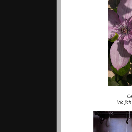
Ce
Víc jich