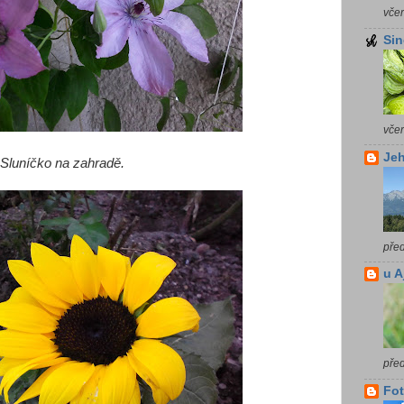
vče
Sin
vče
Jeh
Sluníčko na zahradě.
pře
u A
pře
Fot