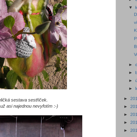
▼
D
v
K
P
B
V
►
►
►
►
►
20
ličká sestava sestřiček.
 už asi najednou nevyfotím :-)
►
20
►
20
►
20
►
20