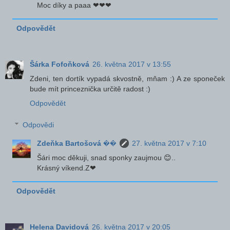
Moc díky a paaa ❤❤❤
Odpovědět
Šárka Fofoňková
26. května 2017 v 13:55
Zdeni, ten dortík vypadá skvostně, mňam :) A ze sponeček
bude mít princeznička určitě radost :)
Odpovědět
Odpovědi
Zdeňka Bartošová ��
27. května 2017 v 7:10
Šári moc děkuji, snad sponky zaujmou 😊..
Krásný víkend.Z❤
Odpovědět
Helena Davidová
26. května 2017 v 20:05