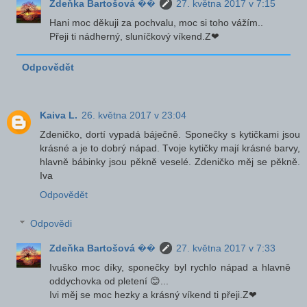
Zdeňka Bartošová ��
27. května 2017 v 7:15
Hani moc děkuji za pochvalu, moc si toho vážím..
Přeji ti nádherný, sluníčkový víkend.Z❤
Odpovědět
Kaiva L.
26. května 2017 v 23:04
Zdeničko, dortí vypadá báječně. Sponečky s kytičkami jsou
krásné a je to dobrý nápad. Tvoje kytičky mají krásné barvy,
hlavně bábinky jsou pěkně veselé. Zdeničko měj se pěkně.
Iva
Odpovědět
Odpovědi
Zdeňka Bartošová ��
27. května 2017 v 7:33
Ivuško moc díky, sponečky byl rychlo nápad a hlavně
oddychovka od pletení 😊...
Ivi měj se moc hezky a krásný víkend ti přeji.Z❤