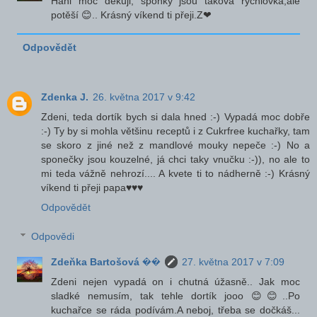
Hani moc děkuji, sponky jsou taková rychlovka,ale
potěší 😊.. Krásný víkend ti přeji.Z❤
Odpovědět
Zdenka J.
26. května 2017 v 9:42
Zdeni, teda dortík bych si dala hned :-) Vypadá moc dobře
:-) Ty by si mohla většinu receptů i z Cukrfree kuchařky, tam
se skoro z jiné než z mandlové mouky nepeče :-) No a
sponečky jsou kouzelné, já chci taky vnučku :-)), no ale to
mi teda vážně nehrozí.... A kvete ti to nádherně :-) Krásný
víkend ti přeji papa♥♥♥
Odpovědět
Odpovědi
Zdeňka Bartošová ��
27. května 2017 v 7:09
Zdeni nejen vypadá on i chutná úžasně.. Jak moc
sladké nemusím, tak tehle dortík jooo 😊😊..Po
kuchařce se ráda podívám.A neboj, třeba se dočkáš...