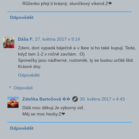
Růženko přeji ti krásný, sluníčkový víkend.Z❤
Odpovědět
Dáša F.
27. května 2017 v 9:14
Zdeni, dort vypadá báječně a v Ikee si ho také kupuji. Teda,
když tam 1-2 x ročně zavítám. :O)
Sponečky jsou nádherné, roztomilé, ty se budou určitě líbit.
Krásné dny.
Odpovědět
Odpovědi
Zdeňka Bartošová ��
30. května 2017 v 4:43
Dáši moc děkuji.Je výborný viď..
Měj se moc hezky.Z❤
Odpovědět