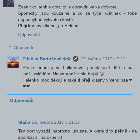
Zdeničko, tenhle dort, to je opravdu velká dobrota.
Sponečky jsou kouzelné a co se týče květinek - tobě
nepochybně vykvete i koště.
Přeji krásný víkend, pa Helena
Odpovědět
Odpovědi
Zdeňka Bartošová ��
27. května 2017 v 7:12
Přece jenom jsem balkonové, panelákové dítě a na
lodžii zvládám..Na zahradě stále bojuji 😊..
Helenko moc děkuji a také ti přeji krásný víkend.paa❤
❤❤
Odpovědět
Stáňa
26. května 2017 v 21:37
Ten dort vypadá naprosto luxusně. A kvete ti to pěkně - na
sponkách i na okně :-)