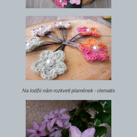
Na lodžii nám rozkvetl plamének - clematis