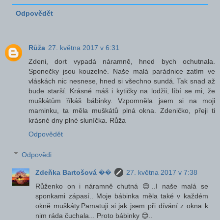
Odpovědět
Růža
27. května 2017 v 6:31
Zdeni, dort vypadá náramně, hned bych ochutnala.
Sponečky jsou kouzelné. Naše malá parádnice zatím ve
vláskách nic nesnese, hned si všechno sundá. Tak snad až
bude starší. Krásné máš i kytičky na lodžii, líbí se mi, že
muškátům říkáš bábinky. Vzpomněla jsem si na moji
maminku, ta měla muškátů plná okna. Zdeničko, přeji ti
krásné dny plné sluníčka. Růža
Odpovědět
Odpovědi
Zdeňka Bartošová ��
27. května 2017 v 7:38
Růženko on i náramně chutná 😊..I naše malá se
sponkami zápasí.. Moje bábinka měla také v každém
okně muškáty.Pamatuji si jak jsem při dívání z okna k
nim ráda čuchala... Proto bábinky 😊..