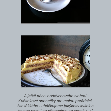
A ještě něco z oddychového tvoření.
Květinkové sponečky pro malou parádnici.
Nic těžkého - uháčkujeme jakýkoliv kvítek a
tavnou pistolí ho připevníme na sponku.. :-)