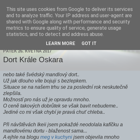
This site uses cookies from Google to deliver its services
Zdenička
and to analyze traffic. Your IP address and user-agent are
shared with Google along with performance and security
metrics to ensure quality of service, generate usage
statistics, and to detect and address abuse.
▼
LEARN MORE
GOT IT
PÁTEK 26. KVĚTNA 2017
Dort Krále Oskara
nebo také švédský mandlový dort..
Už jak dlouho víte bojuji s bezlepkem.
Situace se na našem trhu se za poslední rok neskutečně
zlepšila.
Možností pro nás už je opravdu mnoho.
O ceně takových dobrůtek se však bavit nebudeme..
Jediné co mi však chybí je pravá chuť chleba..
Při návštěvách Ikeii jsem pokaždé neodolala kafíčku a
mandlovému dortu - blaženost sama...
A ejhle na blogu
meg v kuchyni
jsem objevila mnoho