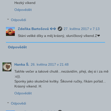
Hezký víkend
Odpovědět
Odpovědi
Zdeňka Bartošová ��
27. května 2017 v 7:13
Stáni veliké díky a měj krásný, sluníčkový víkend.Z❤
Odpovědět
Hanka Š.
26. května 2017 v 21:48
Takhle večer a takové chutě...nezávidím, přeji, dej si i za mě
:o)).
Sponky jako skutečné kvítky. Šikovné ručky, říkám pořád...
Krásný víkend. H.
Odpovědět
Odpovědi