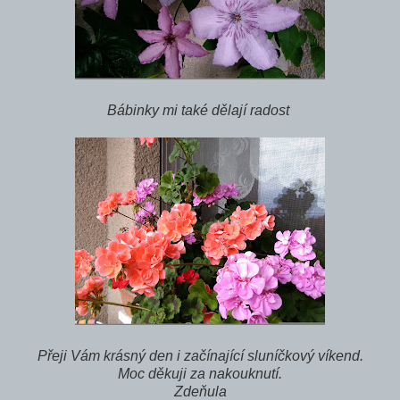
Bábinky mi také dělají radost
Přeji Vám krásný den i začínající sluníčkový víkend.
Moc děkuji za nakouknutí.
Zdeňula