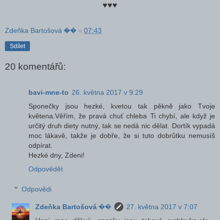
♥♥♥
Zdeňka Bartošová ��
v
07:43
Sdílet
20 komentářů:
bavi-mne-to
26. května 2017 v 9:29
Sponečky jsou hezké, kvetou tak pěkně jako Tvoje
květena.Věřím, že pravá chuť chleba Ti chybí, ale když je
určitý druh diety nutný, tak se nedá nic dělat. Dortík vypadá
moc lákavě, takže je dobře, že si tuto dobrůtku nemusíš
odpírat.
Hezké dny, Zdeni!
Odpovědět
Odpovědi
Zdeňka Bartošová ��
27. května 2017 v 7:07