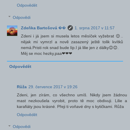
Odpovědět
Odpovědi
Zdeňka Bartošová ��
1. srpna 2017 v 11:57
Zdeni i já jsem si musela letos měsíček vyžebrat 😊..
nějak mi vymrzl a nově zasazený ještě tolik kvítků
nemá.Pristi rok snad bude líp.I já lilie jen z dálky😊😊.
Měj se moc hezky,paa❤❤❤
Odpovědět
Růža
29. července 2017 v 19:26
Zdeni, jen zírám, co všechno umíš. Nikdy jsem žádnou
mast nezkoušela vyrobit, proto tě moc obdivuji. Lilie a
karafiáty jsou krásné. Přeji ti voňavé dny s kytičkami. Růža
Odpovědět
Odpovědi