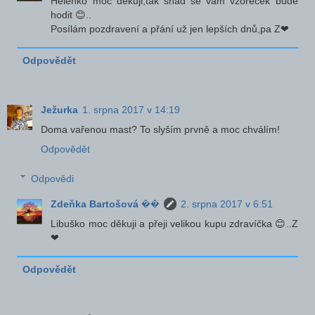
Helenko moc děkuji,tak snad se vám vzoreček bude
hodit 😊..
Posílám pozdravení a přání už jen lepších dnů,pa Z❤
Odpovědět
Ježurka
1. srpna 2017 v 14:19
Doma vařenou mast? To slyším prvně a moc chválím!
Odpovědět
Odpovědi
Zdeňka Bartošová ��
2. srpna 2017 v 6:51
Libuško moc děkuji a přeji velikou kupu zdravíčka 😊..Z
❤
Odpovědět