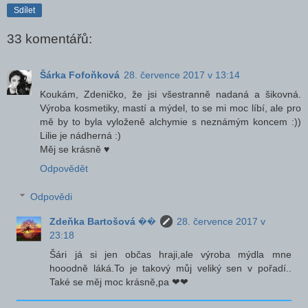
Sdílet
33 komentářů:
Šárka Fofoňková
28. července 2017 v 13:14
Koukám, Zdeničko, že jsi všestranně nadaná a šikovná.
Výroba kosmetiky, mastí a mýdel, to se mi moc líbí, ale pro
mě by to byla vyloženě alchymie s neznámým koncem :))
Lilie je nádherná :)
Měj se krásně ♥
Odpovědět
Odpovědi
Zdeňka Bartošová ��
28. července 2017 v
23:18
Šári já si jen občas hraji,ale výroba mýdla mne
hooodně láká.To je takový můj veliký sen v pořadí..
Také se měj moc krásně,pa ❤❤