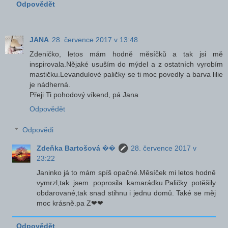
Odpovědět
JANA
28. července 2017 v 13:48
Zdeničko, letos mám hodně měsíčků a tak jsi mě
inspirovala.Nějaké usuším do mýdel a z ostatních vyrobím
mastičku.Levandulové paličky se ti moc povedly a barva lilie
je nádherná.
Přeji Ti pohodový víkend, pá Jana
Odpovědět
Odpovědi
Zdeňka Bartošová ��
28. července 2017 v
23:22
Janinko já to mám spíš opačné.Měsíček mi letos hodně
vymrzl,tak jsem poprosila kamarádku.Paličky potěšily
obdarované,tak snad stihnu i jednu domů. Také se měj
moc krásně.pa Z❤❤
Odpovědět