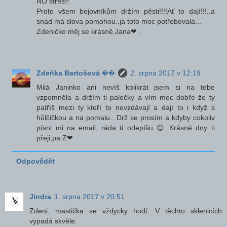
NO stres!!
Proto všem bojovníkům držím pěsti!!!!Ať to dají!!!..a
snad má slova pomohou..já toto moc potřebovala...
Zdeničko měj se krásně,Jana❤ .
Zdeňka Bartošová ��
2. srpna 2017 v 12:19
Milá Janinko ani nevíš kolikrát jsem si na tebe
vzpomněla a držím ti palečky a vím moc dobře že ty
patříš mezi ty kteří to nevzdávají a dají to i když s
hůlčičkou a na pomalu.. Drž se prosím a kdyby cokoliv
písni mi na email, ráda ti odepíšu.😊 Krásné dny ti
přeji,pa Z❤
Odpovědět
Jindra
1. srpna 2017 v 20:51
Zdeni, mastička se vždycky hodí. V těchto sklenicích
vypadá skvěle.