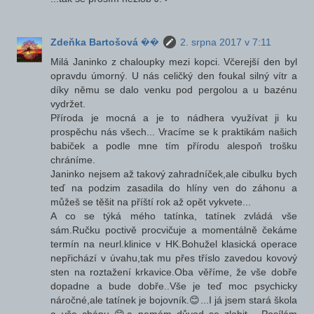
Zdeňka Bartošová ��
2. srpna 2017 v 7:11
Milá Janinko z chaloupky mezi kopci. Včerejší den byl
opravdu úmorný. U nás celičký den foukal silný vítr a
díky němu se dalo venku pod pergolou a u bazénu
vydržet.
Příroda je mocná a je to nádhera využívat ji ku
prospěchu nás všech... Vracíme se k praktikám našich
babiček a podle mne tím přírodu alespoň trošku
chráníme.
Janinko nejsem až takový zahradníček,ale cibulku bych
teď na podzim zasadila do hlíny ven do záhonu a
můžeš se těšit na příští rok až opět vykvete...
A co se týká mého tatínka, tatínek zvládá vše
sám.Ručku poctivě procvičuje a momentálně čekáme
termín na neurl.klinice v HK.Bohužel klasická operace
nepřichází v úvahu,tak mu přes tříslo zavedou kovový
sten na roztažení krkavice.Oba věříme, že vše dobře
dopadne a bude dobře..Vše je teď moc psychicky
náročné,ale tatínek je bojovník.😊...I já jsem stará škola