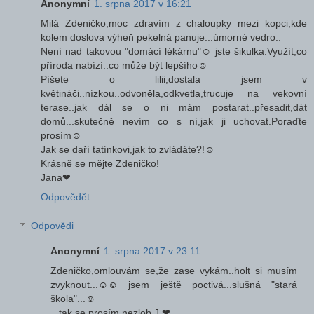
Anonymní
1. srpna 2017 v 16:21
Milá Zdeničko,moc zdravím z chaloupky mezi kopci,kde
kolem doslova výheň pekelná panuje...úmorné vedro..
Není nad takovou "domácí lékárnu"☺ jste šikulka.Využít,co
příroda nabízí..co může být lepšího☺
Píšete o lilii,dostala jsem v
květináči..nízkou..odvoněla,odkvetla,trucuje na vekovní
terase..jak dál se o ni mám postarat..přesadit,dát
domů...skutečně nevím co s ní,jak ji uchovat.Poraďte
prosím☺
Jak se daří tatínkovi,jak to zvládáte?!☺
Krásně se mějte Zdeničko!
Jana❤
Odpovědět
Odpovědi
Anonymní
1. srpna 2017 v 23:11
Zdeničko,omlouvám se,že zase vykám..holt si musím
zvyknout...☺☺ jsem ještě poctivá...slušná "stará
škola"...☺
...tak se prosím nezlob J.❤