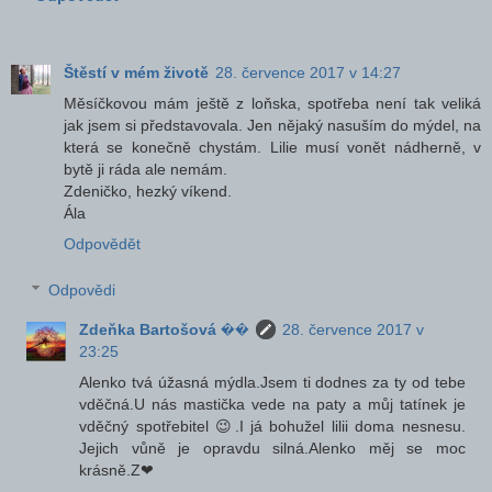
Štěstí v mém životě
28. července 2017 v 14:27
Měsíčkovou mám ještě z loňska, spotřeba není tak veliká
jak jsem si představovala. Jen nějaký nasuším do mýdel, na
která se konečně chystám. Lilie musí vonět nádherně, v
bytě ji ráda ale nemám.
Zdeničko, hezký víkend.
Ála
Odpovědět
Odpovědi
Zdeňka Bartošová ��
28. července 2017 v
23:25
Alenko tvá úžasná mýdla.Jsem ti dodnes za ty od tebe
vděčná.U nás mastička vede na paty a můj tatínek je
vděčný spotřebitel 😉.I já bohužel lilii doma nesnesu.
Jejich vůně je opravdu silná.Alenko měj se moc
krásně.Z❤