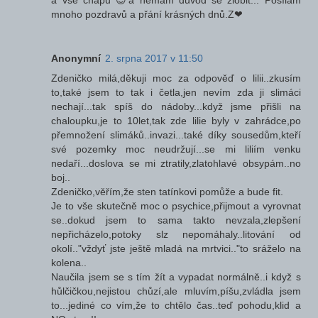
a vše chápu 😊a nemám důvod se zlobit... Posílám
mnoho pozdravů a přání krásných dnů.Z❤
Anonymní
2. srpna 2017 v 11:50
Zdeničko milá,děkuji moc za odpověď o lilii..zkusím
to,také jsem to tak i četla,jen nevím zda ji slimáci
nechají...tak spíš do nádoby...když jsme přišli na
chaloupku,je to 10let,tak zde lilie byly v zahrádce,po
přemnožení slimáků..invazi...také díky sousedům,kteří
své pozemky moc neudržují...se mi liliím venku
nedaří...doslova se mi ztratily,zlatohlavé obsypám..no
boj..
Zdeničko,věřím,že sten tatínkovi pomůže a bude fit.
Je to vše skutečně moc o psychice,přijmout a vyrovnat
se..dokud jsem to sama takto nevzala,zlepšení
nepřicházelo,potoky slz nepomáhaly..litování od
okolí.."vždyť jste ještě mladá na mrtvici.."to sráželo na
kolena..
Naučila jsem se s tím žít a vypadat normálně..i když s
hůlčičkou,nejistou chůzí,ale mluvím,píšu,zvládla jsem
to...jediné co vím,že to chtělo čas..teď pohodu,klid a