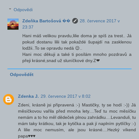
Odpovědi
Zdeňka Bartošová ��
28. července 2017 v
23:37
Hani máš velikou pravdu,lilie doma je spíš za trest.. Já
pokud dostanu lilii tak pokaždé šupajdí na zasklenou
lodžii..To se opravdu nedá 😉..
Hani moc děkuji a také ti posílám mnoho pozdravů a
přeji krásné,snad už sluníčkové dny.Z❤
Odpovědět
Zdenka J.
29. července 2017 v 8:02
Zdeni, krásně jsi připravená :-) Mastičky, ty se hodí :-)) Já
měsíčkovou vařila před mnoha lety....Teď tu moc měsíčku
nemám a to ho měl dědeček plnou zahrádku....Levanduli, tu
mám taky krátkou, tak je kytička a pak jí naplním pytlíčky :-)
A lilie moc nemusím, ale jsou krásné....Hezký víkend
papa♥♥♥