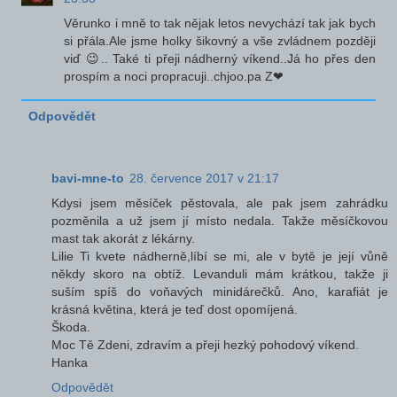
Věrunko i mně to tak nějak letos nevychází tak jak bych
si přála.Ale jsme holky šikovný a vše zvládnem později
viď 😉.. Také ti přeji nádherný víkend..Já ho přes den
prospím a noci propracuji..chjoo.pa Z❤
Odpovědět
bavi-mne-to
28. července 2017 v 21:17
Kdysi jsem měsíček pěstovala, ale pak jsem zahrádku
pozměnila a už jsem jí místo nedala. Takže měsíčkovou
mast tak akorát z lékárny.
Lilie Ti kvete nádherně,líbí se mi, ale v bytě je její vůně
někdy skoro na obtíž. Levanduli mám krátkou, takže ji
suším spíš do voňavých minidárečků. Ano, karafiát je
krásná květina, která je teď dost opomíjená.
Škoda.
Moc Tě Zdeni, zdravím a přeji hezký pohodový víkend.
Hanka
Odpovědět