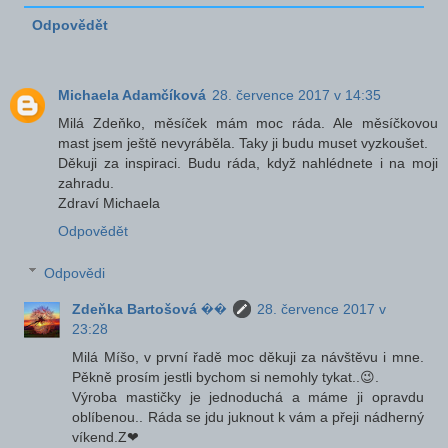
Odpovědět
Michaela Adamčíková
28. července 2017 v 14:35
Milá Zdeňko, měsíček mám moc ráda. Ale měsíčkovou
mast jsem ještě nevyráběla. Taky ji budu muset vyzkoušet.
Děkuji za inspiraci. Budu ráda, když nahlédnete i na moji
zahradu.
Zdraví Michaela
Odpovědět
Odpovědi
Zdeňka Bartošová ��
28. července 2017 v
23:28
Milá Míšo, v první řadě moc děkuji za návštěvu i mne.
Pěkně prosím jestli bychom si nemohly tykat..😉.
Výroba mastičky je jednoduchá a máme ji opravdu
oblíbenou.. Ráda se jdu juknout k vám a přeji nádherný
víkend.Z❤