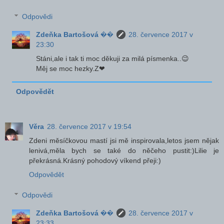
Odpovědi
Zdeňka Bartošová ��
28. července 2017 v
23:30
Stáni,ale i tak ti moc děkuji za milá písmenka..😉
Měj se moc hezky.Z❤
Odpovědět
Věra
28. července 2017 v 19:54
Zdeni měsíčkovou mastí jsi mě inspirovala,letos jsem nějak
lenivá,měla bych se také do něčeho pustit:)Lilie je
překrásná.Krásný pohodový víkend přeji:)
Odpovědět
Odpovědi
Zdeňka Bartošová ��
28. července 2017 v
23:33