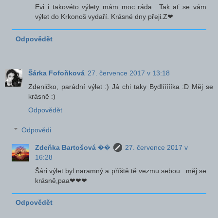
Evi i takovéto výlety mám moc ráda.. Tak ať se vám
výlet do Krkonoš vydaří. Krásné dny přeji.Z❤
Odpovědět
Šárka Fofoňková
27. července 2017 v 13:18
Zdeničko, parádní výlet :) Já chi taky Bydlíííííka :D Měj se
krásně :)
Odpovědět
Odpovědi
Zdeňka Bartošová ��
27. července 2017 v
16:28
Šári výlet byl naramný a příště tě vezmu sebou.. měj se
krásně,paa❤❤❤
Odpovědět