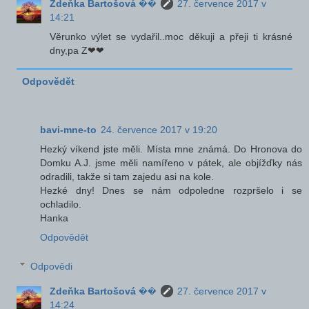
Zdeňka Bartošová ��
27. července 2017 v
14:21
Věrunko výlet se vydařil..moc děkuji a přeji ti krásné
dny,pa Z❤❤
Odpovědět
bavi-mne-to
24. července 2017 v 19:20
Hezký víkend jste měli. Místa mne známá. Do Hronova do
Domku A.J. jsme měli namířeno v pátek, ale objížďky nás
odradili, takže si tam zajedu asi na kole.
Hezké dny! Dnes se nám odpoledne rozpršelo i se
ochladilo.
Hanka
Odpovědět
Odpovědi
Zdeňka Bartošová ��
27. července 2017 v
14:24