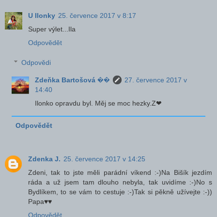
U Ilonky
25. července 2017 v 8:17
Super výlet...Ila
Odpovědět
Odpovědi
Zdeňka Bartošová ��
27. července 2017 v
14:40
Ilonko opravdu byl. Měj se moc hezky.Z❤
Odpovědět
Zdenka J.
25. července 2017 v 14:25
Zdeni, tak to jste měli parádní víkend :-)Na Bišík jezdím
ráda a už jsem tam dlouho nebyla, tak uvidíme :-)No s
Bydlíkem, to se vám to cestuje :-)Tak si pěkně užívejte :-))
Papa♥♥
Odpovědět