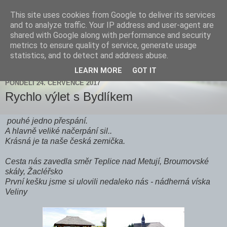
This site uses cookies from Google to deliver its services
Zdenička
and to analyze traffic. Your IP address and user-agent are
shared with Google along with performance and security
metrics to ensure quality of service, generate usage
statistics, and to detect and address abuse.
▼
LEARN MORE
GOT IT
PONDĚLÍ 24. ČERVENCE 2017
Rychlo výlet s Bydlíkem
pouhé jedno přespání.
A hlavně veliké načerpání sil..
Krásná je ta naše česká zemička.
Cesta nás zavedla směr Teplice nad Metují, Broumovské
skály, Žacléřsko
První kešku jsme si ulovili nedaleko nás - nádherná víska
Veliny