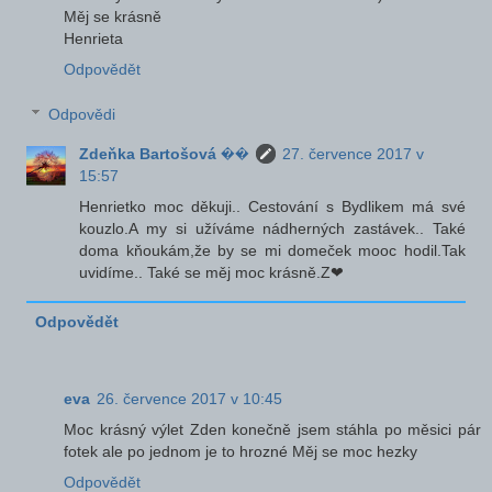
Měj se krásně
Henrieta
Odpovědět
Odpovědi
Zdeňka Bartošová ��
27. července 2017 v
15:57
Henrietko moc děkuji.. Cestování s Bydlikem má své
kouzlo.A my si užíváme nádherných zastávek.. Také
doma kňoukám,že by se mi domeček mooc hodil.Tak
uvidíme.. Také se měj moc krásně.Z❤
Odpovědět
eva
26. července 2017 v 10:45
Moc krásný výlet Zden konečně jsem stáhla po měsici pár
fotek ale po jednom je to hrozné Měj se moc hezky
Odpovědět