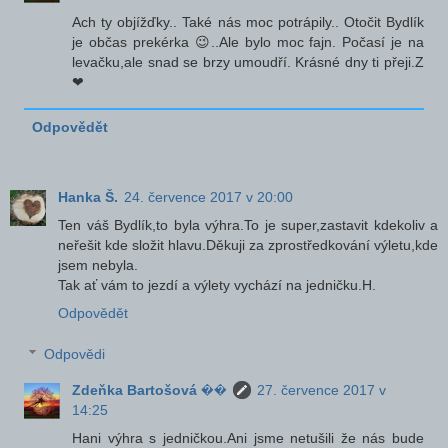
Ach ty objížďky.. Také nás moc potrápily.. Otočit Bydlík
je občas prekérka 😉..Ale bylo moc fajn. Počasí je na
levačku,ale snad se brzy umoudří. Krásné dny ti přeji.Z
❤
Odpovědět
Hanka Š.
24. července 2017 v 20:00
Ten váš Bydlík,to byla výhra.To je super,zastavit kdekoliv a
neřešit kde složit hlavu.Děkuji za zprostředkování výletu,kde
jsem nebyla.
Tak ať vám to jezdí a výlety vychází na jedničku.H.
Odpovědět
Odpovědi
Zdeňka Bartošová ��
27. července 2017 v
14:25
Hani výhra s jedničkou.Ani jsme netušili že nás bude