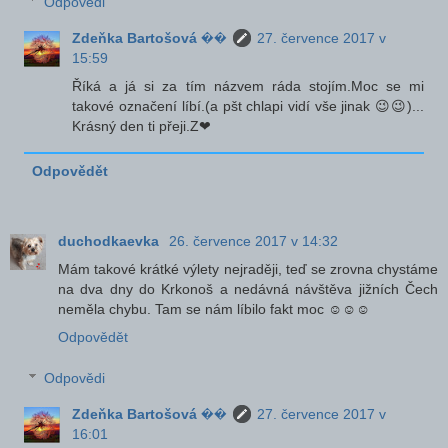
Odpovědi
Zdeňka Bartošová ��
27. července 2017 v
15:59
Říká a já si za tím názvem ráda stojím.Moc se mi
takové označení líbí.(a pšt chlapi vidí vše jinak 😉😉)...
Krásný den ti přeji.Z❤
Odpovědět
duchodkaevka
26. července 2017 v 14:32
Mám takové krátké výlety nejraději, teď se zrovna chystáme
na dva dny do Krkonoš a nedávná návštěva jižních Čech
neměla chybu. Tam se nám líbilo fakt moc ☺☺☺
Odpovědět
Odpovědi
Zdeňka Bartošová ��
27. července 2017 v
16:01