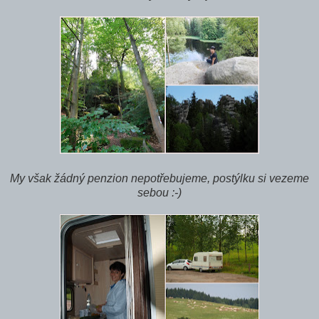
My však žádný penzion nepotřebujeme, postýlku si vezeme
sebou :-)