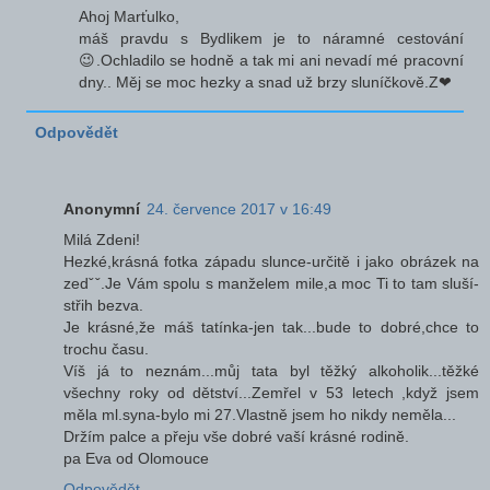
Ahoj Marťulko,
máš pravdu s Bydlikem je to náramné cestování
😉.Ochladilo se hodně a tak mi ani nevadí mé pracovní
dny.. Měj se moc hezky a snad už brzy sluníčkově.Z❤
Odpovědět
Anonymní
24. července 2017 v 16:49
Milá Zdeni!
Hezké,krásná fotka západu slunce-určitě i jako obrázek na
zedˇˇ.Je Vám spolu s manželem mile,a moc Ti to tam sluší-
střih bezva.
Je krásné,že máš tatínka-jen tak...bude to dobré,chce to
trochu času.
Víš já to neznám...můj tata byl těžký alkoholik...těžké
všechny roky od dětství...Zemřel v 53 letech ,když jsem
měla ml.syna-bylo mi 27.Vlastně jsem ho nikdy neměla...
Držím palce a přeju vše dobré vaší krásné rodině.
pa Eva od Olomouce
Odpovědět