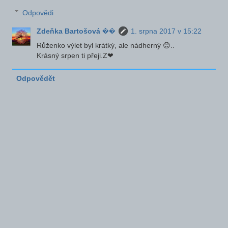
Odpovědi
Zdeňka Bartošová ��
1. srpna 2017 v 15:22
Růženko výlet byl krátký, ale nádherný 😊..
Krásný srpen ti přeji.Z❤
Odpovědět