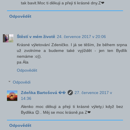
tak bavit.Moc ti děkuji a přeji ti krásné dny.Z❤
Odpovědět
Štěstí v mém životě
24. července 2017 v 20:06
Krásné výletování Zdeničko. I já se těším, že během srpna
už zvolníme a budeme také vyjíždět - jen ten Bydlík
nemáme :o)).
pa Ála
Odpovědět
Odpovědi
Zdeňka Bartošová ��
27. července 2017 v
14:36
Alenko moc děkuji a přeji ti krásné výlety,i když bez
Bydlika 😉.. Měj se moc krásně,pa Z❤
Odpovědět