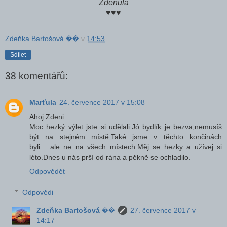
Zdeňula
♥♥♥
Zdeňka Bartošová ��
v
14:53
Sdílet
38 komentářů:
Marťula
24. července 2017 v 15:08
Ahoj Zdeni
Moc hezký výlet jste si udělali.Jó bydlík je bezva,nemusíš
být na stejném místě.Také jsme v těchto končinách
byli.....ale ne na všech místech.Měj se hezky a užívej si
léto.Dnes u nás prší od rána a pěkně se ochladilo.
Odpovědět
Odpovědi
Zdeňka Bartošová ��
27. července 2017 v
14:17