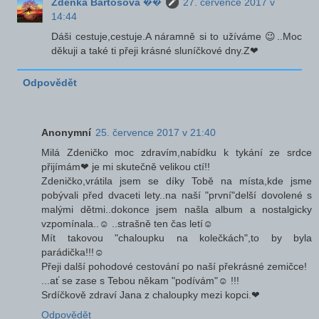
Zdeňka Bartošová ��
27. července 2017 v
14:44
Dáši cestuje,cestuje.A náramně si to užíváme 😉..Moc
děkuji a také ti přeji krásné sluníčkové dny.Z❤
Odpovědět
Anonymní
25. července 2017 v 21:40
Milá Zdeničko moc zdravím,nabídku k tykání ze srdce
přijímám❤ je mi skutečně velikou ctí!!
Zdeničko,vrátila jsem se díky Tobě na místa,kde jsme
pobývali před dvaceti lety..na naší "první"delší dovolené s
malými dětmi..dokonce jsem našla album a nostalgicky
vzpomínala..☺ ..strašně ten čas letí☺
Mít takovou "chaloupku na kolečkách",to by byla
parádička!!!☺
Přeji další pohodové cestování po naší překrásné zemičce!
...ať se zase s Tebou někam "podívám"☺ !!!
Srdíčkově zdraví Jana z chaloupky mezi kopci.❤
Odpovědět