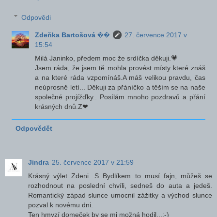
Odpovědi
Zdeňka Bartošová ��
27. července 2017 v
15:54
Milá Janinko, předem moc že srdíčka děkuji.💗
Jsem ráda, že jsem tě mohla provést místy které znáš
a na které ráda vzpomínáš.A máš velikou pravdu, čas
neúprosně letí... Děkuji za přáníčko a těším se na naše
společné projížďky.. Posílám mnoho pozdravů a přání
krásných dnů.Z❤
Odpovědět
Jindra
25. července 2017 v 21:59
Krásný výlet Zdeni. S Bydlíkem to musí fajn, můžeš se
rozhodnout na poslední chvíli, sedneš do auta a jedeš.
Romantický západ slunce umocnil zážitky a východ slunce
pozval k novému dni.
Ten hmyzí domeček by se mi možná hodil...:-)