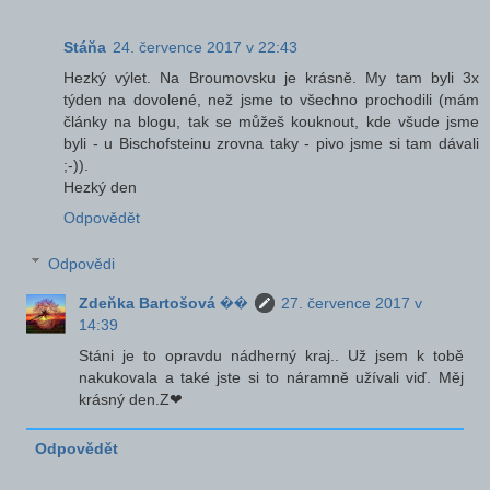
Stáňa
24. července 2017 v 22:43
Hezký výlet. Na Broumovsku je krásně. My tam byli 3x
týden na dovolené, než jsme to všechno prochodili (mám
články na blogu, tak se můžeš kouknout, kde všude jsme
byli - u Bischofsteinu zrovna taky - pivo jsme si tam dávali
;-)).
Hezký den
Odpovědět
Odpovědi
Zdeňka Bartošová ��
27. července 2017 v
14:39
Stáni je to opravdu nádherný kraj.. Už jsem k tobě
nakukovala a také jste si to náramně užívali viď. Měj
krásný den.Z❤
Odpovědět