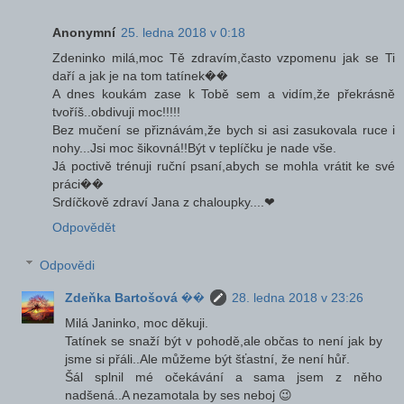
Anonymní
25. ledna 2018 v 0:18
Zdeninko milá,moc Tě zdravím,často vzpomenu jak se Ti
daří a jak je na tom tatínek��
A dnes koukám zase k Tobě sem a vidím,že překrásně
tvoříš..obdivuji moc!!!!!
Bez mučení se přiznávám,že bych si asi zasukovala ruce i
nohy...Jsi moc šikovná!!Být v teplíčku je nade vše.
Já poctivě trénuji ruční psaní,abych se mohla vrátit ke své
práci��
Srdíčkově zdraví Jana z chaloupky....❤
Odpovědět
Odpovědi
Zdeňka Bartošová ��
28. ledna 2018 v 23:26
Milá Janinko, moc děkuji.
Tatínek se snaží být v pohodě,ale občas to není jak by
jsme si přáli..Ale můžeme být šťastní, že není hůř.
Šál splnil mé očekávání a sama jsem z něho
nadšená..A nezamotala by ses neboj 😉