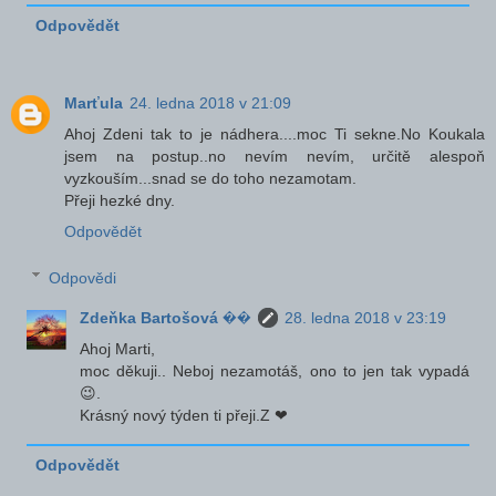
Odpovědět
Marťula
24. ledna 2018 v 21:09
Ahoj Zdeni tak to je nádhera....moc Ti sekne.No Koukala
jsem na postup..no nevím nevím, určitě alespoň
vyzkouším...snad se do toho nezamotam.
Přeji hezké dny.
Odpovědět
Odpovědi
Zdeňka Bartošová ��
28. ledna 2018 v 23:19
Ahoj Marti,
moc děkuji.. Neboj nezamotáš, ono to jen tak vypadá
😉.
Krásný nový týden ti přeji.Z ❤
Odpovědět