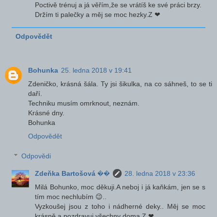
Poctivě trénuj a já věřím,že se vrátíš ke své práci brzy.
Držím ti palečky a měj se moc hezky.Z ❤
Odpovědět
Bohunka
25. ledna 2018 v 19:41
Zdeničko, krásná šála. Ty jsi šikulka, na co sáhneš, to se ti
daří.
Techniku musím omrknout, neznám.
Krásné dny.
Bohunka
Odpovědět
Odpovědi
Zdeňka Bartošová ��
28. ledna 2018 v 23:36
Milá Bohunko, moc děkuji.A neboj i já kaňkám, jen se s
tím moc nechlubím 😉..
Vyzkoušej jsou z toho i nádherné deky.. Měj se moc
krásně a pozdravuj všechny doma.Z ❤