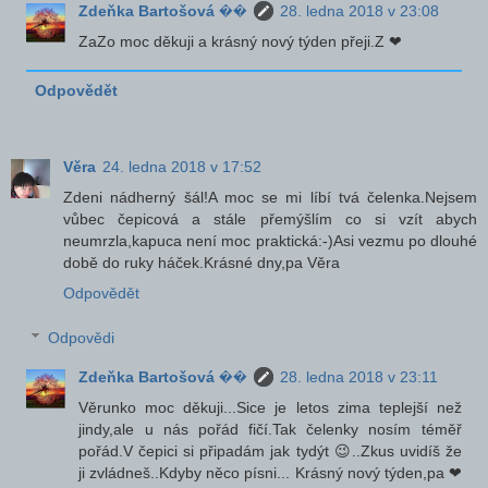
Zdeňka Bartošová ��
28. ledna 2018 v 23:08
ZaZo moc děkuji a krásný nový týden přeji.Z ❤
Odpovědět
Věra
24. ledna 2018 v 17:52
Zdeni nádherný šál!A moc se mi líbí tvá čelenka.Nejsem
vůbec čepicová a stále přemýšlím co si vzít abych
neumrzla,kapuca není moc praktická:-)Asi vezmu po dlouhé
době do ruky háček.Krásné dny,pa Věra
Odpovědět
Odpovědi
Zdeňka Bartošová ��
28. ledna 2018 v 23:11
Věrunko moc děkuji...Sice je letos zima teplejší než
jindy,ale u nás pořád fičí.Tak čelenky nosím téměř
pořád.V čepici si připadám jak tydýt 😉..Zkus uvidíš že
ji zvládneš..Kdyby něco písni... Krásný nový týden,pa ❤