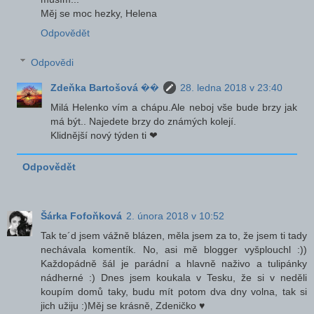
Měj se moc hezky, Helena
Odpovědět
Odpovědi
Zdeňka Bartošová ��
28. ledna 2018 v 23:40
Milá Helenko vím a chápu.Ale neboj vše bude brzy jak
má být.. Najedete brzy do známých kolejí.
Klidnější nový týden ti ❤
Odpovědět
Šárka Fofoňková
2. února 2018 v 10:52
Tak te´d jsem vážně blázen, měla jsem za to, že jsem ti tady
nechávala komentík. No, asi mě blogger vyšplouchl :))
Každopádně šál je parádní a hlavně naživo a tulipánky
nádherné :) Dnes jsem koukala v Tesku, že si v neděli
koupím domů taky, budu mít potom dva dny volna, tak si
jich užiju :)Měj se krásně, Zdeničko ♥