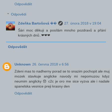
Odpovědět
Odpovědi
Zdeňka Bartošová ��
27. února 2018 v 19:04
Šári moc děkuji a posílám mnoho pozdravů a přání
krásných dnů..❤❤❤
Odpovědět
Unknown
26. června 2018 v 6:56
Zdeni mas to nadherny porad se to snazim pochopit ale muj
mozek stavkuje anglicke navody mi nepomuzou kdyz
neumim anglicky 😞 c2c je oro me sice vyzva ale i nadale
spanelska vesnice preji krasny den
Odpovědět