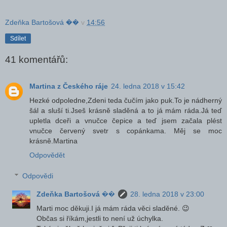
Zdeňka Bartošová ��
v
14:56
Sdílet
41 komentářů:
Martina z Českého ráje
24. ledna 2018 v 15:42
Hezké odpoledne,Zdeni teda čučím jako puk.To je nádherný
šál a sluší ti.Jseš krásně sladěná a to já mám ráda.Já teď
upletla dceři a vnučce čepice a teď jsem začala plést
vnučce červený svetr s copánkama. Měj se moc
krásně.Martina
Odpovědět
Odpovědi
Zdeňka Bartošová ��
28. ledna 2018 v 23:00
Marti moc děkuji.I já mám ráda věci sladěné. 😉
Občas si říkám,jestli to není už úchylka.