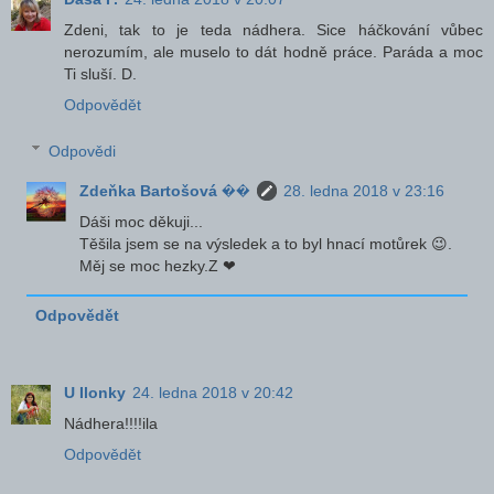
Zdeni, tak to je teda nádhera. Sice háčkování vůbec
nerozumím, ale muselo to dát hodně práce. Paráda a moc
Ti sluší. D.
Odpovědět
Odpovědi
Zdeňka Bartošová ��
28. ledna 2018 v 23:16
Dáši moc děkuji...
Těšila jsem se na výsledek a to byl hnací motůrek 😉.
Měj se moc hezky.Z ❤
Odpovědět
U Ilonky
24. ledna 2018 v 20:42
Nádhera!!!!ila
Odpovědět