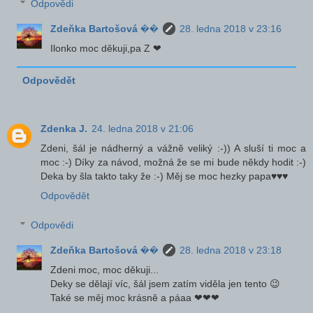
Odpovědi
Zdeňka Bartošová ��
28. ledna 2018 v 23:16
Ilonko moc děkuji,pa Z ❤
Odpovědět
Zdenka J.
24. ledna 2018 v 21:06
Zdeni, šál je nádherný a vážně veliký :-)) A sluší ti moc a
moc :-) Díky za návod, možná že se mi bude někdy hodit :-)
Deka by šla takto taky že :-) Měj se moc hezky papa♥♥♥
Odpovědět
Odpovědi
Zdeňka Bartošová ��
28. ledna 2018 v 23:18
Zdeni moc, moc děkuji...
Deky se dělají víc, šál jsem zatím viděla jen tento 😉
Také se měj moc krásně a páaa ❤❤❤