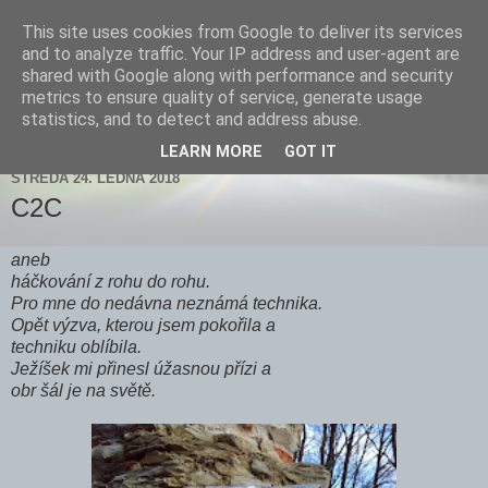
This site uses cookies from Google to deliver its services
Zdenička
and to analyze traffic. Your IP address and user-agent are
shared with Google along with performance and security
metrics to ensure quality of service, generate usage
statistics, and to detect and address abuse.
▼
LEARN MORE
GOT IT
STŘEDA 24. LEDNA 2018
C2C
aneb
háčkování z rohu do rohu.
Pro mne do nedávna neznámá technika.
Opět výzva, kterou jsem pokořila a
techniku oblíbila.
Ježíšek mi přinesl úžasnou přízi a
obr šál je na světě.