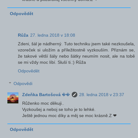
Odpovědět
Růža
27. ledna 2018 v 18:08
Zdeni, šál je nádherný. Tuto techniku jsem také nezkoušela,
vzoreček si uložím a příležitostně vyzkouším. Přiznám se,
že takové větší šály nebo šátky neumím nosit, ale na tobě
se mi vždy moc líbí. Sluší ti.:) Růža
Odpovědět
Odpovědi
Zdeňka Bartošová ��
28. ledna 2018 v 23:37
Růženko moc děkuji..
Vyzkoušej a neboj se toho je to lehké.
Ještě jednou moc díky a měj se moc krásně.Z ❤
Odpovědět