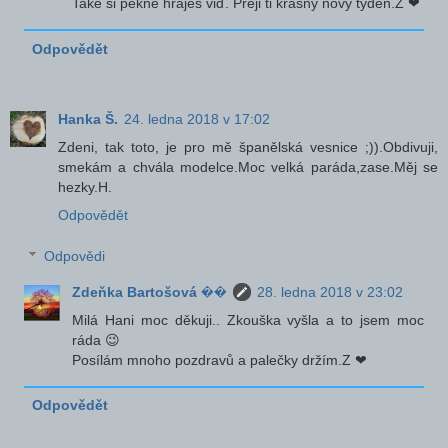
Také si pěkně hraješ viď. Přeji ti krásný nový týden.Z ❤
Odpovědět
Hanka Š.
24. ledna 2018 v 17:02
Zdeni, tak toto, je pro mě španělská vesnice ;)).Obdivuji,
smekám a chvála modelce.Moc velká paráda,zase.Měj se
hezky.H.
Odpovědět
Odpovědi
Zdeňka Bartošová ��
28. ledna 2018 v 23:02
Milá Hani moc děkuji.. Zkouška vyšla a to jsem moc
ráda 😉
Posílám mnoho pozdravů a palečky držím.Z ❤
Odpovědět