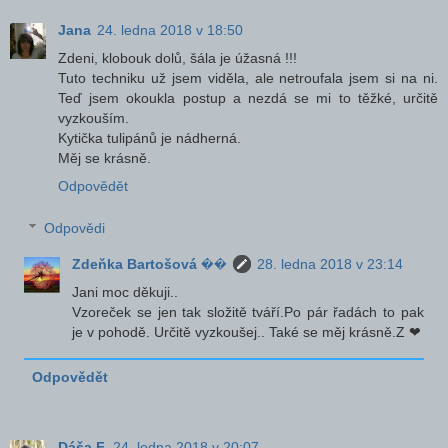
Jana
24. ledna 2018 v 18:50
Zdeni, klobouk dolů, šála je úžasná !!!
Tuto techniku už jsem viděla, ale netroufala jsem si na ni.
Teď jsem okoukla postup a nezdá se mi to těžké, určitě
vyzkouším.
Kytička tulipánů je nádherná.
Měj se krásně.
Odpovědět
Odpovědi
Zdeňka Bartošová ��
28. ledna 2018 v 23:14
Jani moc děkuji..
Vzoreček se jen tak složitě tváří.Po pár řadách to pak
je v pohodě. Určitě vyzkoušej.. Také se měj krásně.Z ❤
Odpovědět
Dáša F.
24. ledna 2018 v 20:07