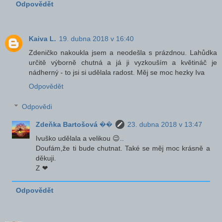
Odpovědět
Kaiva L.
19. dubna 2018 v 16:40
Zdeničko nakoukla jsem a neodešla s prázdnou. Lahůdka
určitě výborně chutná a já ji vyzkouším a květináč je
nádherný - to jsi si udělala radost. Měj se moc hezky Iva
Odpovědět
Odpovědi
Zdeňka Bartošová ��
23. dubna 2018 v 13:47
Ivuško udělala a velikou 😉..
Doufám,že ti bude chutnat. Také se měj moc krásně a
děkuji.
Z ❤
Odpovědět