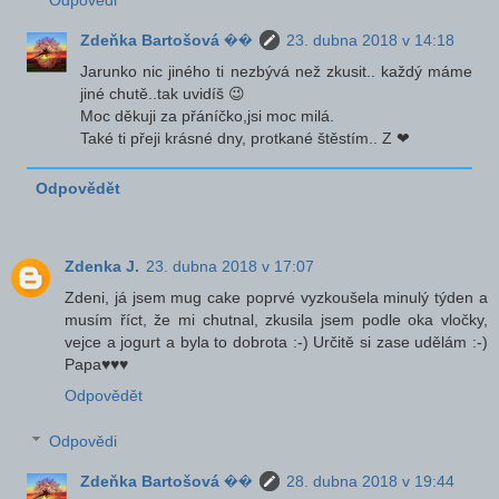
Zdeňka Bartošová ��
23. dubna 2018 v 14:18
Jarunko nic jiného ti nezbývá než zkusit.. každý máme
jiné chutě..tak uvidíš 😉
Moc děkuji za přáníčko,jsi moc milá.
Také ti přeji krásné dny, protkané štěstím.. Z ❤
Odpovědět
Zdenka J.
23. dubna 2018 v 17:07
Zdeni, já jsem mug cake poprvé vyzkoušela minulý týden a
musím říct, že mi chutnal, zkusila jsem podle oka vločky,
vejce a jogurt a byla to dobrota :-) Určitě si zase udělám :-)
Papa♥♥♥
Odpovědět
Odpovědi
Zdeňka Bartošová ��
28. dubna 2018 v 19:44