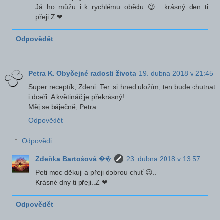
Já ho můžu i k rychlému obědu 😉.. krásný den ti
přeji.Z ❤
Odpovědět
Petra K. Obyčejné radosti života
19. dubna 2018 v 21:45
Super receptík, Zdeni. Ten si hned uložím, ten bude chutnat
i dceři. A květináč je překrásný!
Měj se báječně, Petra
Odpovědět
Odpovědi
Zdeňka Bartošová ��
23. dubna 2018 v 13:57
Peti moc děkuji a přeji dobrou chuť 😉..
Krásné dny ti přeji..Z ❤
Odpovědět