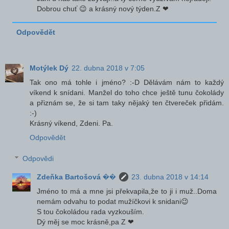
Dobrou chuť 😉 a krásný nový týden.Z ❤
Odpovědět
Motýlek Dý
22. dubna 2018 v 7:05
Tak ono má tohle i jméno? :-D Dělávám nám to každý
víkend k snídani. Manžel do toho chce ještě tunu čokolády
a přiznám se, že si tam taky nějaký ten čtvereček přidám.
:-)
Krásný víkend, Zdeni. Pa.
Odpovědět
Odpovědi
Zdeňka Bartošová ��
23. dubna 2018 v 14:14
Jméno to má a mne jsi překvapila,že to ji i muž..Doma
nemám odvahu to podat mužíčkovi k snidani😉
S tou čokoládou rada vyzkouším.
Dý měj se moc krásně,pa Z ❤