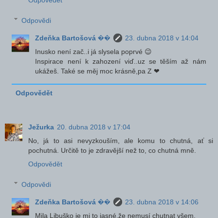
Odpovědět
Odpovědi
Zdeňka Bartošová ��
23. dubna 2018 v 14:04
Inusko není zač..i já slysela poprvé 😉
Inspirace není k zahození viď..uz se těším až nám
ukážeš. Také se měj moc krásně,pa Z ❤
Odpovědět
Ježurka
20. dubna 2018 v 17:04
No, já to asi nevyzkouším, ale komu to chutná, ať si
pochutná. Určitě to je zdravější než to, co chutná mně.
Odpovědět
Odpovědi
Zdeňka Bartošová ��
23. dubna 2018 v 14:06
Mila Libuško je mi to jasné,že nemusí chutnat všem.