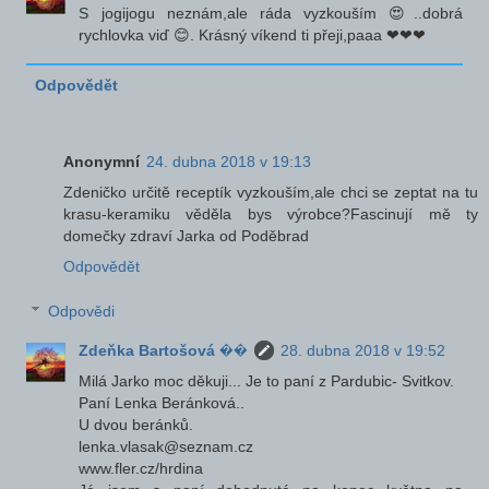
S jogijogu neznám,ale ráda vyzkouším 😍..dobrá
rychlovka viď 😊. Krásný víkend ti přeji,paaa ❤❤❤
Odpovědět
Anonymní
24. dubna 2018 v 19:13
Zdeničko určitě receptík vyzkouším,ale chci se zeptat na tu
krasu-keramiku věděla bys výrobce?Fascinují mě ty
domečky zdraví Jarka od Poděbrad
Odpovědět
Odpovědi
Zdeňka Bartošová ��
28. dubna 2018 v 19:52
Milá Jarko moc děkuji... Je to paní z Pardubic- Svitkov.
Paní Lenka Beránková..
U dvou beránků.
lenka.vlasak@seznam.cz
www.fler.cz/hrdina