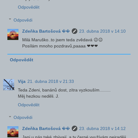
Odpovědět
Odpovědi
Zdeňka Bartošová ��
23. dubna 2018 v 14:10
Milá Maruško..to jsem teda zvědavá 😉😉
Posílám mnoho pozdravů,paaaa ❤❤❤
Odpovědět
Vija
21. dubna 2018 v 21:33
Teda Zdeni, banánů dost, zítra vyzkouším.........
Měj hezkou neděli. J.
Odpovědět
Odpovědi
Zdeňka Bartošová ��
23. dubna 2018 v 14:12
Jani u nás také zbývají..a ty černé využívám nejraději.