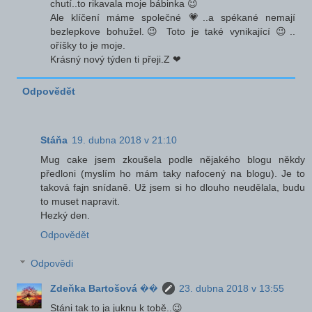
chutí..to rikavala moje bábinka 😉
Ale klíčení máme společné 💗..a spékané nemají
bezlepkove bohužel.😉 Toto je také vynikající 😉..
oříšky to je moje.
Krásný nový týden ti přeji.Z ❤
Odpovědět
Stáňa
19. dubna 2018 v 21:10
Mug cake jsem zkoušela podle nějakého blogu někdy
předloni (myslím ho mám taky nafocený na blogu). Je to
taková fajn snídaně. Už jsem si ho dlouho neudělala, budu
to muset napravit.
Hezký den.
Odpovědět
Odpovědi
Zdeňka Bartošová ��
23. dubna 2018 v 13:55
Stáni tak to ja juknu k tobě..😉