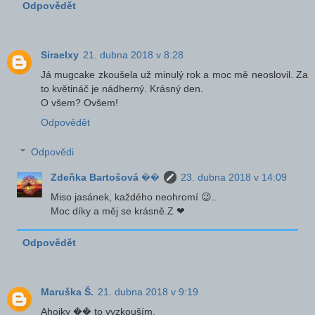
Odpovědět
Siraelxy
21. dubna 2018 v 8:28
Já mugcake zkoušela už minulý rok a moc mě neoslovil. Za
to květináč je nádherný. Krásný den.
O všem? Ovšem!
Odpovědět
Odpovědi
Zdeňka Bartošová ��
23. dubna 2018 v 14:09
Miso jasánek, každého neohromí 😉..
Moc díky a měj se krásně.Z ❤
Odpovědět
Maruška Š.
21. dubna 2018 v 9:19
Ahojky �� to vyzkouším.