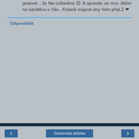
jasánek , že fler.cz/bedina 😊.A opravdu se moc těším
na návštěvu u Vás.. Krásné májové dny Vám přeji.Z ❤
Odpovědět
‹
›
Domovská stránka