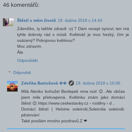
46 komentářů:
Štěstí v mém životě
19. dubna 2018 v 14:43
Zdeničko, ty takhle zdravě :o) ? Dám recept synovi, ten má
tyhle dobroty rád s müsli. Květináč je moc hezký, čím je
osázený? Pokojovou květinou?
Moc zdravím.
Ála
Odpovědět
Odpovědi
Zdeňka Bartošová ��
19. dubna 2018 v 15:00
Milá Alenko bohužel Bezlepek mne nutí 😉..Ale občas
jsem mile překvapená. Květinku znám jako domácí
štěstí 😉.https://www.ceskestavby.cz › rostliny › d...
Domácí štěstí | Helxine soleirolii,Soleirolia soleirolii:
pěstování
Také posílám mnoho pozdravů.Z ❤