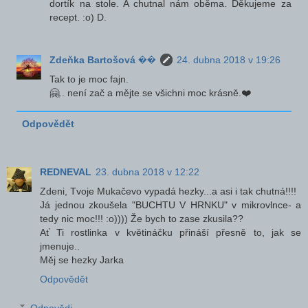
dortík na stole. A chutnal nám oběma. Děkujeme za
recept. :o) D.
Zdeňka Bartošová ��
24. dubna 2018 v 19:26
Tak to je moc fajn.
🤗.. není zač a mějte se všichni moc krásně.❤️
Odpovědět
REDNEVAL
23. dubna 2018 v 12:22
Zdeni, Tvoje Mukačevo vypadá hezky...a asi i tak chutná!!!!
Já jednou zkoušela "BUCHTU V HRNKU" v mikrovlnce- a
tedy nic moc!!! :o)))) Že bych to zase zkusila??
Ať Ti rostlinka v květináčku přináší přesně to, jak se
jmenuje..
Měj se hezky Jarka
Odpovědět
Odpovědi