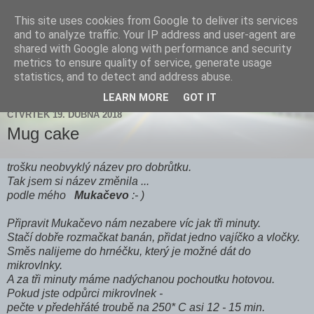
This site uses cookies from Google to deliver its services
Zdenička
and to analyze traffic. Your IP address and user-agent are
shared with Google along with performance and security
metrics to ensure quality of service, generate usage
statistics, and to detect and address abuse.
▼
LEARN MORE
GOT IT
ČTVRTEK 19. DUBNA 2018
Mug cake
trošku neobvyklý název pro dobrůtku.
Tak jsem si název změnila ...
podle mého
Mukačevo
:- )
Připravit Mukačevo nám nezabere víc jak tři minuty.
Stačí dobře rozmačkat banán, přidat jedno vajíčko a vločky.
Směs nalijeme do hrnéčku, který je možné dát do
mikrovlnky.
A za tři minuty máme nadýchanou pochoutku hotovou.
Pokud jste odpůrci mikrovlnek -
pečte v předehřáté troubě na 250* C asi 12 - 15 min.