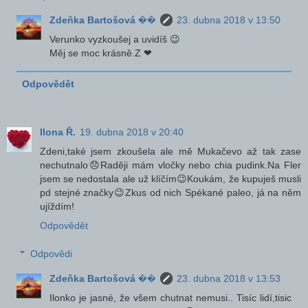
Zdeňka Bartošová ��
23. dubna 2018 v 13:50
Verunko vyzkoušej a uvidíš 😉
Měj se moc krásně.Z ❤
Odpovědět
Ilona Ř.
19. dubna 2018 v 20:40
Zdeni,také jsem zkoušela ale mě Mukačevo až tak zase
nechutnalo😞Raději mám vločky nebo chia pudink.Na Fler
jsem se nedostala ale už klíčím😉Koukám, že kupuješ musli
pd stejné značky😉Zkus od nich Spékané paleo, já na něm
ujíždím!
Odpovědět
Odpovědi
Zdeňka Bartošová ��
23. dubna 2018 v 13:53
Ilonko je jasné, že všem chutnat nemusi.. Tisíc lidí,tisic