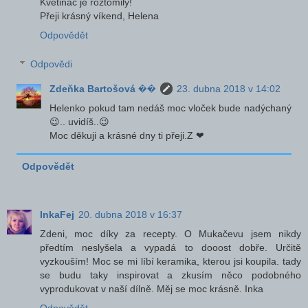
Květináč je roztomilý!
Přeji krásný víkend, Helena
Odpovědět
Odpovědi
Zdeňka Bartošová ��
23. dubna 2018 v 14:02
Helenko pokud tam nedáš moc vloček bude nadýchaný
😉.. uvidíš..😉
Moc děkuji a krásné dny ti přeji.Z ❤
Odpovědět
InkaFej
20. dubna 2018 v 16:37
Zdeni, moc díky za recepty. O Mukačevu jsem nikdy
předtím neslyšela a vypadá to dooost dobře. Určitě
vyzkouším! Moc se mi líbí keramika, kterou jsi koupila. tady
se budu taky inspirovat a zkusím něco podobného
vyprodukovat v naší dílně. Měj se moc krásně. Inka