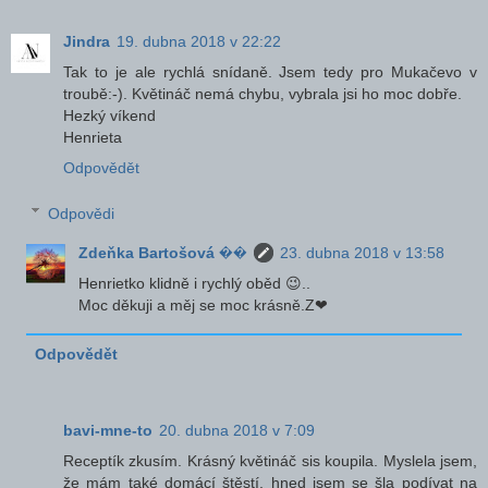
Jindra
19. dubna 2018 v 22:22
Tak to je ale rychlá snídaně. Jsem tedy pro Mukačevo v
troubě:-). Květináč nemá chybu, vybrala jsi ho moc dobře.
Hezký víkend
Henrieta
Odpovědět
Odpovědi
Zdeňka Bartošová ��
23. dubna 2018 v 13:58
Henrietko klidně i rychlý oběd 😉..
Moc děkuji a měj se moc krásně.Z❤
Odpovědět
bavi-mne-to
20. dubna 2018 v 7:09
Receptík zkusím. Krásný květináč sis koupila. Myslela jsem,
že mám také domácí štěstí, hned jsem se šla podívat na