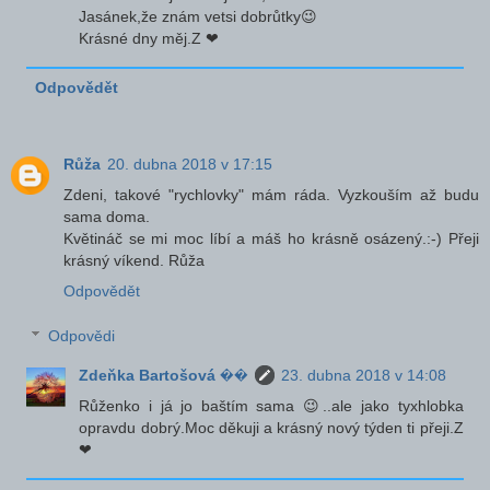
Jasánek,že znám vetsi dobrůtky😉
Krásné dny měj.Z ❤
Odpovědět
Růža
20. dubna 2018 v 17:15
Zdeni, takové "rychlovky" mám ráda. Vyzkouším až budu
sama doma.
Květináč se mi moc líbí a máš ho krásně osázený.:-) Přeji
krásný víkend. Růža
Odpovědět
Odpovědi
Zdeňka Bartošová ��
23. dubna 2018 v 14:08
Růženko i já jo baštím sama 😉..ale jako tyxhlobka
opravdu dobrý.Moc děkuji a krásný nový týden ti přeji.Z
❤