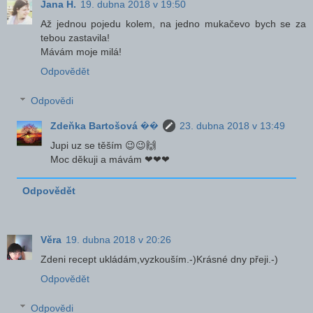
Jana H.
19. dubna 2018 v 19:50
Až jednou pojedu kolem, na jedno mukačevo bych se za
tebou zastavila!
Mávám moje milá!
Odpovědět
Odpovědi
Zdeňka Bartošová ��
23. dubna 2018 v 13:49
Jupi uz se těším 😉😉🙌
Moc děkuji a mávám ❤❤❤
Odpovědět
Věra
19. dubna 2018 v 20:26
Zdeni recept ukládám,vyzkouším.-)Krásné dny přeji.-)
Odpovědět
Odpovědi