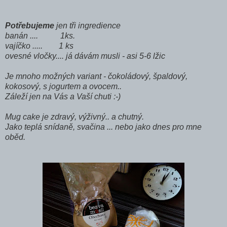
Potřebujeme
jen tři ingredience
banán .... 1ks.
vajíčko ..... 1 ks
ovesné vločky.... já dávám musli - asi 5-6 lžic
Je mnoho možných variant - čokoládový, špaldový,
kokosový, s jogurtem a ovocem..
Záleží jen na Vás a Vaší chuti :-)
Mug cake je zdravý, výživný.. a chutný.
Jako teplá snídaně, svačina ... nebo jako dnes pro mne
oběd.