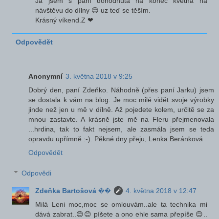
Já jsem s paní dohodnutá na konec května na
návštěvu do dílny 😊 uz teď se těším.
Krásný víkend.Z ❤
Odpovědět
Anonymní
3. května 2018 v 9:25
Dobrý den, paní Zdeňko. Náhodně (přes paní Jarku) jsem
se dostala k vám na blog. Je moc milé vidět svoje výrobky
jinde než jen u mě v dílně. Až pojedete kolem, určitě se za
mnou zastavte. A krásně jste mě na Fleru přejmenovala
...hrdina, tak to fakt nejsem, ale zasmála jsem se teda
opravdu upřímně :-). Pěkné dny přeju, Lenka Beránková
Odpovědět
Odpovědi
Zdeňka Bartošová ��
4. května 2018 v 12:47
Milá Leni moc,moc se omlouvám..ale ta technika mi
dává zabrat..😊😊 píšete a ono ehle sama přepíše 😊..