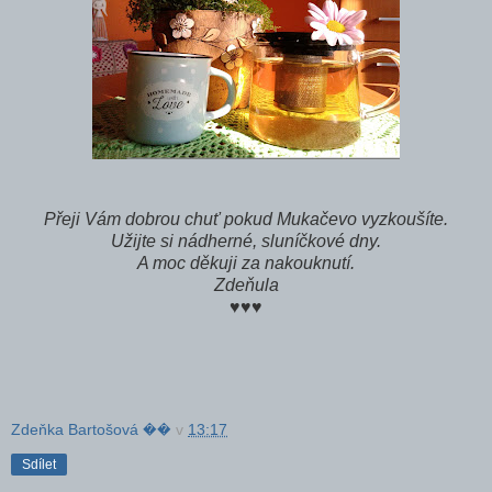
Přeji Vám dobrou chuť pokud Mukačevo vyzkoušíte.
Užijte si nádherné, sluníčkové dny.
A moc děkuji za nakouknutí.
Zdeňula
♥♥♥
Zdeňka Bartošová ��
v
13:17
Sdílet