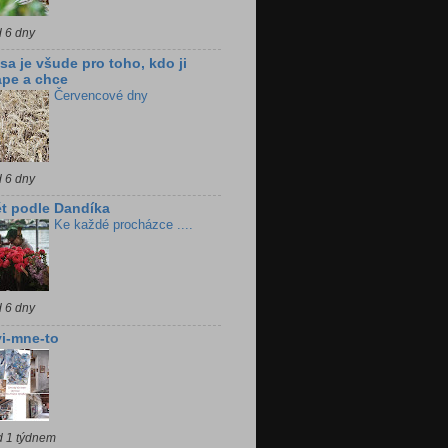
d 6 dny
sa je všude pro toho, kdo ji
pe a chce
Červencové dny
d 6 dny
t podle Dandíka
Ke každé procházce ....
d 6 dny
i-mne-to
d 1 týdnem