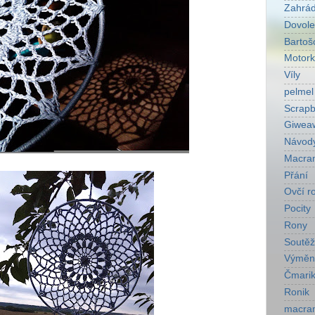
Zahrá
Dovol
Bartoš
Motork
Víly
pelmel
Scrapb
Giwea
Návod
Macra
Přání
Ovčí r
Pocity
Rony
Soutěž
Výměn
Čmarik
Ronik
macra