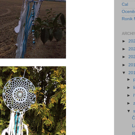
Cal
Oceně
Ronik 
ARCHI
►
20
►
20
►
20
►
20
▼
20
►
►
►
►
▼
Č
L
R