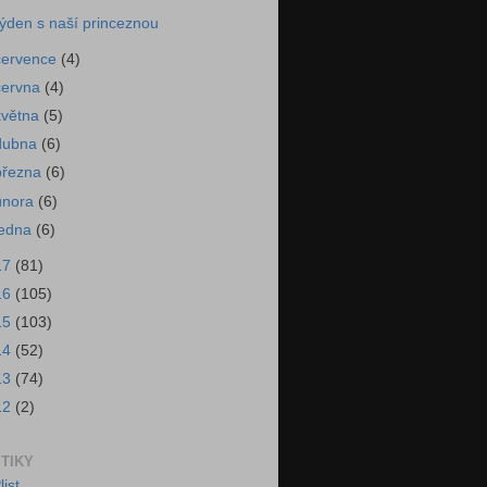
ýden s naší princeznou
července
(4)
června
(4)
května
(5)
dubna
(6)
března
(6)
února
(6)
ledna
(6)
17
(81)
16
(105)
15
(103)
14
(52)
13
(74)
12
(2)
STIKY