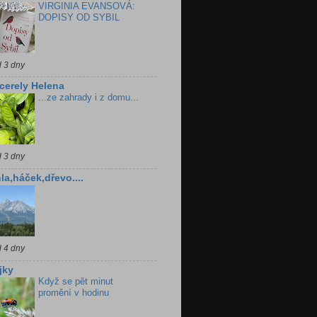
VIRGINIA EVANSOVÁ:
DOPISY OD SYBIL
d 3 dny
cerely Helena
...ze zahrady i z domu...
d 3 dny
la,háček,dřevo....
d 4 dny
jky
Když se pět minut
promění v hodinu