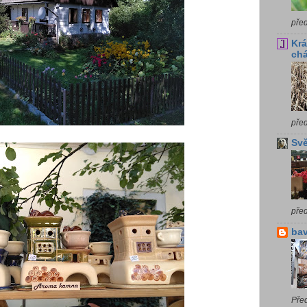
pře
Krá
chá
pře
Svě
pře
bav
Pře