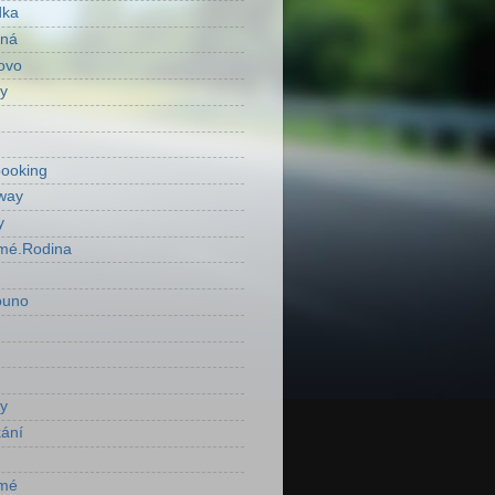
dka
ená
ovo
y
ooking
way
y
mé.Rodina
ouno
y
ání
mé