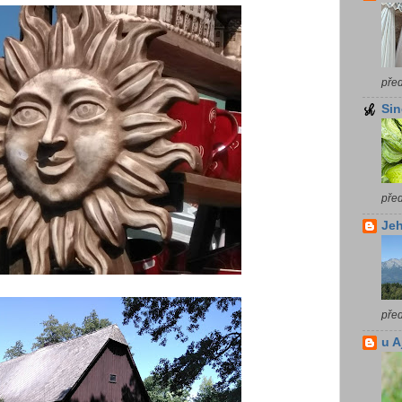
pře
Sin
pře
Jeh
pře
u A