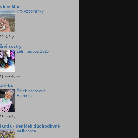
olina Mia
Pro vzpomínky
 2 týdny
ěné sestry
Letní provoz 2026
d 1 měsícem
ndorka
Šátek pastelová
Harmonie
 3 měsíci
šanda - deníček důchodkyně
Velikonoce