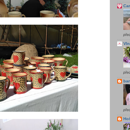
Car
před
Vln
pře
ba
před
Ho