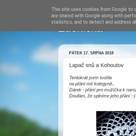
This site uses cookies from Google to de
are shared with Google along with perfo
statistics, and to detect and address a
Zdenička
PÁTEK 17. SRPNA 2018
Lapač snů a Kohoutov
Tentokrát jsem tvořila
na přání mé kolegyně..
Dárek - přání pro mužíčka k nar
Doufám, že splníme jeho přání :-)