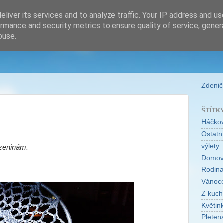
liver its services and to analyze traffic. Your IP address and u
rmance and security metrics to ensure quality of service, gene
buse.
Zdeničk
ŠTÍTK
Háčko
Ostatní
výlety
ozeninám.
Domo
Rodin
Vánoc
Z kuch
Květin
Pleten