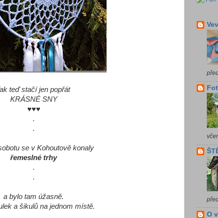
Vev
pře
Fot
ak teď stačí jen popřát
KRÁSNÉ SNY
♥♥♥
.
.
vče
sobotu se v Kohoutově konaly
ŠTĚ
řemeslné trhy
.
.
a bylo tam úžasně.
pře
kulek a šikulů na jednom místě.
O 