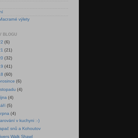
ní
Macramé výlety
V BLOGU
22
(6)
21
(21)
20
(32)
19
(41)
18
(60)
prosince
(6)
listopadu
(4)
října
(4)
září
(5)
srpna
(4)
arování v kuchyni :-)
apač snů a Kohoutov
ivers Walk Shawl