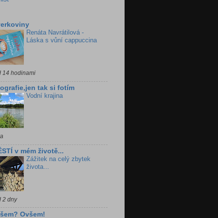
erkoviny
Renáta Navrátilová -
Láska s vůní cappuccina
d 14 hodinami
ografie,jen tak si fotím
Vodní krajina
ra
STÍ v mém životě...
Zážitek na celý zbytek
života...
d 2 dny
všem? Ovšem!