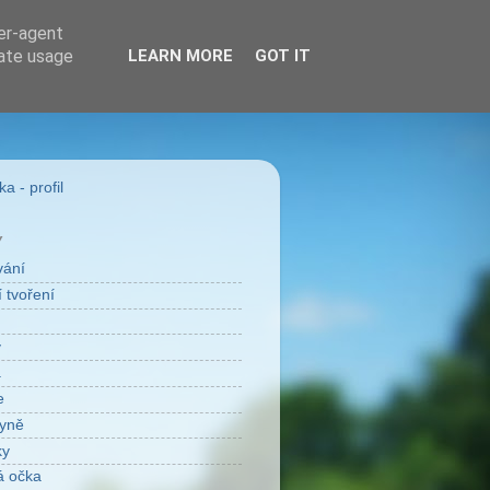
ser-agent
rate usage
LEARN MORE
GOT IT
a - profil
Y
vání
 tvoření
v
a
e
yně
ky
á očka