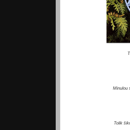
T
Minulou 
Tolik ši