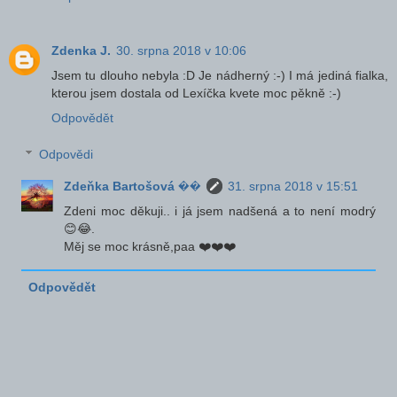
Zdenka J.
30. srpna 2018 v 10:06
Jsem tu dlouho nebyla :D Je nádherný :-) I má jediná fialka,
kterou jsem dostala od Lexíčka kvete moc pěkně :-)
Odpovědět
Odpovědi
Zdeňka Bartošová ��
31. srpna 2018 v 15:51
Zdeni moc děkuji.. i já jsem nadšená a to není modrý
😊😂.
Měj se moc krásně,paa ❤️❤️❤️
Odpovědět