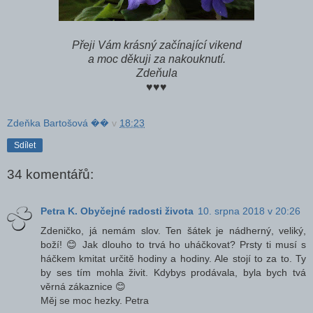
Přeji Vám krásný začínající vikend
a moc děkuji za nakouknutí.
Zdeňula
♥♥♥
Zdeňka Bartošová ��
v
18:23
Sdílet
34 komentářů:
Petra K. Obyčejné radosti života
10. srpna 2018 v 20:26
Zdeničko, já nemám slov. Ten šátek je nádherný, veliký,
boží! 😊 Jak dlouho to trvá ho uháčkovat? Prsty ti musí s
háčkem kmitat určitě hodiny a hodiny. Ale stojí to za to. Ty
by ses tím mohla živit. Kdybys prodávala, byla bych tvá
věrná zákaznice 😊
Měj se moc hezky. Petra