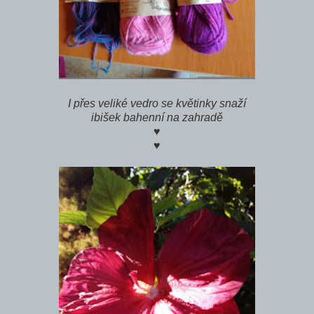
I přes veliké vedro se květinky snaží
ibišek bahenní na zahradě
♥
♥