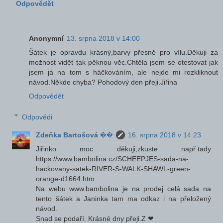
Odpovědět
Anonymní
13. srpna 2018 v 14:00
Šátek je opravdu krásný,barvy přesně pro vílu.Děkuji za
možnost vidět tak pěknou věc.Chtěla jsem se otestovat jak
jsem já na tom s háčkováním, ale nejde mi rozkliknout
návod.Někde chyba? Pohodový den přeji.Jiřina
Odpovědět
Odpovědi
Zdeňka Bartošová ��
16. srpna 2018 v 14:23
Jiřinko moc děkuji,zkuste např.tady
https://www.bambolina.cz/SCHEEPJES-sada-na-
hackovany-satek-RIVER-S-WALK-SHAWL-green-
orange-d1664.htm
Na webu www.bambolina je na prodej celá sada na
tento šátek a Janinka tam ma odkaz i na přeložený
návod.
Snad se podaří. Krásné dny přeji.Z ❤