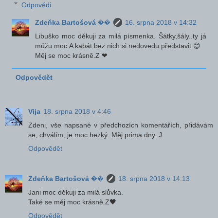
Odpovědi
Zdeňka Bartošová ��
16. srpna 2018 v 14:32
Libuško moc děkuji za milá písmenka. Šátky,šály..ty já
můžu moc.A kabát bez nich si nedovedu představit 😊
Měj se moc krásně.Z ❤
Odpovědět
Vija
18. srpna 2018 v 4:46
Zdeni, vše napsané v předchozích komentářích, přidávám
se, chválím, je moc hezký. Měj prima dny. J.
Odpovědět
Zdeňka Bartošová ��
18. srpna 2018 v 14:13
Jani moc děkuji za milá slůvka.
Také se měj moc krásně.Z🖤
Odpovědět