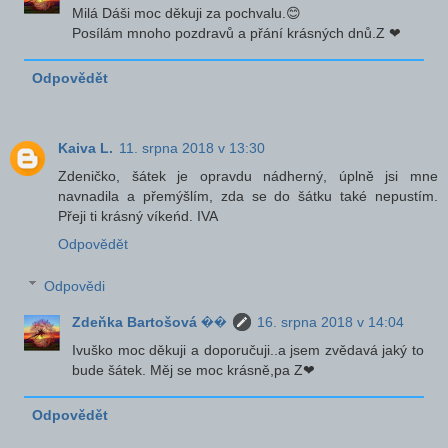
Milá Dáši moc děkuji za pochvalu.😊
Posílám mnoho pozdravů a přání krásných dnů.Z ❤
Odpovědět
Kaiva L.
11. srpna 2018 v 13:30
Zdeničko, šátek je opravdu nádherný, úplně jsi mne
navnadila a přemýšlím, zda se do šátku také nepustím.
Přeji ti krásný víkeńd. IVA
Odpovědět
Odpovědi
Zdeňka Bartošová ��
16. srpna 2018 v 14:04
Ivuško moc děkuji a doporučuji..a jsem zvědavá jaký to
bude šátek. Měj se moc krásně,pa Z❤
Odpovědět