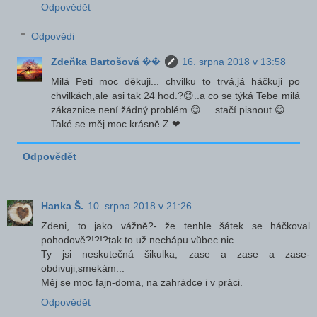
Odpovědět
Odpovědi
Zdeňka Bartošová ��
16. srpna 2018 v 13:58
Milá Peti moc děkuji... chvilku to trvá,já háčkuji po
chvilkách,ale asi tak 24 hod.?😊..a co se týká Tebe milá
zákaznice není žádný problém 😊.... stačí pisnout 😊.
Také se měj moc krásně.Z ❤
Odpovědět
Hanka Š.
10. srpna 2018 v 21:26
Zdeni, to jako vážně?- že tenhle šátek se háčkoval
pohodově?!?!?tak to už nechápu vůbec nic.
Ty jsi neskutečná šikulka, zase a zase a zase-
obdivuji,smekám...
Měj se moc fajn-doma, na zahrádce i v práci.
Odpovědět