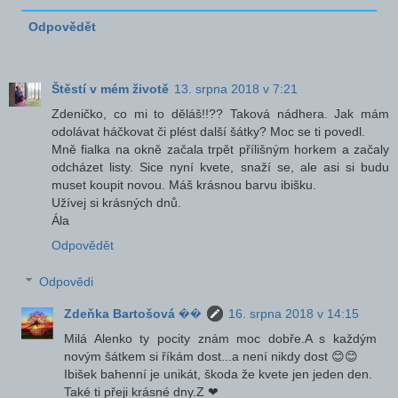
Odpovědět
Štěstí v mém životě
13. srpna 2018 v 7:21
Zdeničko, co mi to děláš!!?? Taková nádhera. Jak mám
odolávat háčkovat či plést další šátky? Moc se ti povedl.
Mně fialka na okně začala trpět přílišným horkem a začaly
odcházet listy. Sice nyní kvete, snaží se, ale asi si budu
muset koupit novou. Máš krásnou barvu ibišku.
Užívej si krásných dnů.
Ála
Odpovědět
Odpovědi
Zdeňka Bartošová ��
16. srpna 2018 v 14:15
Milá Alenko ty pocity znám moc dobře.A s každým
novým šátkem si říkám dost...a není nikdy dost 😊😊
Ibišek bahenní je unikát, škoda že kvete jen jeden den.
Také ti přeji krásné dny.Z ❤