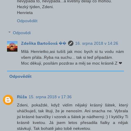
nevypadá to, nevypadá...a květiny dělají co mohou.
Hezký týden, Zdeni.
Henrieta
Odpovědět
Odpovědi
Zdeňka Bartošová ��
16. srpna 2018 v 14:26
Milá Henrietko,asi tušíš jak moc bych si tu vodu nám
všem přála..Ryba na suchu... tak si teď připadám.
Moc děkuji, posílám pozdrav a měj se moc krásně.Z ❤
Odpovědět
Růža
15. srpna 2018 v 17:36
Zdeni, pokaždé, když vidím nějaký krásný šátek, který
uháčkuješ, tak lituji, že je nenosím. Ani snacha ne. Vybrala
jsi krásné barvičky i vzorek a šátek je nádherný.:) I kytičky Ti
krásně kvetou. Já jsem letos přesadila fialky a nějak
stávkují. Tak bohatě jako tobě nekvetou.