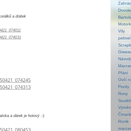
Zahrá
Dovol
orálků a drátek
Bartoš
Motork
Víly
pelmel
Scrapb
Giwea
Návod
Macra
Přání
Ovčí r
Pocity
Rony
Soutěž
Výměn
Čmarik
tska a dárek je hotový :-)
Ronik
macra