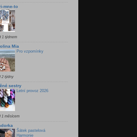
i-mne-to
d 1 týdnem
olina Mia
Pro vzpomínky
 2 týdny
ěné sestry
Letní provoz 2026
d 1 měsícem
ndorka
Šátek pastelová
Harmonie