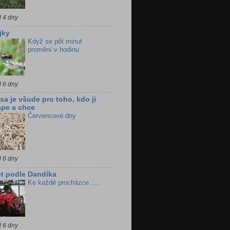
d 4 dny
jky
Když se pět minut
promění v hodinu
d 6 dny
sa je všude pro toho, kdo ji
pe a chce
Červencové dny
d 6 dny
t podle Dandíka
Ke každé procházce ....
d 6 dny