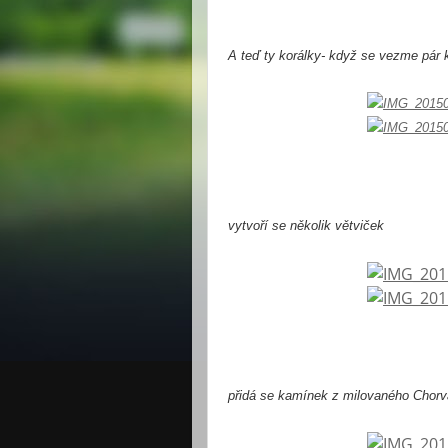
A teď ty korálky- když se vezme pár k
vytvoří se několik větviček
přidá se kamínek z milovaného Chorva