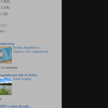
14
(52)
13
(74)
12
(2)
STIKY
erkoviny
Renáta Navrátilová -
Láska s vůní cappuccina
d 12 hodinami
ografie,jen tak si fotím
Vodní krajina
ra
STÍ v mém životě...