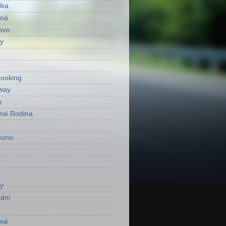
dka
ená
ovo
y
ooking
way
y
mé.Rodina
ouno
y
ání
mé