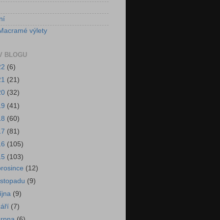
ní
Macramé výlety
V BLOGU
22
(6)
21
(21)
20
(32)
19
(41)
18
(60)
17
(81)
16
(105)
15
(103)
prosince
(12)
listopadu
(9)
října
(9)
září
(7)
srpna
(6)