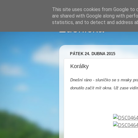
This site uses cookies from Google to de
are shared with Google along with perfo
statistics, and to detect and address a
Zdenička
PÁTEK 24. DUBNA 2015
Korálky
Dnešní ráno - sluníčko se s mraky pra
donutilo začít mít okna. Už zase vidí