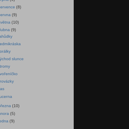
července
(8)
června
(9)
května
(10)
dubna
(9)
ahůdky
edmikráska
orálky
ýchod slunce
tromy
vořeníčko
rovázky
as
ucerna
března
(10)
února
(5)
ledna
(9)