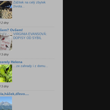
Zážitek na celý zbytek
života...
d 2 dny
všem? Ovšem!
VIRGINIA EVANSOVÁ:
DOPISY OD SYBIL
d 3 dny
cerely Helena
...ze zahrady i z domu...
d 3 dny
la,háček,dřevo....