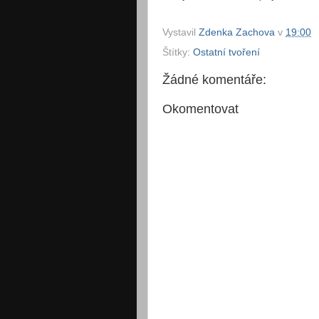
Vystavil
Zdenka Zachova
v
19:00
Štítky:
Ostatní tvoření
Žádné komentáře:
Okomentovat