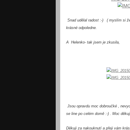
Snad udělal radost :-) ( myslím si že u
krásné odpoledne.
A Helenko- tak jsem je zkusila,
středomořské cop
Jsou opravdu moc dobroučké , nevydrže
se line po celém domě :-) . Moc děkuj
Děkuji za nakouknutí a přeji vám krás