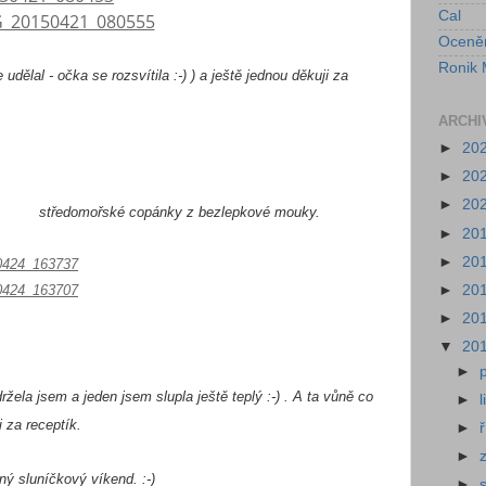
Cal
Oceně
Ronik 
dělal - očka se rozsvítila :-) ) a ještě jednou děkuji za
ARCHI
►
20
►
20
►
20
ánky z bezlepkové mouky.
►
20
►
20
►
20
►
20
▼
20
►
la jsem a jeden jsem slupla ještě teplý :-) . A ta vůně co
►
i za receptík.
►
►
ný sluníčkový víkend. :-)
►