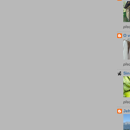
pře
O 
pře
Sin
pře
Jeh