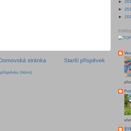
►
20
►
20
►
20
STATI
Vev
Domovská stránka
Starší příspěvek
příspěvku (Atom)
pře
Fot
vče
ŠTĚ