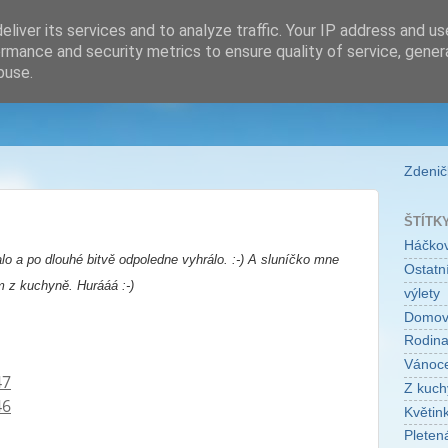
liver its services and to analyze traffic. Your IP address and u
rmance and security metrics to ensure quality of service, gene
buse.
Zdeničk
ŠTÍTK
Háčko
lo a po dlouhé bitvě odpoledne vyhrálo. :-) A sluníčko mne
Ostatní
m z kuchyně. Hurááá :-)
výlety
Domo
Rodin
Vánoc
Z kuch
Květin
Pleten