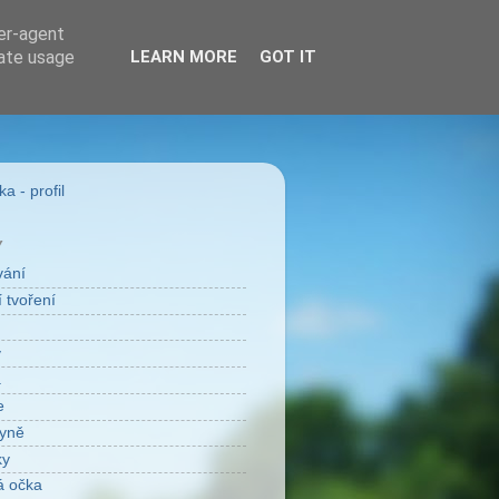
ser-agent
rate usage
LEARN MORE
GOT IT
a - profil
Y
vání
 tvoření
v
a
e
yně
ky
á očka