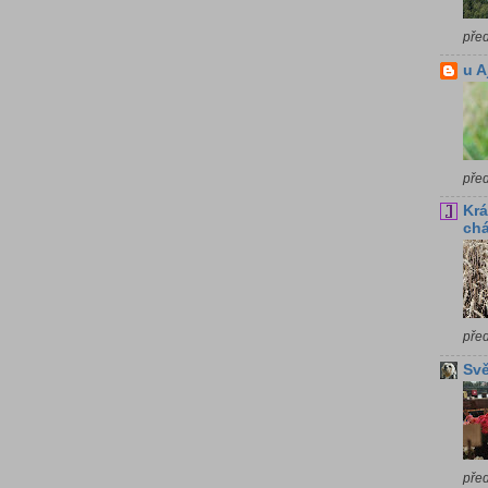
pře
u A
pře
Krá
chá
pře
Svě
pře