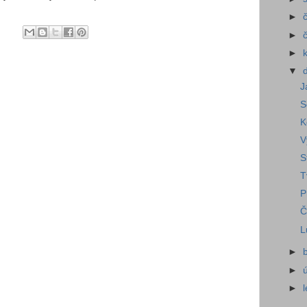
►
►
►
▼
J
S
K
V
S
T
P
Č
L
►
►
►