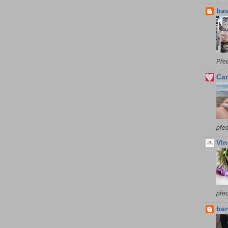
bav
Pře
Car
před
Vln
pře
ba