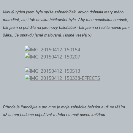
Minulý týden jsem byla spíše zahradníček, abych dohnala resty mého
marodění, ale i tak chvilka háčkování byla. Aby mne nepokakal beránek,
tak jsem si pořídila na jaro nový baloňáček- tak jsem si tvořila novou jarní
šálku. Je opravdu jarně malovaná. Hodně veselá :-)
Příroda je čarodějka a pro mne je moje zahrádka balzám a už se těším
až si tam budeme odpočívat a třeba i s moji novou knížkou.