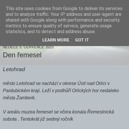
This site uses cookies from Google to deliver its services
Zdenička
and to analyze traffic. Your IP address and user-agent are
shared with Google along with performance and security
metrics to ensure quality of service, generate usage
statistics, and to detect and address abuse.
▼
LEARN MORE
GOT IT
NEDĚLE 5. ČERVENCE 2015
Den řemesel
Letohrad
město Letohrad se nachází v okrese Ústí nad Orlici v
Pardubickém kraji. Leží v podhůří Orlických hor nedaleko
města Žamberk.
V areálu muzea řemesel se včera konala Řemeslnická
sobota . Tentokrát již sedmý ročník