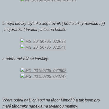
a moje úlovky- bylinka angínovník ( hodí se k rýmovníku :-) )
, majoránka ( trvalka ) a tác na koláče
a nádherné nítěné knoflíky
Včera odjeli naši chlapci na tábor Mimoňů a tak jsem pro
malé táborníky napekla na uvítanou muffiny.