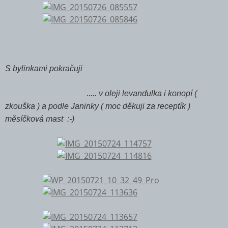
S bylinkami pokračuji
..... v oleji levandulka i konopí (
zkouška ) a podle Janinky ( moc děkuji za receptík )
měsíčková mast :-)