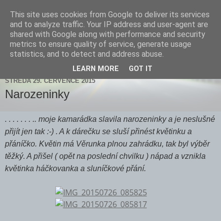
This site uses cookies from Google to deliver its services
Zdenička
and to analyze traffic. Your IP address and user-agent are
shared with Google along with performance and security
metrics to ensure quality of service, generate usage
statistics, and to detect and address abuse.
▼
LEARN MORE
GOT IT
STŘEDA 29. ČERVENCE 2015
Narozeninky
. . . . . . . .. moje kamarádka slavila narozeninky a je neslušné
přijít jen tak :-) . A k dárečku se sluší přinést květinku a
přáníčko. Květin má Věrunka plnou zahrádku, tak byl výběr
těžký. A přišel ( opět na poslední chvilku ) nápad a vznikla
květinka háčkovanka a sluníčkové přání.