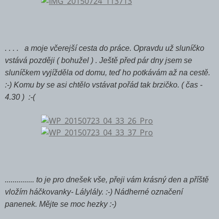
. . . . a moje včerejší cesta do práce. Opravdu už sluníčko
vstává později ( bohužel ) . Ještě před pár dny jsem se
sluníčkem vyjížděla od domu, teď ho potkávám až na cestě.
:-) Komu by se asi chtělo vstávat pořád tak brzičko. ( čas -
4.30 ) :-(
............... to je pro dnešek vše, přeji vám krásný den a příště
vložím háčkovanky- Lálylály. :-) Nádherné označení
panenek. Mějte se moc hezky :-)